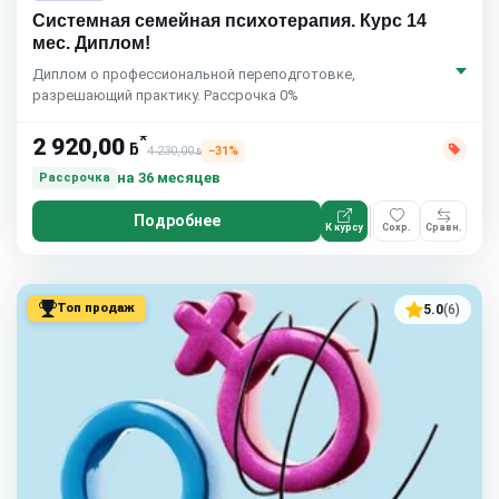
Системная семейная психотерапия. Курс 14
мес. Диплом!
Диплом о профессиональной переподготовке,
разрешающий практику. Рассрочка 0%
*
2 920,00
ƃ
4 230,00
−31%
ƃ
на 36 месяцев
Рассрочка
Подробнее
К курсу
Сохр.
Сравн.
Топ продаж
5.0
(6)