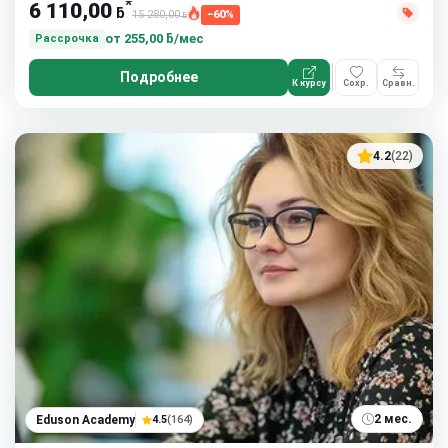
*
6 110,00
ƃ
15 280,00
−60%
ƃ
от
255,00 ƃ/мес
Рассрочка
Подробнее
К курсу
Сохр.
Сравн.
4.2
(22)
2 мес.
Eduson Academy
4.5
(164)