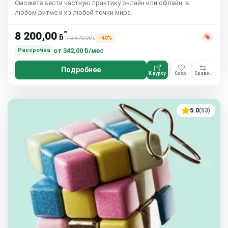
Сможете вести частную практику онлайн или офлайн, в
любом ритме и из любой точки мира.
*
8 200,00
ƃ
13 670,00
−40%
ƃ
от
342,00 ƃ/мес
Рассрочка
Подробнее
К курсу
Сохр.
Сравн.
5.0
(53)