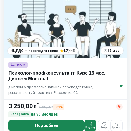
16 мес.
НЦРДО — переподготовка
4.7
(445)
Диплом
Психолог-профконсультант. Курс 16 мес.
Диплом Москвы!
Диплом о профессиональной переподготовке,
разрешающий практику. Рассрочка 0%
*
3 250,00
ƃ
4 720,00
−31%
ƃ
на 36 месяцев
Рассрочка
Подробнее
К курсу
Сохр.
Сравн.