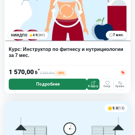
7 мес.
НИИДПО
4.9
(261)
Курс: Инструктор по фитнесу и нутрициологии
за 7 мес.
*
1 570,00
ƃ
2 550,00
−38%
ƃ
Подробнее
К курсу
Сохр.
Сравн.
5.0
(13)