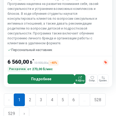
Программа нацелена на развитие понимания себя, своей
сексуальности и устранение возможных комплексов и
блоков. В ходе обучения студенты научатся
консультировать клиентов по вопросам сексуальных и
интимных отношений, а также давать рекомендации
родителям по вопросам детской и подростковой
сексуальности. Программа также включает обучение
построению личного бренда и организации работы с
клиентами в удаленном формате.
Персональный наставник
*
6 560,00
ƃ
10 930,00
−40%
ƃ
от
273,00 ƃ/мес
Рассрочка
Подробнее
К курсу
Сохр.
Сравн.
‹
1
2
3
4
5
6
...
528
529
›