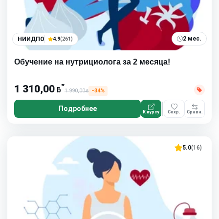
2 мес.
НИИДПО
4.9
(261)
Обучение на нутрициолога за 2 месяца!
*
1 310,00
ƃ
1 990,00
−34%
ƃ
Подробнее
К курсу
Сохр.
Сравн.
5.0
(16)