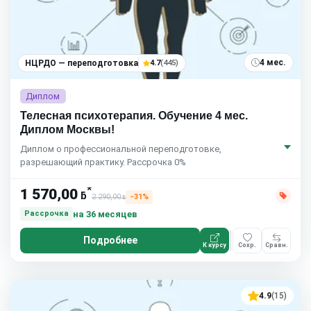
4 мес.
НЦРДО — переподготовка
4.7
(445)
Диплом
Телесная психотерапия. Обучение 4 мес.
Диплом Москвы!
Диплом о профессиональной переподготовке,
разрешающий практику. Рассрочка 0%
*
1 570,00
ƃ
2 290,00
−31%
ƃ
на 36 месяцев
Рассрочка
Подробнее
К курсу
Сохр.
Сравн.
4.9
(15)