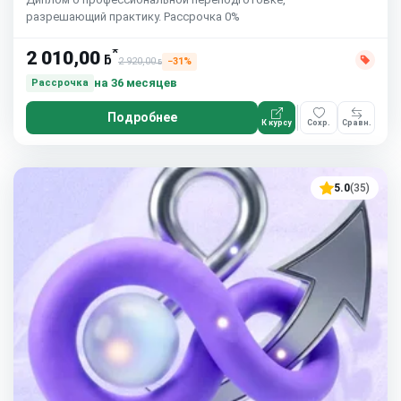
разрешающий практику. Рассрочка 0%
*
2 010,00
ƃ
2 920,00
−31%
ƃ
на 36 месяцев
Рассрочка
Подробнее
К курсу
Сохр.
Сравн.
5.0
(35)