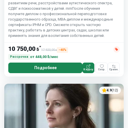
развитием речи, расстройствами аутистического спектра,
СДВГ и психосоматикой у детей. rnrnПосле обучения
получите диплом о профессиональной переподготовке
государственного образца, MBA-диплом и международные
сертификаты IPHM и CPD. Сможете открыть частную
практику, работать в детских центрах, садах, школах или
применять знания для воспитания собственных детей.
*
10 750,00
ƃ
17 920,00
−40%
ƃ
от
448,00 ƃ/мес
Рассрочка
Подробнее
К курсу
Сохр.
Сравн.
4.9
(12)