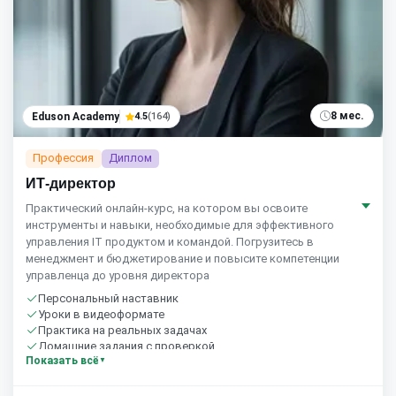
8 мес.
Eduson Academy
4.5
(164)
Профессия
Диплом
ИТ-директор
Практический онлайн-курс, на котором вы освоите
инструменты и навыки, необходимые для эффективного
управления IT продуктом и командой. Погрузитесь в
менеджмент и бюджетирование и повысите компетенции
управленца до уровня директора
Персональный наставник
Уроки в видеоформате
Практика на реальных задачах
Домашние задания с проверкой
Показать всё
Бесплатный пробный урок