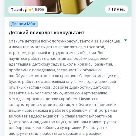
18 мес.
Talentsy
4.7
(206)
Диплом MBA
Детский психолог-консультант
Станьте детским психологом-консультантом за 18 месяцев
и начните помогать детям справляться с тревогой,
страхами, агрессией и трудностями в общении. Вы
научитесь работать с частыми запросами родителей:
адаптация к детскому саду и школе, кризисы развития,
проблемы с поведением, готовность к обучению.
rnrnОбучение построено на практике. С первых месяцев вы
будете работать с реальными случаями под супервизией
опытных наставников. Освоите диагностику детского
развития, нейропсихологию, игровую и арт-терапию,
методы коррекции детских проблем. Научитесь
консультировать родителей так, чтобы они становились
вашими союзниками в работе с ребенком. rnrnПрограмма
включает видеолекции от 16 специалистов-практиков
(докторов и кандидатов наук), воркшопы в мини-группах,
разбор реальных кейсов и супервизии. Вы получите
инструменты для работы со страхами, агрессией,