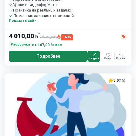
Уроки в видеоформате
Практика на реальных задачах
Домашние задания с проверкой
Показать всё
Бесплатный пробный урок
*
4 010,00
ƃ
10 010,00
−60%
ƃ
от
167,00 ƃ/мес
Рассрочка
Подробнее
К курсу
Сохр.
Сравн.
5.0
(15)