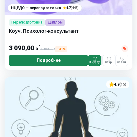
НЦРДО — переподготовка
4.7
(445)
Переподготовка
Диплом
Коуч. Психолог-консультант
*
3 090,00
ƃ
4 480,00
−31%
ƃ
Подробнее
К курсу
Сохр.
Сравн.
4.9
(15)