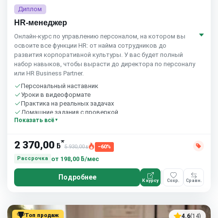
Диплом
HR-менеджер
Онлайн-курс по управлению персоналом, на котором вы
освоите все функции HR: от найма сотрудников до
развития корпоративной культуры. У вас будет полный
набор навыков, чтобы вырасти до директора по персоналу
или HR Business Partner.
Персональный наставник
Уроки в видеоформате
Практика на реальных задачах
Домашние задания с проверкой
Показать всё
Бесплатный пробный урок
*
2 370,00
ƃ
5 930,00
−60%
ƃ
от
198,00 ƃ/мес
Рассрочка
Подробнее
К курсу
Сохр.
Сравн.
Топ продаж
4.6
(14)