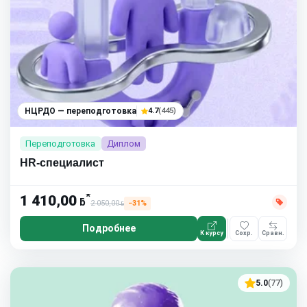
НЦРДО — переподготовка
4.7
(445)
Переподготовка
Диплом
HR-специалист
*
1 410,00
ƃ
2 050,00
−31%
ƃ
Подробнее
К курсу
Сохр.
Сравн.
5.0
(77)