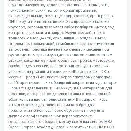
психологических подходов на практике: гештальт, КПТ,
психоаналитический, телесно-ориентированный,
экзистенциальный, клиент-центрированный, арт-терапию,
ОРКТ, коучинг и интегративный. Это профессиональный
кругозор, который позволяет гибко подбирать метод под
конкретного клиента и запрос. Научитесь работать с
тревогой, самооценкой, отношениями, обидой, виной,
стыдом, психосоматикой, семейными и сексологическими
запросами. Практика начинается с первых месяцев под
руководством практикующих психологов с многолетним
стажем, кандидатов и докторов наук: тройки, мастерские,
разборы демо-сессий, лаборатории консультирования,
учебные супервизии, интервизии и ИИ-тренажёры. С 8-го
месяца — реальные клиенты через платформу pomogayu.
ru. 10 гарантированных обращений закреплены в договоре.
Формат: видеолекции 15–40 минут, 100+ материалов для
практики, доступ навсегда, мини-группы с персональной
обратной связью от преподавателя. В подарок — курс
«ПРОдвижение» для развития личного бренда и
привлечения клиентов. После обучения вы получите
диплом о профессиональной переподготовке
государственного образца, международный диплом MBA
(Open European Academy, Прага) и сертификаты IPHM и CPD.