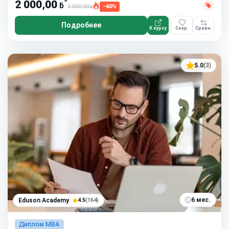
*
2 000,00
ƃ
5 000,00
−60%
ƃ
Подробнее
К курсу
Сохр.
Сравн.
5.0
(3)
6 мес.
Eduson Academy
4.5
(164)
Диплом MBA