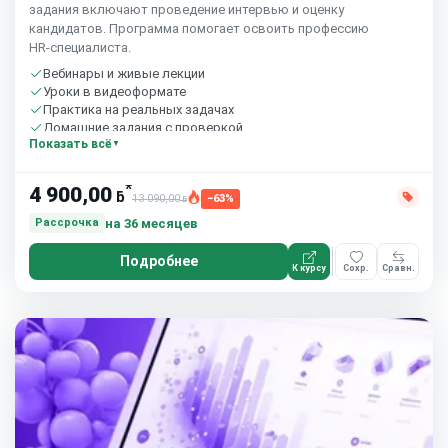
задания включают проведение интервью и оценку
кандидатов. Программа помогает освоить профессию
HR‑специалиста.
Вебинары и живые лекции
Уроки в видеоформате
Практика на реальных задачах
Домашние задания с проверкой
Показать всё
Сообщество студентов
10 часов в неделю
*
4 900,00
ƃ
13 090,00
−63%
ƃ
на 36 месяцев
Рассрочка
Подробнее
К курсу
Сохр.
Сравн.