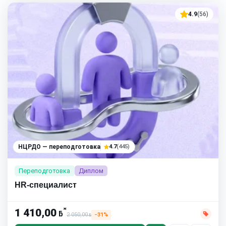
4.9
(56)
НЦРДО — переподготовка
4.7
(445)
Переподготовка
Диплом
HR-специалист
*
1 410,00
ƃ
2 050,00
−31%
ƃ