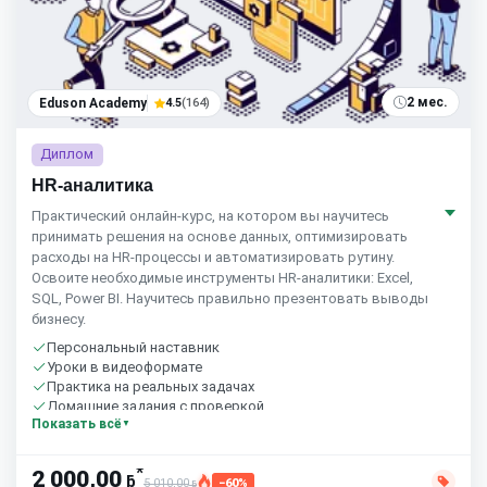
2 мес.
Eduson Academy
4.5
(164)
Диплом
HR-аналитика
Практический онлайн-курс, на котором вы научитесь
принимать решения на основе данных, оптимизировать
расходы на HR-процессы и автоматизировать рутину.
Освоите необходимые инструменты HR-аналитики: Excel,
SQL, Power BI. Научитесь правильно презентовать выводы
бизнесу.
Персональный наставник
Уроки в видеоформате
Практика на реальных задачах
Домашние задания с проверкой
Показать всё
Бесплатный пробный урок
*
2 000,00
ƃ
5 010,00
−60%
ƃ