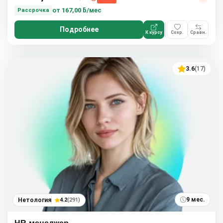
от
167,00 ƃ/мес
Рассрочка
Подробнее
К курсу
Сохр.
Сравн.
3.6
(17)
9 мес.
Нетология
4.2
(291)