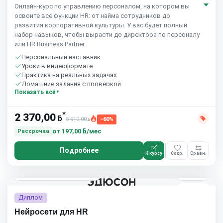
Онлайн-курс по управлению персоналом, на котором вы
освоите все функции HR: от найма сотрудников до
развития корпоративной культуры. У вас будет полный
набор навыков, чтобы вырасти до директора по персоналу
или HR Business Partner.
Персональный наставник
Уроки в видеоформате
Практика на реальных задачах
Домашние задания с проверкой
Показать всё
Бесплатный пробный урок
*
2 370,00
ƃ
5 910,00
−60%
ƃ
от
197,00 ƃ/мес
Рассрочка
Подробнее
К курсу
Сохр.
Сравн.
2 мес.
Eduson Academy
4.5
(164)
5.0
(4)
Диплом
Нейросети для HR