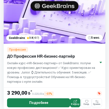
5 мес.
GeekBrains
3.8
(437)
Профессия
ДО Профессия HR-бизнес-партнёр
Онлайн курс «HR-бизнес-партнер» от GeekBrains: получи
новую профессию дистанционно! ✅ Курс ориентирован на
уровень: Junior. ⌚ Длительность обучения: 5 месяцев. ✅
Помощь в трудоустройстве! Обучение на HR-бизнес-
партнера с нуля онлайн.
*
3 290,00
ƃ
5 220,00
−37%
ƃ
Подробнее
К курсу
Сохр.
Сравн.