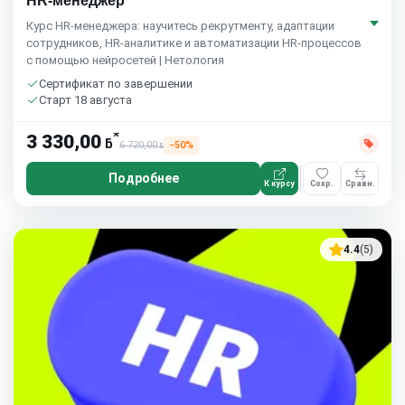
HR-менеджер
Курс HR-менеджера: научитесь рекрутменту, адаптации
сотрудников, HR-аналитике и автоматизации HR-процессов
с помощью нейросетей | Нетология
Сертификат по завершении
Старт 18 августа
*
3 330,00
ƃ
6 720,00
−50%
ƃ
Подробнее
К курсу
Сохр.
Сравн.
4.4
(5)