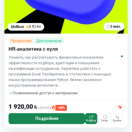
3 мес.
Skillbox
3.7
(246)
Профессия
Для новичков
HR-аналитика с нуля
Узнаете, как рассчитывать финансовые показатели
эффективности подбора, адаптации и повышения
квалификации сотрудников. Научитесь работать с
программой Excel. Разберётесь в статистике с помощью
языка программирования Python, бизнес-анализе и
искусственном интеллекте.
Пожизненный доступ к материалам
1 920,00
ƃ
4 830,00
−60%
ƃ
Подробнее
К курсу
Сохр.
Сравн.