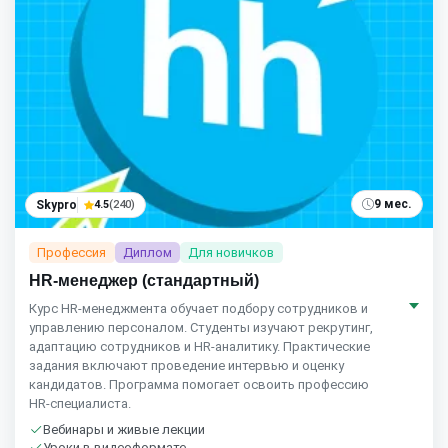
9 мес.
Skypro
4.5
(240)
Профессия
Диплом
Для новичков
HR-менеджер (стандартный)
Курс HR‑менеджмента обучает подбору сотрудников и
управлению персоналом. Студенты изучают рекрутинг,
адаптацию сотрудников и HR‑аналитику. Практические
задания включают проведение интервью и оценку
кандидатов. Программа помогает освоить профессию
HR‑специалиста.
Вебинары и живые лекции
Уроки в видеоформате