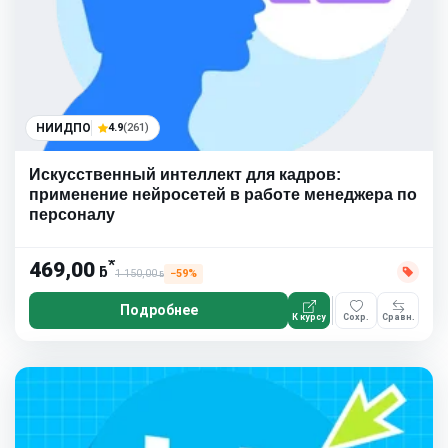
НИИДПО
4.9
(261)
Искусственный интеллект для кадров:
применение нейросетей в работе менеджера по
персоналу
*
469,00
ƃ
1 150,00
−59%
ƃ
Подробнее
К курсу
Сохр.
Сравн.