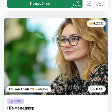
Подробнее
К курсу
Сохр.
Сравн.
4.2
(22)
2 мес.
Eduson Academy
4.5
(164)
Диплом
HR-менеджер