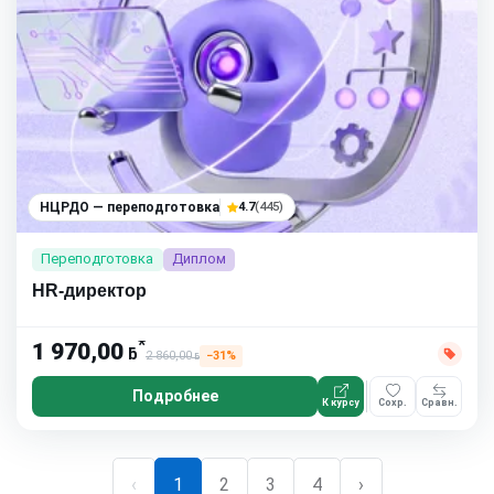
НЦРДО — переподготовка
4.7
(445)
Переподготовка
Диплом
HR-директор
*
1 970,00
ƃ
2 860,00
−31%
ƃ
Подробнее
К курсу
Сохр.
Сравн.
‹
1
2
3
4
›