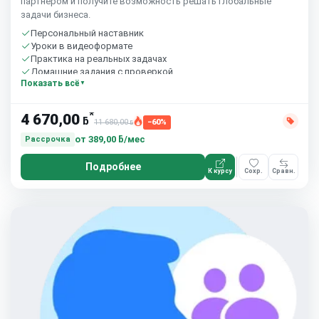
партнером и получите возможность решать глобальные
задачи бизнеса.
Персональный наставник
Уроки в видеоформате
Практика на реальных задачах
Домашние задания с проверкой
Показать всё
Бесплатный пробный урок
*
4 670,00
ƃ
11 680,00
−60%
ƃ
от
389,00 ƃ/мес
Рассрочка
Подробнее
К курсу
Сохр.
Сравн.