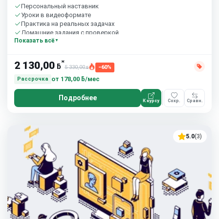
Персональный наставник
Уроки в видеоформате
Практика на реальных задачах
Домашние задания с проверкой
Показать всё
Бесплатный пробный урок
*
2 130,00
ƃ
5 330,00
−60%
ƃ
от
178,00 ƃ/мес
Рассрочка
Подробнее
К курсу
Сохр.
Сравн.
5.0
(3)