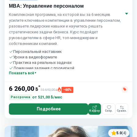
MBA: Управление персоналом
Комплексная программа, на которой вы за 6 месяцев
усилите ключевые компетенции в управлении персоналом,
разовьете лидерские навыки и научитесь решать
стратегические задачи бизнеса. Курс подойдет
руководителям в сфере HR, топ-менеджерам и
собственникам компаний.
Персональный наставник
Уроки в видеоформате
Практика на реальных задачах
Домашние задания с проверкой
Показать всё
Бесплатный пробный урок
*
6 260,00
ƃ
15 640,00
−60%
ƃ
от
521,00 ƃ/мес
Рассрочка
Подробнее
К курсу
Сохр.
Сравн.
5.0
(4)