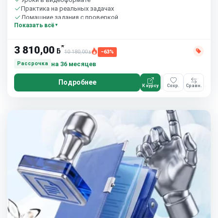
Практика на реальных задачах
Домашние задания с проверкой
Показать всё
Сообщество студентов
10 часов в неделю
*
3 810,00
ƃ
10 180,00
−63%
ƃ
на 36 месяцев
Рассрочка
Подробнее
К курсу
Сохр.
Сравн.