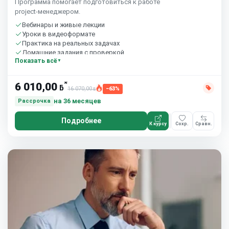
Программа помогает подготовиться к работе
project‑менеджером.
Вебинары и живые лекции
Уроки в видеоформате
Практика на реальных задачах
Домашние задания с проверкой
Показать всё
Сообщество студентов
10 часов в неделю
*
6 010,00
ƃ
16 070,00
−63%
ƃ
на 36 месяцев
Рассрочка
Подробнее
К курсу
Сохр.
Сравн.