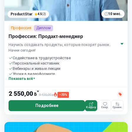
10 мес.
ProductStar
4.5
(2)
Профессия
Диплом
Профессия: Продакт-менеджер
Научись создавать продукты, которые покорят рынок.
Начни сегодня!
Содействие в трудоустройстве
Персональный наставник
Вебинары и живые лекции
Уроки в видеоформате
Показать всё
Домашние задания с проверкой
Сообщество студентов
8 часов в неделю
*
2 550,00
ƃ
Бесплатный пробный урок
9 430,00
−73%
ƃ
Подробнее
К курсу
Сохр.
Сравн.