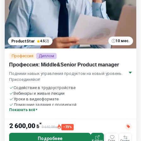
10 мес.
ProductStar
4.5
(2)
Профессия
Диплом
Профессия: Middle&Senior Product manager
Подними навык управления продуктом на новый уровень.
Присоединяйся!
Содействие в трудоустройстве
Вебинары и живые лекции
Уроки в видеоформате
Домашние задания с проверкой
Показать всё
Сообщество студентов
8 часов в неделю
Бесплатный пробный урок
*
2 600,00
ƃ
9 640,00
−73%
ƃ
Подробнее
К курсу
Сохр.
Сравн.