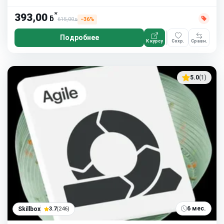
*
393,00
ƃ
615,00
−36%
ƃ
Подробнее
К курсу
Сохр.
Сравн.
5.0
(1)
6 мес.
Skillbox
3.7
(246)