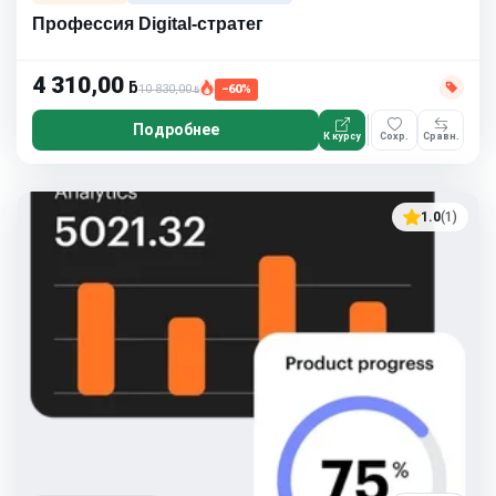
Профессия Digital-стратег
4 310,00
ƃ
10 830,00
−60%
ƃ
Подробнее
К курсу
Сохр.
Сравн.
1.0
(1)