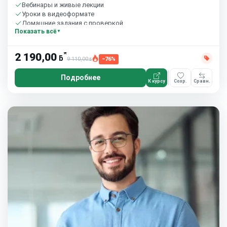
Вебинары и живые лекции
Уроки в видеоформате
Домашние задания с проверкой
Показать всё
Сообщество студентов
8 часов в неделю
*
2 190,00
ƃ
9 110,00
−76%
ƃ
Подробнее
К курсу
Сохр.
Сравн.