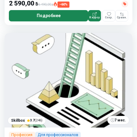
2 590,00
ƃ
6 490,00
−60%
ƃ
Подробнее
К курсу
Сохр.
Сравн.
7 мес.
Skillbox
3.7
(246)
Профессия
Для профессионалов