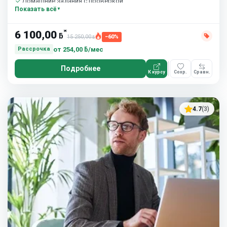
Домашние задания с проверкой
Показать всё
Бесплатный пробный урок
*
6 100,00
ƃ
15 250,00
−60%
ƃ
от
254,00 ƃ/мес
Рассрочка
Подробнее
К курсу
Сохр.
Сравн.
4.7
(3)