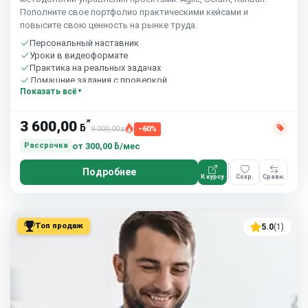
Пополните свое портфолио практическими кейсами и
повысите свою ценность на рынке труда.
Персональный наставник
Уроки в видеоформате
Практика на реальных задачах
Домашние задания с проверкой
Показать всё
Бесплатный пробный урок
*
3 600,00
ƃ
9 000,00
−60%
ƃ
от
300,00 ƃ/мес
Рассрочка
Подробнее
К курсу
Сохр.
Сравн.
Топ продаж
5.0
(1)