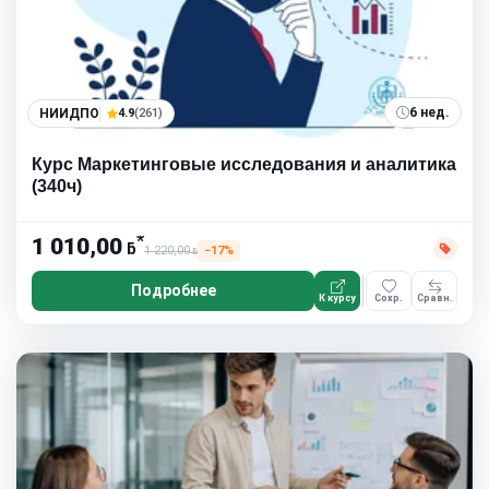
6 нед.
НИИДПО
4.9
(261)
Курс Маркетинговые исследования и аналитика
(340ч)
*
1 010,00
ƃ
1 220,00
−17%
ƃ
Подробнее
К курсу
Сохр.
Сравн.