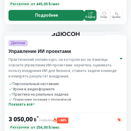
от
445,00 ƃ/мес
Рассрочка
Подробнее
К курсу
Сохр.
Сравн.
4 мес.
Eduson Academy
4.5
(164)
5.0
(2)
Диплом
Управление ИИ проектами
Практический онлайн-курс, на котором вы за 4 месяца
освоите управление ИИ-проектами: научитесь оценивать
пользу внедрения ИИ для бизнеса, ставить задачи команде
и измерять результат внедрения.
Персональный наставник
Уроки в видеоформате
Практика на реальных задачах
Домашние задания с проверкой
Показать всё
Бесплатный пробный урок
*
3 050,00
ƃ
7 630,00
−60%
ƃ
от
254,00 ƃ/мес
Рассрочка