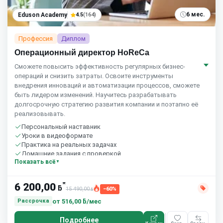
6 мес.
Eduson Academy
4.5
(164)
Профессия
Диплом
Операционный директор HoReCa
Сможете повысить эффективность регулярных бизнес-
операций и снизить затраты. Освоите инструменты
внедрения инноваций и автоматизации процессов, сможете
быть лидером изменений. Научитесь разрабатывать
долгосрочную стратегию развития компании и поэтапно её
реализовывать.
Персональный наставник
Уроки в видеоформате
Практика на реальных задачах
Домашние задания с проверкой
Показать всё
Бесплатный пробный урок
*
6 200,00
ƃ
15 490,00
−60%
ƃ
от
516,00 ƃ/мес
Рассрочка
Подробнее