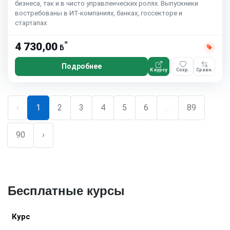
бизнеса, так и в чисто управленческих ролях. Выпускники
востребованы в ИТ-компаниях, банках, госсекторе и
стартапах
*
4 730,00
ƃ
Подробнее
К курсу
Сохр.
Сравн.
‹
1
2
3
4
5
6
...
89
90
›
Бесплатные курсы
Курс