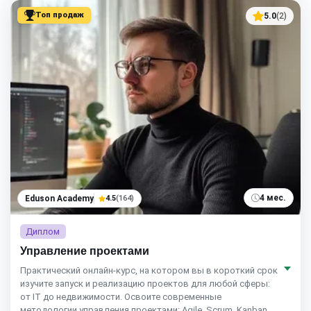
Топ продаж
5.0
(2)
4 мес.
Eduson Academy
4.5
(164)
Диплом
Управление проектами
Практический онлайн-курс, на котором вы в короткий срок
изучите запуск и реализацию проектов для любой сферы:
от IT до недвижимости. Освоите современные
методологии управления проектами: Agile, Scrum, Kanban.