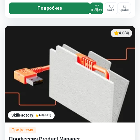
Подробнее
К курсу
Сохр.
Сравн.
4.8
(4)
SkillFactory
4.3
(331)
Профессия
Профессия Product Manager