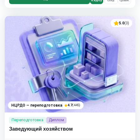
К курсу
Сохр.
Сравн.
5.0
(3)
НЦРДО — переподготовка
4.7
(445)
Переподготовка
Диплом
Заведующий хозяйством