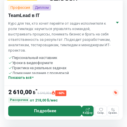
Топ продаж
Профессия
Диплом
TeamLead в IT
Курс для тех, кто хочет перейти от задач исполнителя к
роли тимлида: научиться управлять командой,
выстраивать процессы, понимать бизнес и брать на себя
ответственность за результат. Подходит разработчикам,
аналитикам, тестировщикам, тимлидам и менеджерам ИТ-
проектов.
Персональный наставник
Уроки в видеоформате
Практика на реальных задачах
Домашние задания с проверкой
Показать всё
Бесплатный пробный урок
*
2 610,00
ƃ
6 540,00
−60%
ƃ
от
218,00 ƃ/мес
Рассрочка
Подробнее
К курсу
Сохр.
Сравн.