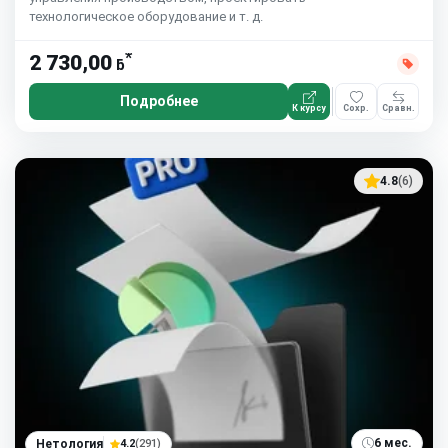
технологическое оборудование и т. д.
*
2 730,00
ƃ
Подробнее
К курсу
Сохр.
Сравн.
4.8
(6)
6 мес.
Нетология
4.2
(291)