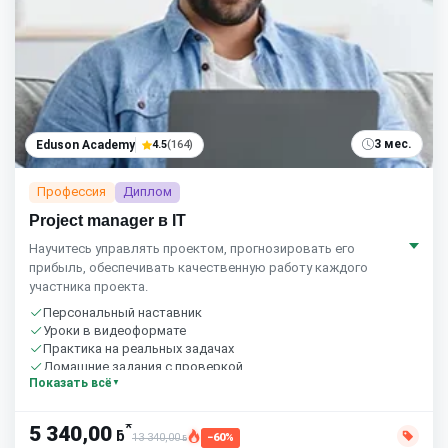
3 мес.
Eduson Academy
4.5
(164)
Профессия
Диплом
Project manager в IT
Научитесь управлять проектом, прогнозировать его
прибыль, обеспечивать качественную работу каждого
участника проекта.
Персональный наставник
Уроки в видеоформате
Практика на реальных задачах
Домашние задания с проверкой
Показать всё
Бесплатный пробный урок
*
5 340,00
ƃ
13 340,00
−60%
ƃ