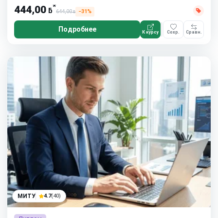
*
444,00
ƃ
644,00
−31%
ƃ
Подробнее
К курсу
Сохр.
Сравн.
МИТУ
4.7
(40)