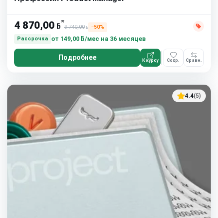
*
4 870,00
ƃ
9 740,00
−50%
ƃ
от
149,00 ƃ/мес
на 36 месяцев
Рассрочка
Подробнее
К курсу
Сохр.
Сравн.
4.4
(5)