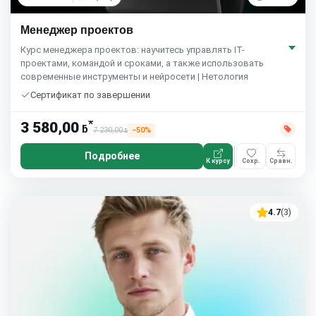
Менеджер проектов
Курс менеджера проектов: научитесь управлять IT-
проектами, командой и сроками, а также использовать
современные инструменты и нейросети | Нетология
Сертификат по завершении
*
3 580,00
ƃ
7 230,00
−50%
ƃ
Подробнее
К курсу
Сохр.
Сравн.
4.7
(3)