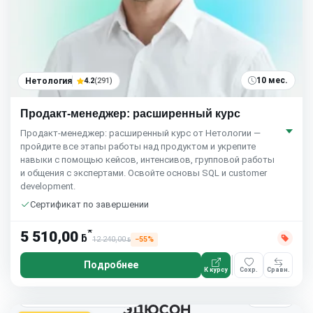
10 мес.
Нетология
4.2
(291)
Продакт-менеджер: расширенный курс
Продакт-менеджер: расширенный курс от Нетологии —
пройдите все этапы работы над продуктом и укрепите
навыки с помощью кейсов, интенсивов, групповой работы
и общения с экспертами. Освойте основы SQL и customer
development.
Сертификат по завершении
*
5 510,00
ƃ
12 240,00
−55%
ƃ
Подробнее
К курсу
Сохр.
Сравн.
3 мес.
Eduson Academy
4.5
(164)