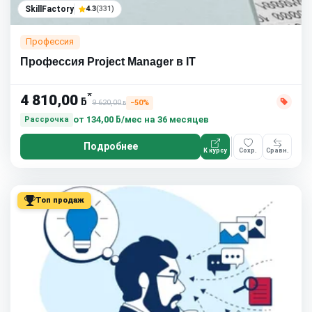
SkillFactory
4.3
(331)
Профессия
Профессия Project Manager в IT
*
4 810,00
ƃ
9 620,00
−50%
ƃ
от
134,00 ƃ/мес
на 36 месяцев
Рассрочка
Подробнее
К курсу
Сохр.
Сравн.
Топ продаж