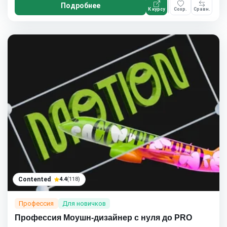
Подробнее
К курсу
Сохр.
Сравн.
Contented
4.4
(118)
Профессия
Для новичков
Профессия Моушн-дизайнер c нуля до PRO