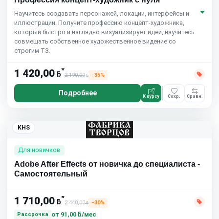
Научитесь создавать персонажей, локации, интерфейсы и
иллюстрации. Получите профессию концепт-художника,
который быстро и наглядно визуализирует идеи, научитесь
совмещать собственное художественное видение со
строгим ТЗ.
*
1 420,00
ƃ
2 190,00
−35%
ƃ
Подробнее
К курсу
Сохр.
Сравн.
KHS
Для новичков
Adobe After Effects от новичка до специалиста -
Самостоятельный
*
1 710,00
ƃ
2 440,00
−30%
ƃ
от
91,00 ƃ/мес
Рассрочка