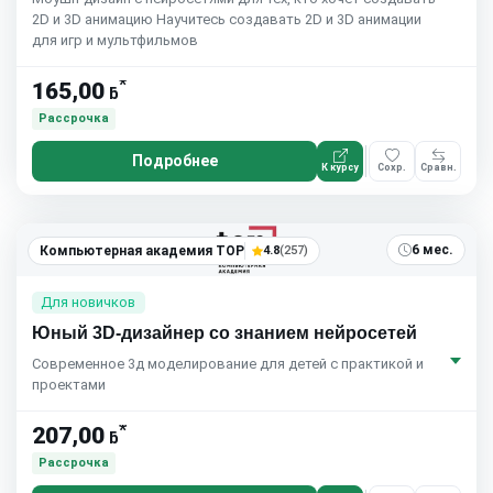
2D и 3D анимацию Научитесь создавать 2D и 3D анимации
для игр и мультфильмов
*
165,00
ƃ
Рассрочка
Подробнее
К курсу
Сохр.
Сравн.
6 мес.
Компьютерная академия TOP
4.8
(257)
Для новичков
Юный 3D-дизайнер со знанием нейросетей
Современное 3д моделирование для детей с практикой и
проектами
*
207,00
ƃ
Рассрочка