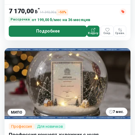
*
7 170,00
ƃ
14 340,00
−50%
ƃ
от
199,00 ƃ/мес
на 36 месяцев
Рассрочка
Подробнее
К курсу
Сохр.
Сравн.
7 мес.
МИПО
Профессия
Для новичков
Профессия концепт-художник с нуля