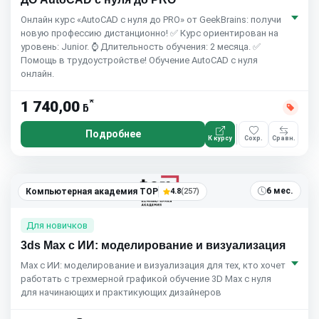
Онлайн курс «AutoCAD с нуля до PRO» от GeekBrains: получи
новую профессию дистанционно! ✅ Курс ориентирован на
уровень: Junior. ⌚ Длительность обучения: 2 месяца. ✅
Помощь в трудоустройстве! Обучение AutoCAD с нуля
онлайн.
*
1 740,00
ƃ
Подробнее
К курсу
Сохр.
Сравн.
6 мес.
Компьютерная академия TOP
4.8
(257)
Для новичков
3ds Max с ИИ: моделирование и визуализация
Max с ИИ: моделирование и визуализация для тех, кто хочет
работать с трехмерной графикой обучение 3D Max с нуля
для начинающих и практикующих дизайнеров