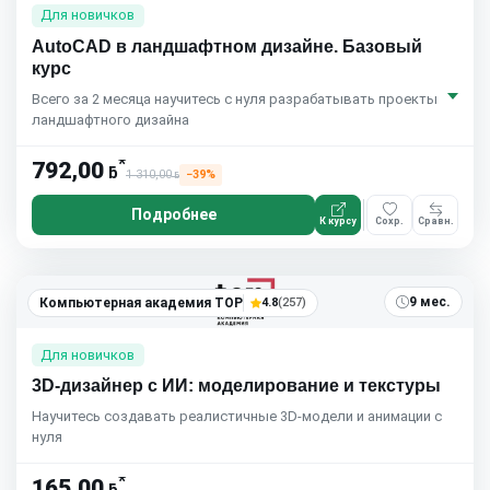
Для новичков
AutoCAD в ландшафтном дизайне. Базовый
курс
Всего за 2 месяца научитесь с нуля разрабатывать проекты
ландшафтного дизайна
*
792,00
ƃ
1 310,00
−39%
ƃ
Подробнее
К курсу
Сохр.
Сравн.
9 мес.
Компьютерная академия TOP
4.8
(257)
Для новичков
3D-дизайнер с ИИ: моделирование и текстуры
Научитесь создавать реалистичные 3D-модели и анимации с
нуля
*
165,00