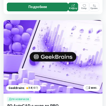
Подробнее
К курсу
Сохр.
Сравн.
2 мес.
GeekBrains
3.8
(437)
Для новичков
ДО AutoCAD c нуля до PRO