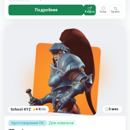
Подробнее
К курсу
Сохр.
Сравн.
3 мес.
School-XYZ
4.9
(36)
Удостоверение ПК
Для новичков