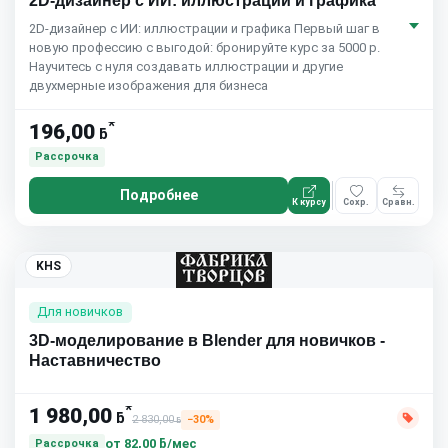
2D-дизайнер с ИИ: иллюстрации и графика
2D-дизайнер с ИИ: иллюстрации и графика Первый шаг в
новую профессию с выгодой: бронируйте курс за 5000 р.
Научитесь с нуля создавать иллюстрации и другие
двухмерные изображения для бизнеса
*
196,00
ƃ
Рассрочка
Подробнее
К курсу
Сохр.
Сравн.
KHS
Для новичков
3D-моделирование в Blender для новичков -
Наставничество
*
1 980,00
ƃ
2 830,00
−30%
ƃ
от
82,00 ƃ/мес
Рассрочка