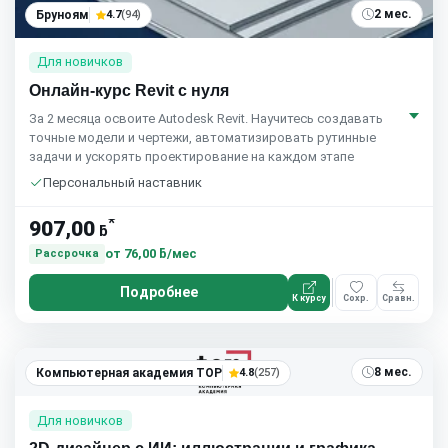
2 мес.
Бруноям
4.7
(94)
Для новичков
Онлайн-курс Revit с нуля
За 2 месяца освоите Autodesk Revit. Научитесь создавать
точные модели и чертежи, автоматизировать рутинные
задачи и ускорять проектирование на каждом этапе
Персональный наставник
*
907,00
ƃ
от
76,00 ƃ/мес
Рассрочка
Подробнее
К курсу
Сохр.
Сравн.
8 мес.
Компьютерная академия TOP
4.8
(257)
Для новичков