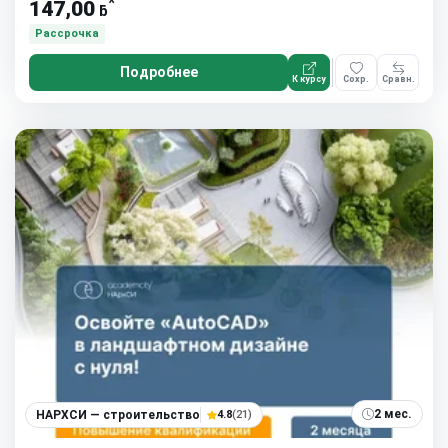
*
147,00
ƃ
Рассрочка
Подробнее
К курсу
Сохр.
Сравн.
2 мес.
НАРХСИ — строительство
4.8
(21)