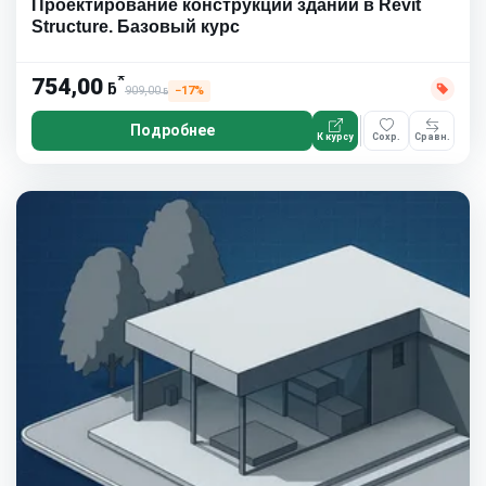
Проектирование конструкций зданий в Revit
Structure. Базовый курс
*
754,00
ƃ
909,00
−17%
ƃ
Подробнее
К курсу
Сохр.
Сравн.