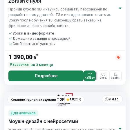
ZBrush с нуля
Пройди курс по 3D и научись создавать персонажей по
разработанному для тебя ТЗ и выгодно презентовать их.
Сразу после обучения ты сможешь брать заказы на
фрилансе и начать зарабатывать.
Уроки в видеоформате
Домашние задания с проверкой
Сообщество студентов
*
1 390,00
ƃ
на 3 месяца
Рассрочка
Подробнее
К курсу
Сохр.
Сравн.
9 мес.
Компьютерная академия TOP
4.8
(257)
Для новичков
Моушн-дизайн с нейросетями
Моушн-дизайн с нейросетями для тех, кто хочет создавать