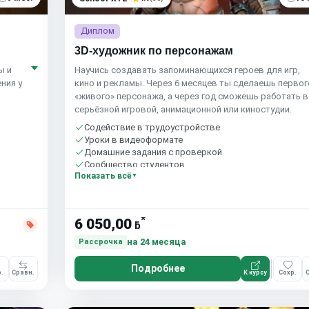
Диплом
3D-художник по персонажам
ы и
Научись создавать запоминающихся героев для игр,
ния у
кино и рекламы. Через 6 месяцев ты сделаешь первог
«живого» персонажа, а через год сможешь работать в
серьёзной игровой, анимационной или киностудии.
Содействие в трудоустройстве
Уроки в видеоформате
Домашние задания с проверкой
Сообщество студентов
Показать всё
*
6 050,00
ƃ
на 24 месяца
Рассрочка
Подробнее
.
Сравн.
К курсу
Сохр.
С