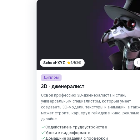
School-XYZ
4.9
(36)
Диплом
3D - дженералист
Освой профессию 3D-дженералиста и стань
универсальным специалистом, который умеет
создавать 3D-модели, текстуры и анимации, а так
может строить карьеру в геймдеве, кино, рекламе
дизайне.
Содействие в трудоустройстве
Уроки в видеоформате
Домашние задания с проверкой