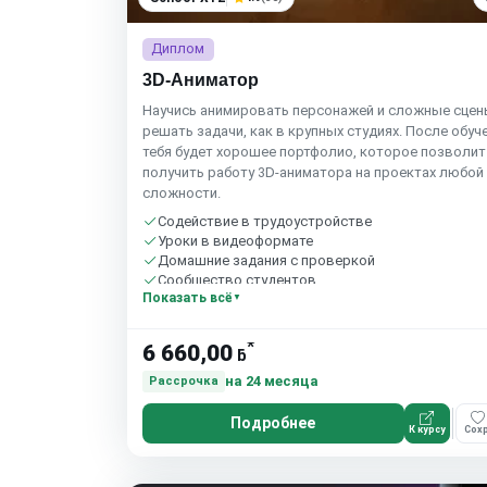
Диплом
3D-Аниматор
Научись анимировать персонажей и сложные сцен
решать задачи, как в крупных студиях. После обуче
тебя будет хорошее портфолио, которое позволит
получить работу 3D-аниматора на проектах любой
сложности.
Содействие в трудоустройстве
Уроки в видеоформате
Домашние задания с проверкой
Сообщество студентов
Показать всё
*
6 660,00
ƃ
на 24 месяца
Рассрочка
Подробнее
К курсу
Сохр