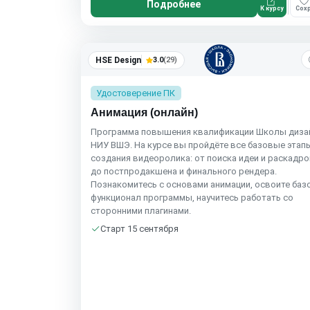
Подробнее
К курсу
Сохр
HSE Design
3.0
(29)
Удостоверение ПК
Анимация (онлайн)
Программа повышения квалификации Школы диза
НИУ ВШЭ. На курсе вы пройдёте все базовые этап
создания видеоролика: от поиска идеи и раскадр
до постпродакшена и финального рендера.
Познакомитесь с основами анимации, освоите ба
функционал программы, научитесь работать со
сторонними плагинами.
Старт 15 сентября