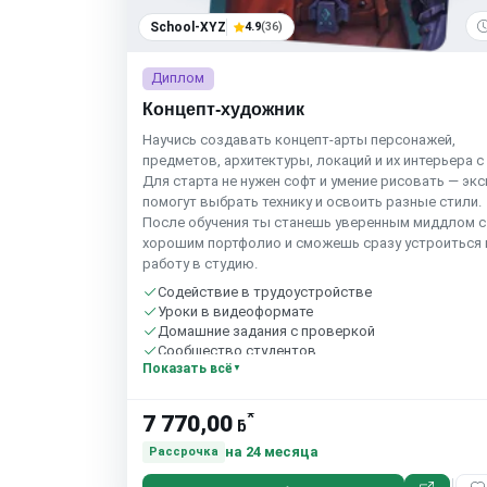
School-XYZ
4.9
(36)
Диплом
Концепт-художник
Научись создавать концепт-арты персонажей,
предметов, архитектуры, локаций и их интерьера с 
Для старта не нужен софт и умение рисовать — эк
помогут выбрать технику и освоить разные стили.
После обучения ты станешь уверенным миддлом с
хорошим портфолио и сможешь сразу устроиться 
работу в студию.
Содействие в трудоустройстве
Уроки в видеоформате
Домашние задания с проверкой
Сообщество студентов
Показать всё
*
7 770,00
ƃ
на 24 месяца
Рассрочка