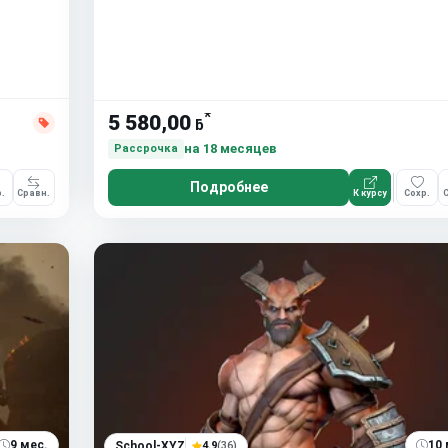
*
5 580,00
ƃ
на 18 месяцев
Рассрочка
Подробнее
.
Сравн.
К курсу
Сохр.
С
9 мес.
10 
School-XYZ
4.9
(36)