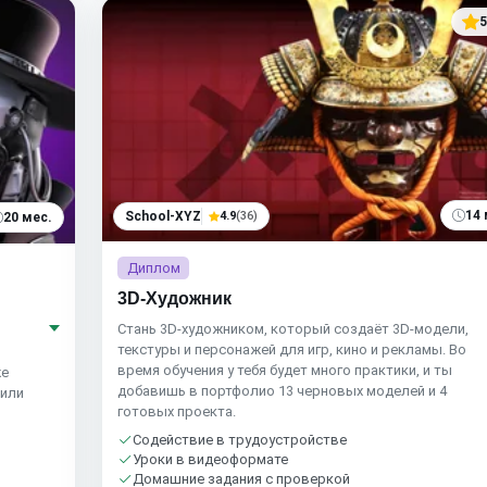
5
14 
School-XYZ
4.9
(36)
20 мес.
Диплом
3D-Художник
Стань 3D-художником, который создаёт 3D-модели,
текстуры и персонажей для игр, кино и рекламы. Во
время обучения у тебя будет много практики, и ты
же
добавишь в портфолио 13 черновых моделей и 4
 или
готовых проекта.
Содействие в трудоустройстве
Уроки в видеоформате
Домашние задания с проверкой