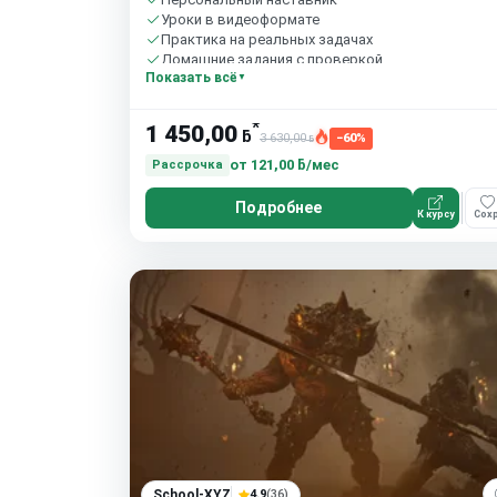
Уроки в видеоформате
Практика на реальных задачах
Домашние задания с проверкой
Показать всё
Бесплатный пробный урок
*
1 450,00
ƃ
3 630,00
−60%
ƃ
от
121,00 ƃ/мес
Рассрочка
Подробнее
К курсу
Сохр
School-XYZ
4.9
(36)