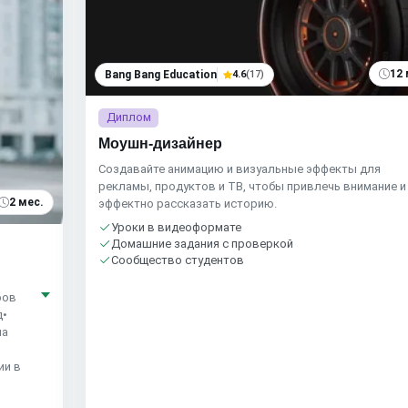
12 
Bang Bang Education
4.6
(17)
Диплом
Моушн-дизайнер
Создавайте анимацию и визуальные эффекты для
рекламы, продуктов и ТВ, чтобы привлечь внимание и
2 мес.
эффектно рассказать историю.
Уроки в видеоформате
Домашние задания с проверкой
Сообщество студентов
ров
д•
на
ии в