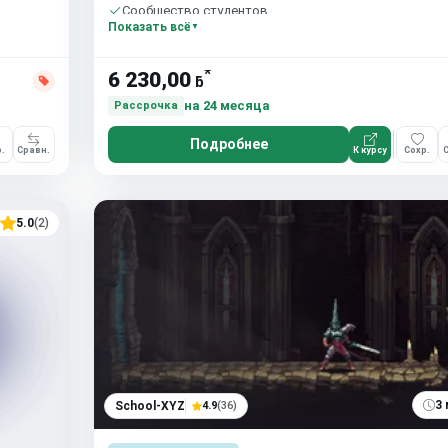
Сообщество студентов
Показать всё
*
6 230,00
ƃ
на 24 месяца
Рассрочка
Подробнее
.
Сравн.
К курсу
Сохр.
С
5.0
(2)
3 
School-XYZ
4.9
(36)