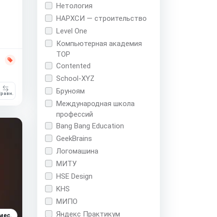
Нетология
НАРХСИ — строительство
Level One
Компьютерная академия
TOP
Contented
School-XYZ
Бруноям
равн.
Международная школа
профессий
Bang Bang Education
GeekBrains
Логомашина
МИТУ
HSE Design
KHS
МИПО
Яндекс Практикум
мес.