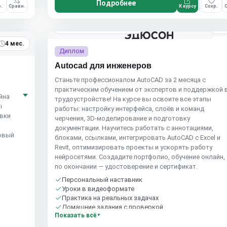
Подробнее
.
Сравн.
К курсу
Сохр.
С
2 
Eduson Academy
4.5
(164)
4
4 мес.
Диплом
Autocad для инженеров
Станьте профессионалом AutoCAD за 2 месяца с
практическим обучением от экспертов и поддержкой 
йна
трудоустройстве! На курсе вы освоите все этапы
ы
работы: настройку интерфейса, слоёв и команд
овки
черчения, 3D-моделирование и подготовку
документации. Научитесь работать с аннотациями,
зовый
блоками, ссылками, интегрировать AutoCAD с Excel и
Revit, оптимизировать проекты и ускорять работу
нейросетями. Создадите портфолио, обучение онлайн,
по окончании — удостоверение и сертификат.
Персональный наставник
Уроки в видеоформате
Практика на реальных задачах
Домашние задания с проверкой
Показать всё
Бесплатный пробный урок