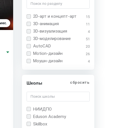
2D-арт и концепт-арт
15
мес.
3D-анимация
11
3D-визуализация
4
3D-моделирование
51
AutoCAD
20
Motion-дизайн
26
Моушн-дизайн
4
сбросить
Школы
НИИДПО
Eduson Academy
Skillbox