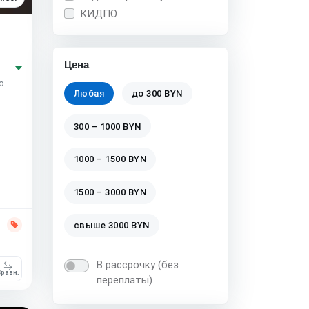
КИДПО
Цена
о
Любая
до 300 BYN
300 – 1000 BYN
1000 – 1500 BYN
1500 – 3000 BYN
свыше 3000 BYN
В рассрочку (без
равн.
переплаты)