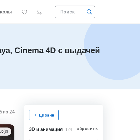
колы
Поиск
ya, Cinema 4D с выдачей
15
из 24
Дизайн
сбросить
3D и анимация
124
.0
(3)