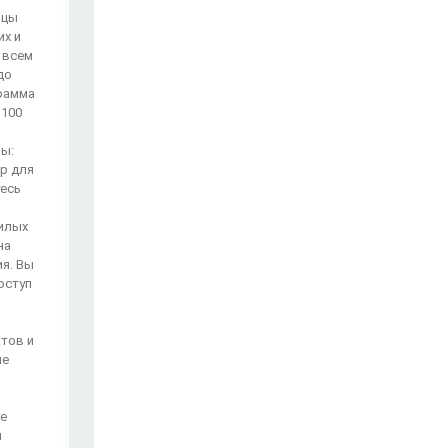
ьцы
их и
 всем
до
грамма
 100
ы:
op для
тесь
илых
на
ия. Вы
оступ
тов и
ле
е
и