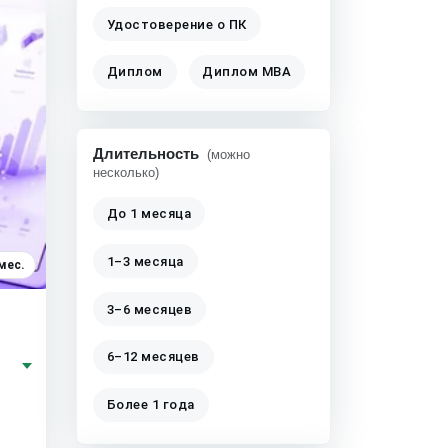
Удостоверение о ПК
Диплом
Диплом MBA
Длительность
(можно
несколько)
До 1 месяца
1–3 месяца
мес.
3–6 месяцев
6–12 месяцев
Более 1 года