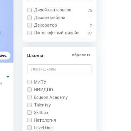
Дизайн интерьера
75
Дизайн мебели
1
Декоратор
7
Ландшафтный дизайн
37
сбросить
Школы
мес.
МИТУ
и
НИИДПО
Eduson Academy
Talentsy
Skillbox
Нетология
Level One