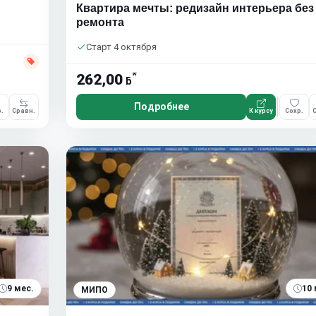
Квартира мечты: редизайн интерьера без
ремонта
Старт 4 октября
*
262,00
ƃ
Подробнее
.
Сравн.
К курсу
Сохр.
С
9 мес.
10 
МИПО