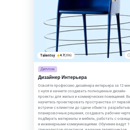
Talentsy
4.7
(206)
Диплом
Дизайнер Интерьера
Освойте профессию дизайнера интерьера за 12 ме
с нуля и начните создавать полноценные дизайн-
проекты для жилых и коммерческих помещений. В
научитесь проектировать пространства от первой
встречи с клиентом до сдачи объекта: разрабаты
планировочные решения, создавать рабочие черт
подбирать материалы и мебель, работать с освещ
и инженерными коммуникациями. Обучение ведут 1
специалистов-практиков: ведущие телепроектов