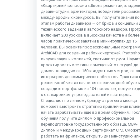
«Квартирный вопрос» и «Школа ремонта», владел
дизайн-студий, архитекторы, победители российск
международных конкурсов. Вы получите знания по
этапам работы дизайнера — от брифа и концепции 
технического задания и авторского надзора. Про
включает 200 уроков в высоком качестве и более
часов практических занятий в мини-группах до 15
человек. Вы освоите профессиональные программ
ArchiCAD для создания рабочих чертежей, Photosh
визуализации и коллажей, скетчинг от руки. Научи
проектировать все типы помещений: от студий до
домов площадью от 150 квадратных метров, от ж
интерьеров до коммерческих объектов. Практика 
реальных объектах начнется с первых дней обучен
создадите портфолио из 10+ проектов, получите д
к стажировкам у преподавателей и партнеров.
Специалист по личному бренду с третьего месяца
поможет выстроить стратегию привлечения клиен
начать зарабатывать еще во время обучения. Пос
обучения получите диплом о профессиональной
переподготовке государственного образца, MBA-
диплом и международный сертификат CPD. Сможет
работать на фрилансе, открыть дизайн-студию ил