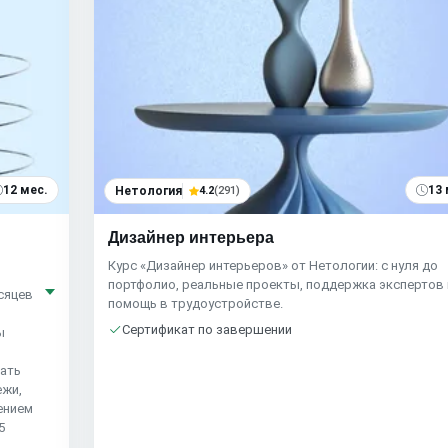
12 мес.
13 
Нетология
4.2
(291)
Дизайнер интерьера
Курс «Дизайнер интерьеров» от Нетологии: с нуля до
портфолио, реальные проекты, поддержка экспертов 
сяцев
помощь в трудоустройстве.
Сертификат по завершении
ы
вать
ежи,
ением
5