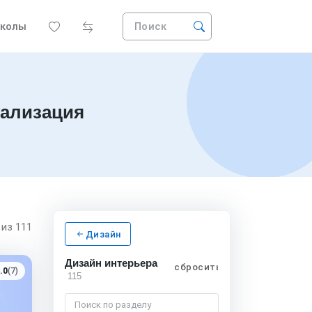
колы
Поиск
уализация
5
из 111
Дизайн
Дизайн интерьера
сбросить
.0
(7)
115