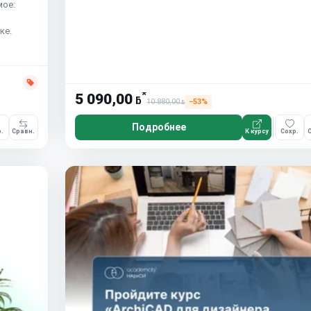
мое:
ке.
*
5 090,00
ƃ
10 880,00
−53%
ƃ
Подробнее
.
Сравн.
К курсу
Сохр.
С