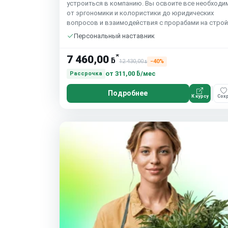
устроиться в компанию. Вы освоите все необходи
от эргономики и колористики до юридических
вопросов и взаимодействия с прорабами на строй
Персональный наставник
*
7 460,00
ƃ
12 430,00
−40%
ƃ
от
311,00 ƃ/мес
Рассрочка
Подробнее
К курсу
Сохр