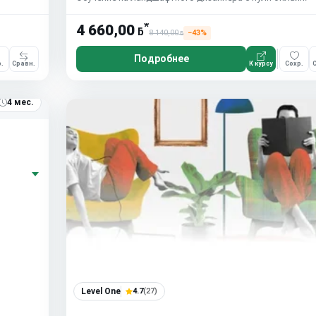
*
4 660,00
ƃ
8 140,00
−43%
ƃ
Подробнее
.
Сравн.
К курсу
Сохр.
С
4 мес.
Level One
4.7
(27)