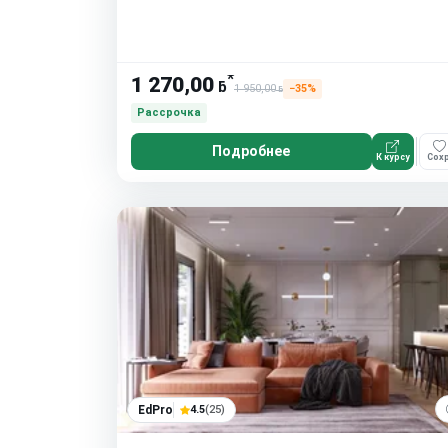
*
1 270,00
ƃ
1 950,00
−35%
ƃ
Рассрочка
Подробнее
К курсу
Сохр
EdPro
4.5
(25)