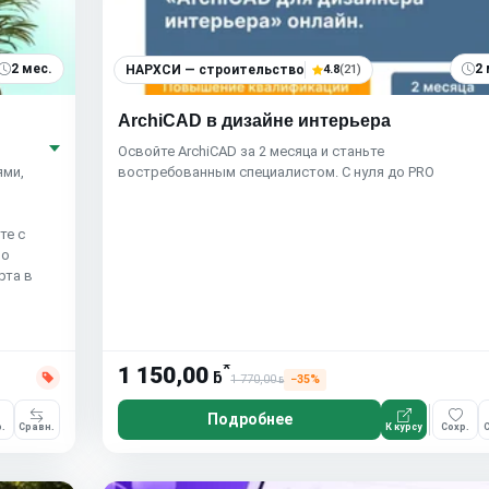
2 мес.
2 
НАРХСИ — строительство
4.8
(21)
ArchiCAD в дизайне интерьера
Освойте ArchiCAD за 2 месяца и станьте
ями,
востребованным специалистом. С нуля до PRO
те с
по
рта в
*
1 150,00
ƃ
1 770,00
−35%
ƃ
Подробнее
.
Сравн.
К курсу
Сохр.
С