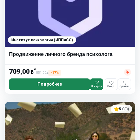
Институт психологии (ИППиСС)
Продвижение личного бренда психолога
*
709,00
ƃ
851,00
−17%
ƃ
Подробнее
К курсу
Сохр.
Сравн.
5.0
(3)