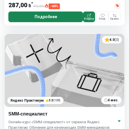
*
287,00
ƃ
942,00
−69%
ƃ
Подробнее
К курсу
Сохр.
Сравн.
4.0
(3)
4 мес.
Яндекс Практикум
3.3
(108)
SMM-специалист
Онлайн-курс «SMM-специалист» от сервиса Яндекс
Практикум. Обучение для начинающих SMM-менеджеров