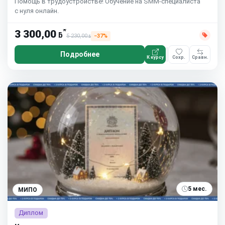
Помощь в трудоустройстве! Обучение на SMM-специалиста
с нуля онлайн.
*
3 300,00
ƃ
5 230,00
−37%
ƃ
Подробнее
К курсу
Сохр.
Сравн.
5 мес.
МИПО
Диплом