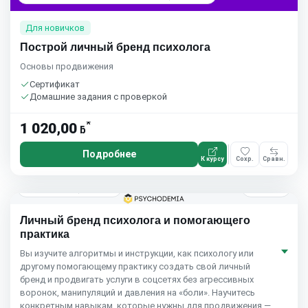
Для новичков
Построй личный бренд психолога
Основы продвижения
Сертификат
Домашние задания с проверкой
*
1 020,00
ƃ
Подробнее
К курсу
Сохр.
Сравн.
5 мес.
Psychodemia
4.6
(59)
Личный бренд психолога и помогающего
практика
Вы изучите алгоритмы и инструкции, как психологу или
другому помогающему практику создать свой личный
бренд и продвигать услуги в соцсетях без агрессивных
воронок, манипуляций и давления на «боли». Научитесь
конкретным навыкам, которые нужны для продвижения —