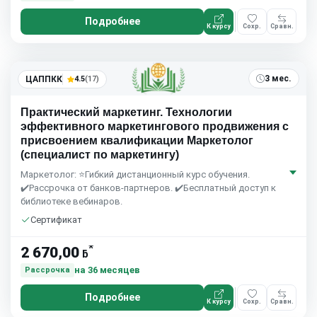
Подробнее
К курсу
Сохр.
Сравн.
3 мес.
ЦАППКК
4.5
(17)
Практический маркетинг. Технологии
эффективного маркетингового продвижения с
присвоением квалификации Маркетолог
(специалист по маркетингу)
Маркетолог: ⭐Гибкий дистанционный курс обучения.
✔️Рассрочка от банков-партнеров. ✔️Бесплатный доступ к
библиотеке вебинаров.
Сертификат
*
2 670,00
ƃ
на 36 месяцев
Рассрочка
Подробнее
К курсу
Сохр.
Сравн.