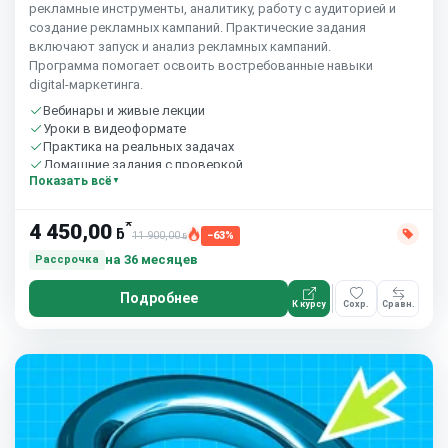
рекламные инструменты, аналитику, работу с аудиторией и
создание рекламных кампаний. Практические задания
включают запуск и анализ рекламных кампаний.
Программа помогает освоить востребованные навыки
digital‑маркетинга.
Вебинары и живые лекции
Уроки в видеоформате
Практика на реальных задачах
Домашние задания с проверкой
Показать всё
Сообщество студентов
10 часов в неделю
*
4 450,00
ƃ
11 900,00
−63%
ƃ
на 36 месяцев
Рассрочка
Подробнее
К курсу
Сохр.
Сравн.