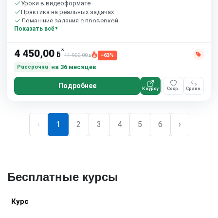
Уроки в видеоформате
Практика на реальных задачах
Домашние задания с проверкой
Показать всё
Сообщество студентов
10 часов в неделю
*
4 450,00
ƃ
11 900,00
−63%
ƃ
на 36 месяцев
Рассрочка
Подробнее
К курсу
Сохр.
Сравн.
‹
1
2
3
4
5
6
›
Бесплатные курсы
Курс