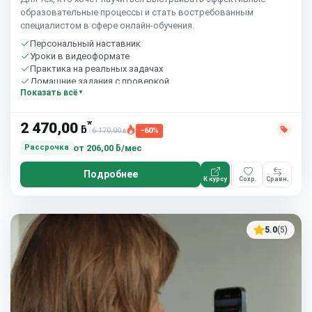
образовательные процессы и стать востребованным
специалистом в сфере онлайн-обучения.
Персональный наставник
Уроки в видеоформате
Практика на реальных задачах
Домашние задания с проверкой
Показать всё
Бесплатный пробный урок
*
2 470,00
ƃ
6 170,00
−60%
ƃ
от
206,00 ƃ/мес
Рассрочка
Подробнее
К курсу
Сохр.
Сравн.
5.0
(5)