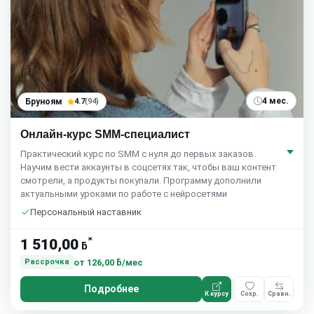
4 мес.
Бруноям
4.7
(94)
Онлайн-курс SMM-специалист
Практический курс по SMM с нуля до первых заказов.
Научим вести аккаунты в соцсетях так, чтобы ваш контент
смотрели, а продукты покупали. Программу дополнили
актуальными уроками по работе с нейросетями
Персональный наставник
*
1 510,00
ƃ
от
126,00 ƃ/мес
Рассрочка
Подробнее
К курсу
Сохр.
Сравн.