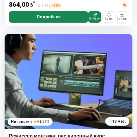
*
864,00
ƃ
1 240,00
−30%
ƃ
Подробнее
К курсу
Сохр.
Сравн.
18 мес.
Нетология
4.2
(291)
Режиссер монтажа: расширенный курс