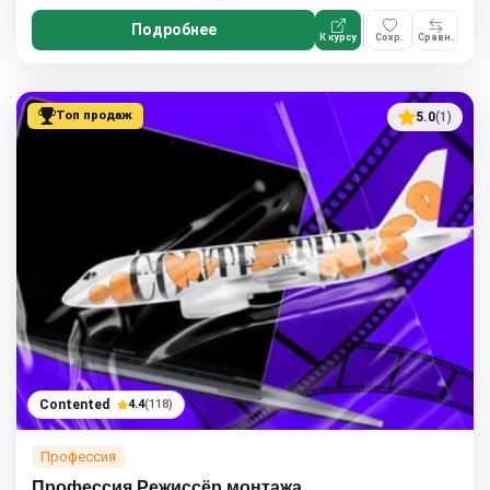
Подробнее
К курсу
Сохр.
Сравн.
Топ продаж
5.0
(1)
Contented
4.4
(118)
Профессия
Профессия Режиссёр монтажа