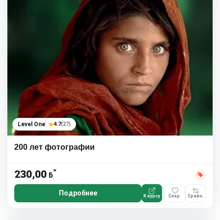
Level One
4.7
(27)
200 лет фотографии
*
230,00
ƃ
Подробнее
К курсу
Сохр.
Сравн.