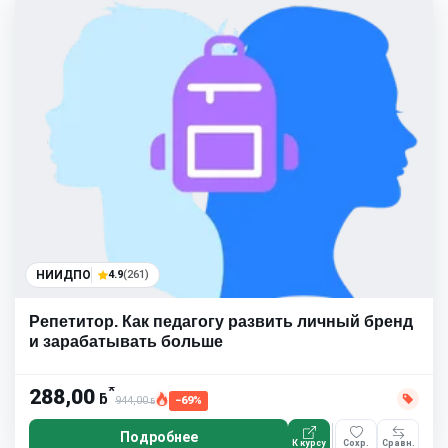
НИИДПО
4.9
(261)
Репетитор. Как педагогу развить личный бренд
и зарабатывать больше
*
288,00
ƃ
944,00
−69%
ƃ
Подробнее
К курсу
Сохр.
Сравн.