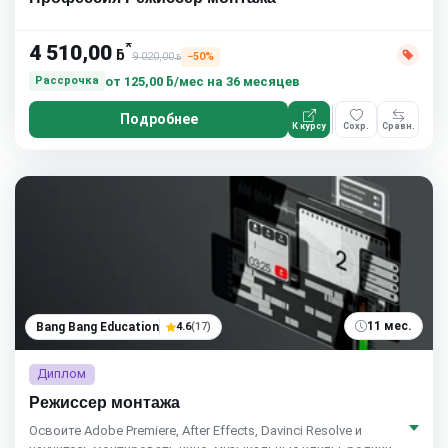
*
4 510,00
ƃ
9 020,00
−50%
ƃ
от
125,00 ƃ/мес
на 36 месяцев
Рассрочка
Подробнее
К курсу
Сохр.
Сравн.
11 мес.
Bang Bang Education
4.6
(17)
Диплом
Режиссер монтажа
Освоите Adobe Premiere, After Effects, Davinci Resolve и