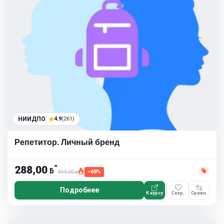
НИИДПО
4.9
(261)
Репетитор. Личный бренд
*
288,00
ƃ
944,00
−69%
ƃ
Подробнее
К курсу
Сохр.
Сравн.