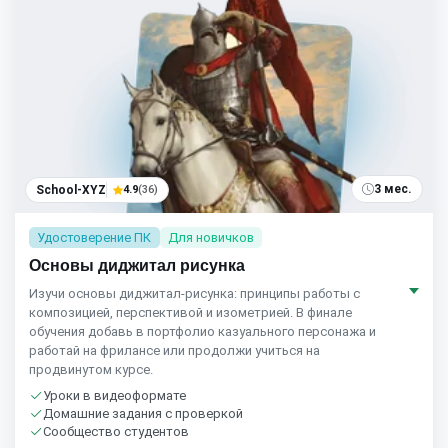
3 мес.
School-XYZ
4.9
(36)
Удостоверение ПК
Для новичков
Основы диджитал рисунка
Изучи основы диджитал-рисунка: принципы работы с
композицией, перспективой и изометрией. В финале
обучения добавь в портфолио казуального персонажа и
работай на фрилансе или продолжи учиться на
продвинутом курсе.
Уроки в видеоформате
Домашние задания с проверкой
Сообщество студентов