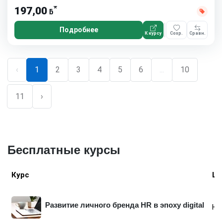
*
197,00
ƃ
Подробнее
К курсу
Сохр.
Сравн.
‹
1
2
3
4
5
6
...
10
11
›
Бесплатные курсы
Курс
Шк
Развитие личного бренда HR в эпоху digital
Не