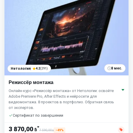
8 мес.
Нетология
4.2
(291)
Режиссёр монтажа
Онлайн-курс «Режиссёр монтажа» от Нетологии: освойте
Adobe Premiere Pro, After Effects и нейросети для
видеомонтажа. 8 проектов в портфолио. Обратная связь
от экспертов.
Сертификат по завершении
*
3 870,00
ƃ
7 590,00
−49%
ƃ