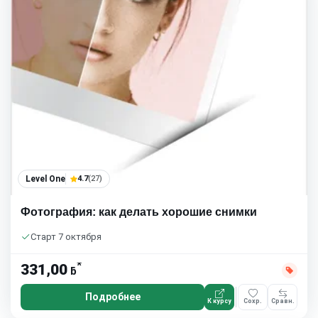
Level One
4.7
(27)
Фотография: как делать хорошие снимки
Старт 7 октября
*
331,00
ƃ
Подробнее
К курсу
Сохр.
Сравн.