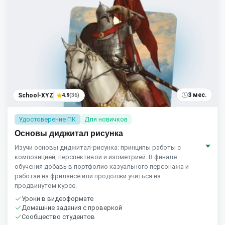
3 мес.
School-XYZ
4.9
(36)
Удостоверение ПК
Для новичков
Основы диджитал рисунка
Изучи основы диджитал-рисунка: принципы работы с
композицией, перспективой и изометрией. В финале
обучения добавь в портфолио казуального персонажа и
работай на фрилансе или продолжи учиться на
продвинутом курсе.
Уроки в видеоформате
Домашние задания с проверкой
Сообщество студентов