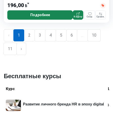
*
196,00
ƃ
Подробнее
К курсу
Сохр.
Сравн.
‹
1
2
3
4
5
6
...
10
11
›
Бесплатные курсы
Курс
Шк
Развитие личного бренда HR в эпоху digital
Не