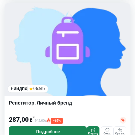
НИИДПО
4.9
(261)
Репетитор. Личный бренд
*
287,00
ƃ
942,00
−69%
ƃ
Подробнее
К курсу
Сохр.
Сравн.