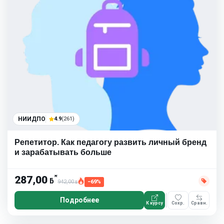
НИИДПО
4.9
(261)
Репетитор. Как педагогу развить личный бренд
и зарабатывать больше
*
287,00
ƃ
942,00
−69%
ƃ
Подробнее
К курсу
Сохр.
Сравн.