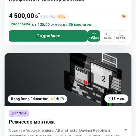
*
4 500,00
ƃ
9 000,00
−50%
ƃ
от
125,00 ƃ/мес
на 36 месяцев
Рассрочка
Подробнее
К курсу
Сохр.
Сравн.
11 мес.
Bang Bang Education
4.6
(17)
Диплом
Режиссер монтажа
Освоите Adobe Premiere, After Effects, Davinci Resolve и