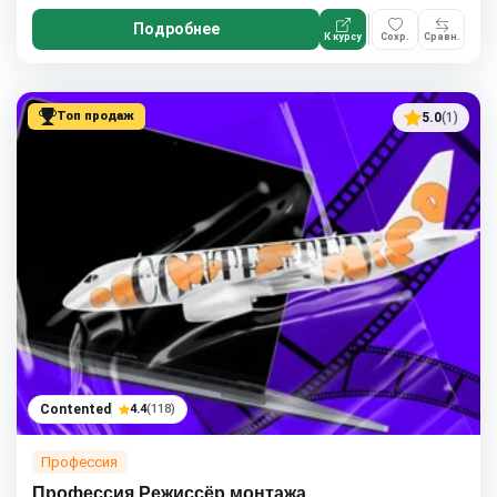
Подробнее
К курсу
Сохр.
Сравн.
Топ продаж
5.0
(1)
Contented
4.4
(118)
Профессия
Профессия Режиссёр монтажа