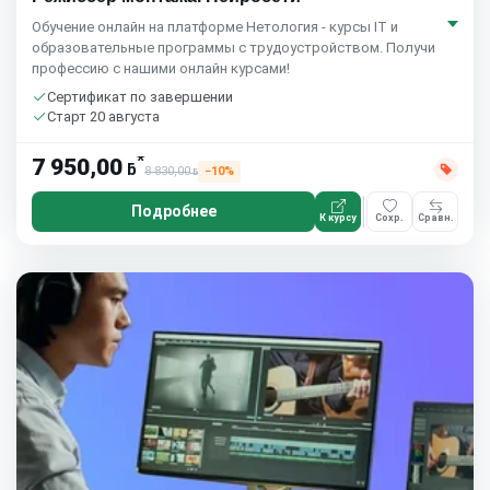
Обучение онлайн на платформе Нетология - курсы IT и
образовательные программы с трудоустройством. Получи
профессию с нашими онлайн курсами!
Сертификат по завершении
Старт 20 августа
*
7 950,00
ƃ
8 830,00
−10%
ƃ
Подробнее
К курсу
Сохр.
Сравн.