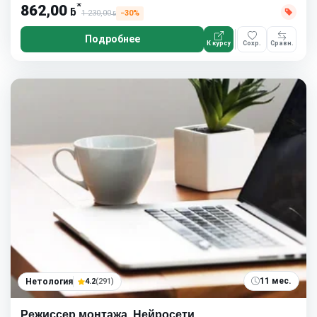
*
862,00
ƃ
1 230,00
−30%
ƃ
Подробнее
К курсу
Сохр.
Сравн.
11 мес.
Нетология
4.2
(291)
Режиссер монтажа. Нейросети