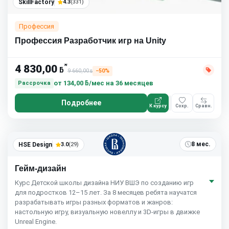
SkillFactory
4.3
(331)
Профессия
Профессия Разработчик игр на Unity
*
4 830,00
ƃ
9 660,00
−50%
ƃ
от
134,00 ƃ/мес
на 36 месяцев
Рассрочка
Подробнее
К курсу
Сохр.
Сравн.
8 мес.
HSE Design
3.0
(29)
Гейм-дизайн
Курс Детской школы дизайна НИУ ВШЭ по созданию игр
для подростков 12–15 лет. За 8 месяцев ребята научатся
разрабатывать игры разных форматов и жанров:
настольную игру, визуальную новеллу и 3D-игры в движке
Unreal Engine.