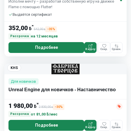
Исполни мечту – разработай собственную игру на движке
Flame с помощью Flutter!
Выдаётся сертификат
*
352,00
ƃ
542,00
−35%
ƃ
на 12 месяцев
Рассрочка
Подробнее
К курсу
Сохр.
Сравн.
KHS
Для новичков
Unreal Engine для новичков - Наставничество
*
1 980,00
ƃ
2 830,00
−30%
ƃ
от
81,00 ƃ/мес
Рассрочка
Подробнее
К курсу
Сохр.
Сравн.