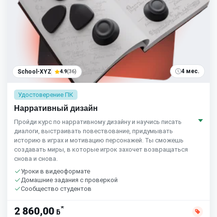
4 мес.
School-XYZ
4.9
(36)
Удостоверение ПК
Нарративный дизайн
Пройди курс по нарративному дизайну и научись писать
диалоги, выстраивать повествование, придумывать
историю в играх и мотивацию персонажей. Ты сможешь
создавать миры, в которые игрок захочет возвращаться
снова и снова.
Уроки в видеоформате
Домашние задания с проверкой
Сообщество студентов
*
2 860,00
ƃ