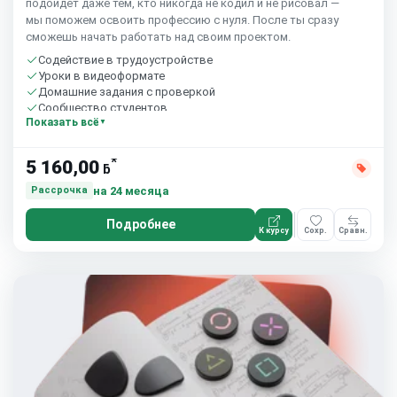
подойдёт даже тем, кто никогда не кодил и не рисовал —
мы поможем освоить профессию с нуля. После ты сразу
сможешь начать работать над своим проектом.
Содействие в трудоустройстве
Уроки в видеоформате
Домашние задания с проверкой
Сообщество студентов
Показать всё
Старт 9 августа
*
5 160,00
ƃ
на 24 месяца
Рассрочка
Подробнее
К курсу
Сохр.
Сравн.