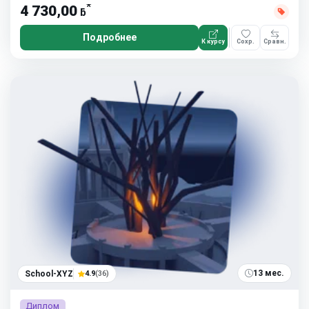
*
4 730,00
ƃ
Подробнее
К курсу
Сохр.
Сравн.
13 мес.
School-XYZ
4.9
(36)
Диплом