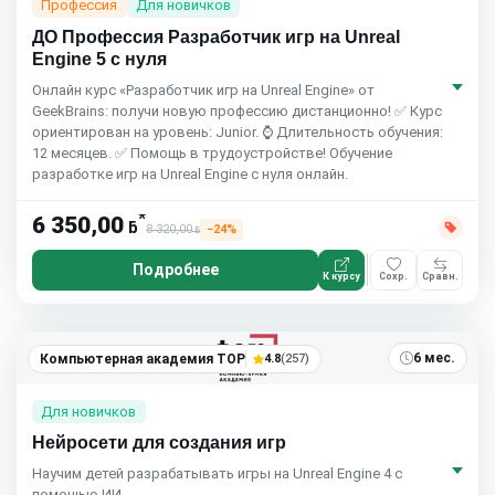
Профессия
Для новичков
ДО Профессия Разработчик игр на Unreal
Engine 5 с нуля
Онлайн курс «Разработчик игр на Unreal Engine» от
GeekBrains: получи новую профессию дистанционно! ✅ Курс
ориентирован на уровень: Junior. ⌚ Длительность обучения:
12 месяцев. ✅ Помощь в трудоустройстве! Обучение
разработке игр на Unreal Engine с нуля онлайн.
*
6 350,00
ƃ
8 320,00
−24%
ƃ
Подробнее
К курсу
Сохр.
Сравн.
6 мес.
Компьютерная академия TOP
4.8
(257)
Для новичков
Нейросети для создания игр
Научим детей разрабатывать игры на Unreal Engine 4 с
помощью ИИ