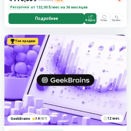
9 540,00
−50%
ƃ
от
132,00 ƃ/мес
на 36 месяцев
Рассрочка
Подробнее
К курсу
Сохр.
Сравн.
Топ продаж
12 мес.
GeekBrains
3.8
(437)