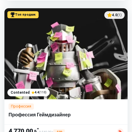
Топ продаж
4.0
(1)
Contented
4.4
(118)
Профессия
Профессия Геймдизайнер
*
4 770,00
ƃ