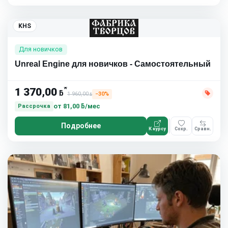
KHS
Для новичков
Unreal Engine для новичков - Самостоятельный
*
1 370,00
ƃ
1 960,00
−30%
ƃ
от
81,00 ƃ/мес
Рассрочка
Подробнее
К курсу
Сохр.
Сравн.