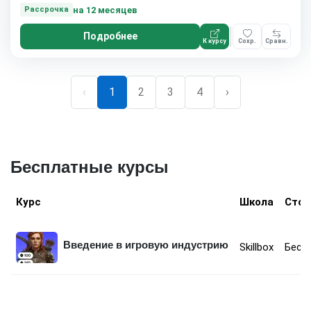
на 12 месяцев
Рассрочка
Подробнее
К курсу
Сохр.
Сравн.
‹
1
2
3
4
›
Бесплатные курсы
Курс
Школа
Стои
Введение в игровую индустрию
Skillbox
Бесп