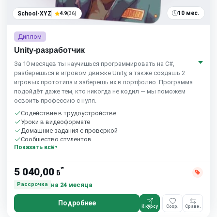
10 мес.
School-XYZ
4.9
(36)
Диплом
Unity-разработчик
За 10 месяцев ты научишься программировать на C#,
разберёшься в игровом движке Unity, а также создашь 2
игровых прототипа и заберешь их в портфолио. Программа
подойдёт даже тем, кто никогда не кодил — мы поможем
освоить профессию с нуля.
Содействие в трудоустройстве
Уроки в видеоформате
Домашние задания с проверкой
Сообщество студентов
Показать всё
*
5 040,00
ƃ
на 24 месяца
Рассрочка
Подробнее
К курсу
Сохр.
Сравн.