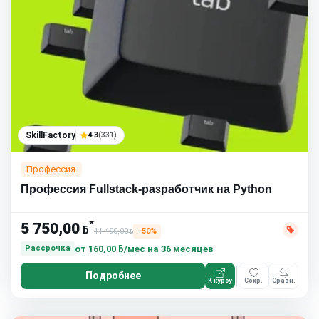
SkillFactory
4.3
(331)
Профессия
Профессия Fullstack-разработчик на Python
*
5 750,00
ƃ
11 490,00
−50%
ƃ
от
160,00 ƃ/мес
на 36 месяцев
Рассрочка
Подробнее
К курсу
Сохр.
Сравн.