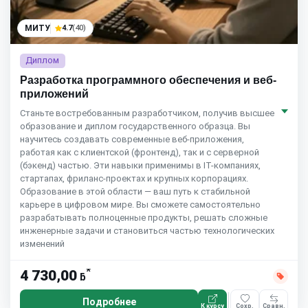
МИТУ
4.7
(40)
Диплом
Разработка программного обеспечения и веб-
приложений
Станьте востребованным разработчиком, получив высшее
образование и диплом государственного образца. Вы
научитесь создавать современные веб-приложения,
работая как с клиентской (фронтенд), так и с серверной
(бэкенд) частью. Эти навыки применимы в IT-компаниях,
стартапах, фриланс-проектах и крупных корпорациях.
Образование в этой области — ваш путь к стабильной
карьере в цифровом мире. Вы сможете самостоятельно
разрабатывать полноценные продукты, решать сложные
инженерные задачи и становиться частью технологических
изменений
*
4 730,00
ƃ
Подробнее
К курсу
Сохр.
Сравн.