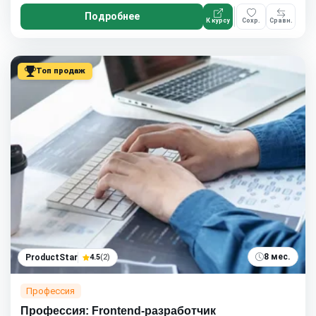
Подробнее
К курсу
Сохр.
Сравн.
Топ продаж
8 мес.
ProductStar
4.5
(2)
Профессия
Профессия: Frontend-разработчик