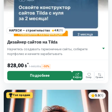
НАРХСИ — строительство
4.8
(21)
Дизайнер сайтов на Tilda
Научитесь создавать гармоничные сайты, соберите
портфолио и начните зарабатывать
*
828,00
ƃ
1 660,00
−50%
ƃ
Подробнее
К курсу
Сохр.
Сравн.
Топ продаж
5.0
(1)