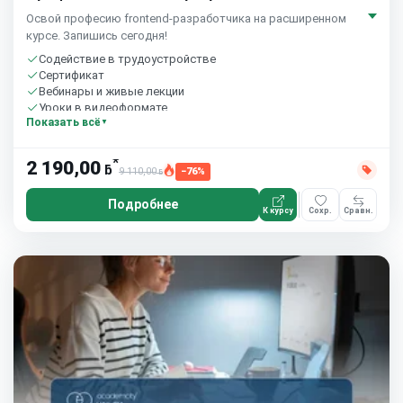
Освой професию frontend-разработчика на расширенном
курсе. Запишись сегодня!
Содействие в трудоустройстве
Сертификат
Вебинары и живые лекции
Уроки в видеоформате
Показать всё
Домашние задания с проверкой
Сообщество студентов
8 часов в неделю
*
2 190,00
ƃ
9 110,00
−76%
ƃ
Подробнее
К курсу
Сохр.
Сравн.