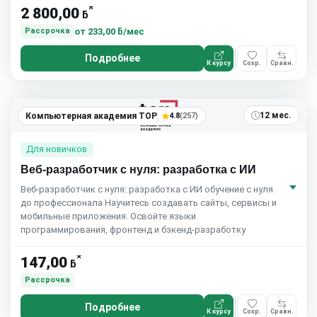
*
2 800,00
ƃ
от
233,00 ƃ/мес
Рассрочка
Подробнее
К курсу
Сохр.
Сравн.
5.0
(7)
12 мес.
Компьютерная академия TOP
4.8
(257)
Для новичков
Веб-разработчик с нуля: разработка с ИИ
Веб-разработчик с нуля: разработка с ИИ обучение с нуля
до профессионала Научитесь создавать сайты, сервисы и
мобильные приложения. Освойте языки
программирования, фронтенд и бэкенд-разработку
*
147,00
ƃ
Рассрочка
Подробнее
К курсу
Сохр.
Сравн.