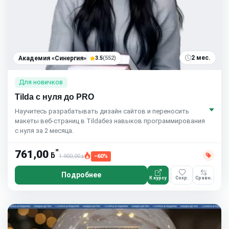
2 мес.
Академия «Синергия»
3.5
(552)
Для новичков
Tilda с нуля до PRO
Научитесь разрабатывать дизайн сайтов и переносить
макеты веб-страниц в Tildaбез навыков программирования
с нуля за 2 месяца.
*
761,00
ƃ
1 900,00
−60%
ƃ
Подробнее
К курсу
Сохр.
Сравн.