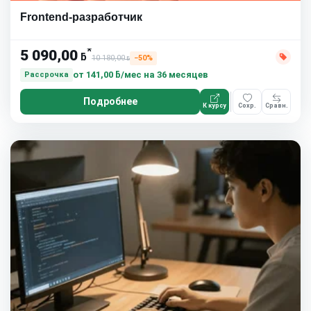
Frontend-разработчик
*
5 090,00
ƃ
10 180,00
−50%
ƃ
от
141,00 ƃ/мес
на 36 месяцев
Рассрочка
Подробнее
К курсу
Сохр.
Сравн.