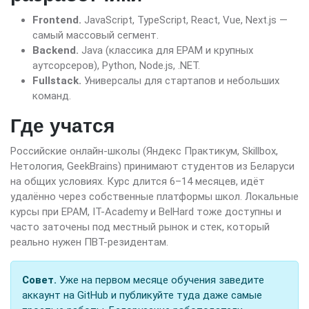
Frontend.
JavaScript, TypeScript, React, Vue, Next.js —
самый массовый сегмент.
Backend.
Java (классика для EPAM и крупных
аутсорсеров), Python, Node.js, .NET.
Fullstack.
Универсалы для стартапов и небольших
команд.
Где учатся
Российские онлайн-школы (Яндекс Практикум, Skillbox,
Нетология, GeekBrains) принимают студентов из Беларуси
на общих условиях. Курс длится 6–14 месяцев, идёт
удалённо через собственные платформы школ. Локальные
курсы при EPAM, IT-Academy и BelHard тоже доступны и
часто заточены под местный рынок и стек, который
реально нужен ПВТ-резидентам.
Совет.
Уже на первом месяце обучения заведите
аккаунт на GitHub и публикуйте туда даже самые