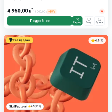
*
4 950,00
ƃ
11 000,00
−55%
ƃ
Подробнее
К курсу
Сохр.
Сравн.
Топ продаж
4.1
(7)
SkillFactory
4.3
(331)