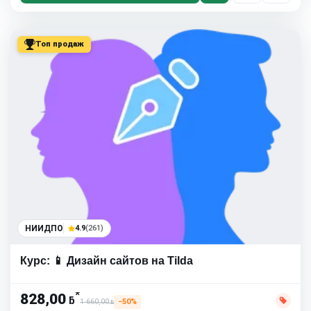
Топ продаж
НИИДПО
4.9
(261)
Курс: 📱 Дизайн сайтов на Tilda
*
828,00
ƃ
1 660,00
−50%
ƃ