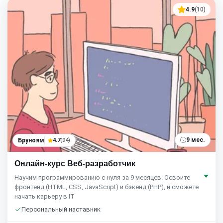
4.9
(10)
9 мес.
Бруноям
4.7
(94)
Онлайн-курс Веб-разработчик
Научим программированию с нуля за 9 месяцев. Освоите
фронтенд (HTML, CSS, JavaScript) и бэкенд (PHP), и сможете
начать карьеру в IT
Персональный наставник