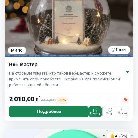
7 мес.
МИПО
Веб-мастер
На курсе Вы узнаете, кто такой веб-мастер и сможете
применить свои приобретенные знания для продуктивной
работы в данной области
*
2 010,00
ƃ
3 100,00
−35%
ƃ
Подробнее
К курсу
Сохр.
Сравн.
4.9
(26)