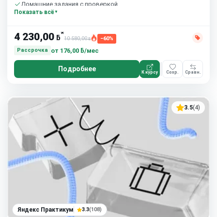
Домашние задания с проверкой
Показать всё
Бесплатный пробный урок
*
4 230,00
ƃ
10 580,00
−60%
ƃ
от
176,00 ƃ/мес
Рассрочка
Подробнее
К курсу
Сохр.
Сравн.
3.5
(4)
Яндекс Практикум
3.3
(108)