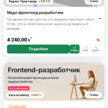
5 мес.
Яндекс Практикум
3.3
(108)
Мидл фронтенд-разработчик
Продвинутый курс для тех, кто уверенно чувствует себя в
HTML, CSS и JavaScript и хочет вырасти до мидла за 5
месяцев.
*
4 240,00
ƃ
Подробнее
К курсу
Сохр.
Сравн.
9 мес.
Kata Academy
4.2
(27)
Профессия