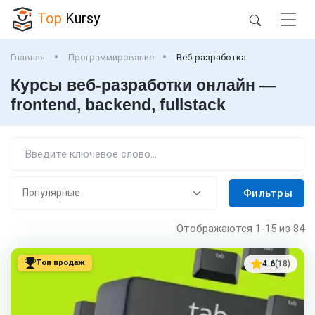
Top
Kursy
Главная
Программирование
Веб-разработка
Курсы веб-разработки онлайн —
frontend, backend, fullstack
Фильтры
Отображаются
1-15
из 84
Топ продаж
4.6
(18)