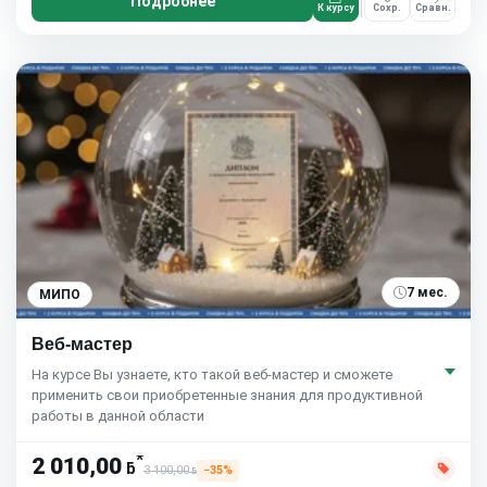
Подробнее
К курсу
Сохр.
Сравн.
7 мес.
МИПО
Веб-мастер
На курсе Вы узнаете, кто такой веб-мастер и сможете
применить свои приобретенные знания для продуктивной
работы в данной области
*
2 010,00
ƃ
3 100,00
−35%
ƃ