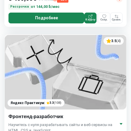
от
144,00 ƃ/мес
Рассрочка
Подробнее
К курсу
Сохр.
Сравн.
3.5
(4)
Яндекс Практикум
3.3
(108)
Фронтенд-разработчик
Научитесь с нуля разрабатывать сайты и веб-сервисы на
HTML, CSS и JavaScript.