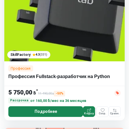
SkillFactory
4.3
(331)
Профессия
Профессия Fullstack-разработчик на Python
*
5 750,00
ƃ
11 490,00
−50%
ƃ
от
160,00 ƃ/мес
на 36 месяцев
Рассрочка
Подробнее
К курсу
Сохр.
Сравн.