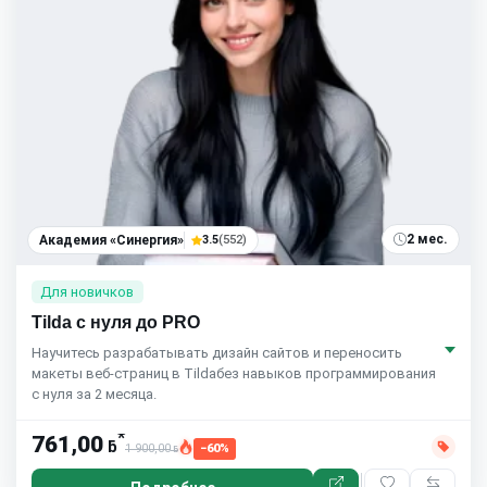
2 мес.
Академия «Синергия»
3.5
(552)
Для новичков
Tilda с нуля до PRO
Научитесь разрабатывать дизайн сайтов и переносить
макеты веб-страниц в Tildaбез навыков программирования
с нуля за 2 месяца.
*
761,00
ƃ
1 900,00
−60%
ƃ