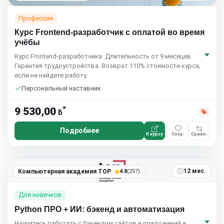
Профессия
Курс Frontend-разработчик с оплатой во время
учёбы
Курс Frontend-разработчика. Длительность от 9 месяцев.
Гарантия трудоустройства. Возврат 110% стоимости курса,
если не найдете работу.
Персональный наставник
*
9 530,00
ƃ
Подробнее
К курсу
Сохр.
Сравн.
12 мес.
Компьютерная академия TOP
4.8
(257)
Для новичков
Python ПРО + ИИ: бэкенд и автоматизация
Научитесь работать с бэкендом сайтов и приложений и