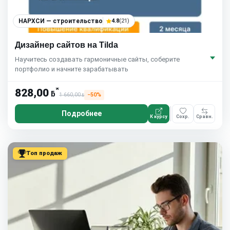
НАРХСИ — строительство
4.8
(21)
Дизайнер сайтов на Tilda
Научитесь создавать гармоничные сайты, соберите
портфолио и начните зарабатывать
*
828,00
ƃ
1 660,00
−50%
ƃ
Подробнее
К курсу
Сохр.
Сравн.
Топ продаж