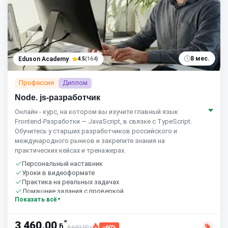
8 мес.
Eduson Academy
4.5
(164)
Профессия
Диплом
Node. js-разработчик
Онлайн - курс, на котором вы изучите главный язык
Frontend-Разработки — JavaScript, в связке с TypeScript.
Обучитесь у старших разработчиков российского и
международного рынков и закрепите знания на
практических кейсах и тренажерах.
Персональный наставник
Уроки в видеоформате
Практика на реальных задачах
Домашние задания с проверкой
Показать всё
Бесплатный пробный урок
*
3 460,00
ƃ
8 640,00
−60%
ƃ