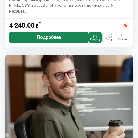
HTML, CSS и JavaScript и хочет вырасти до мидла за 5
месяцев.
*
4 240,00
ƃ
Подробнее
К курсу
Сохр.
Сравн.