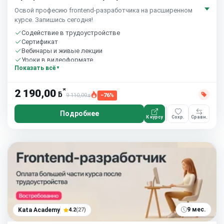
Освой професию frontend-разработчика на расширенном
курсе. Запишись сегодня!
Содействие в трудоустройстве
Сертификат
Вебинары и живые лекции
Уроки в видеоформате
Показать всё
Домашние задания с проверкой
Сообщество студентов
8 часов в неделю
*
2 190,00
ƃ
9 110,00
−76%
ƃ
Подробнее
К курсу
Сохр.
Сравн.
9 мес.
Kata Academy
4.2
(27)