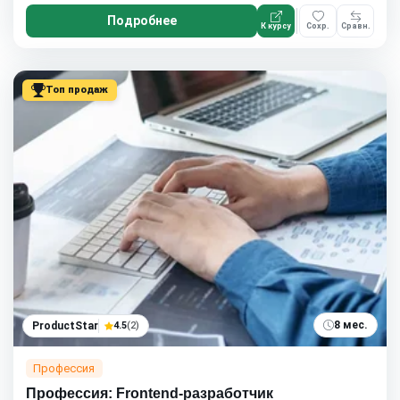
Подробнее
К курсу
Сохр.
Сравн.
Топ продаж
8 мес.
ProductStar
4.5
(2)
Профессия
Профессия: Frontend-разработчик