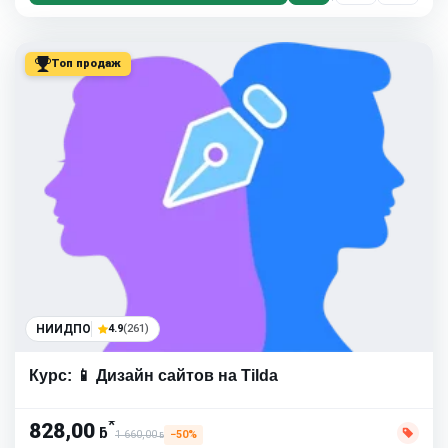
Топ продаж
НИИДПО
4.9
(261)
Курс: 📱 Дизайн сайтов на Tilda
*
828,00
ƃ
1 660,00
−50%
ƃ