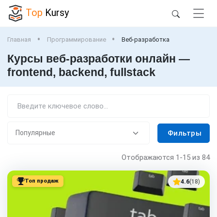
Top
Kursy
Главная
Программирование
Веб-разработка
Курсы веб-разработки онлайн —
frontend, backend, fullstack
Фильтры
Отображаются
1-15
из 84
Топ продаж
4.6
(18)