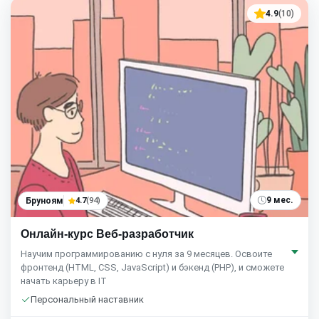
4.9
(10)
9 мес.
Бруноям
4.7
(94)
Онлайн-курс Веб-разработчик
Научим программированию с нуля за 9 месяцев. Освоите
фронтенд (HTML, CSS, JavaScript) и бэкенд (PHP), и сможете
начать карьеру в IT
Персональный наставник