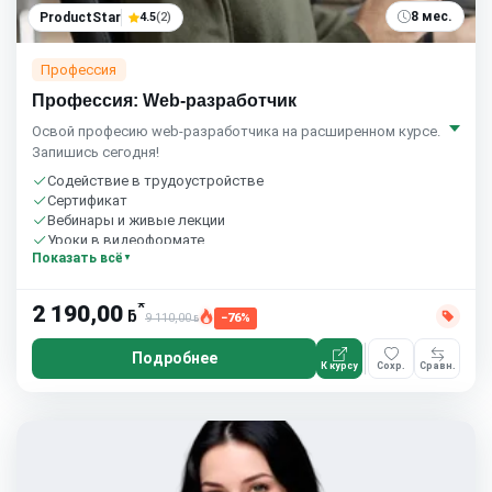
8 мес.
ProductStar
4.5
(2)
Профессия
Профессия: Web-разработчик
Освой професию web-разработчика на расширенном курсе.
Запишись сегодня!
Содействие в трудоустройстве
Сертификат
Вебинары и живые лекции
Уроки в видеоформате
Показать всё
Домашние задания с проверкой
Сообщество студентов
8 часов в неделю
*
2 190,00
ƃ
9 110,00
−76%
ƃ
Подробнее
К курсу
Сохр.
Сравн.