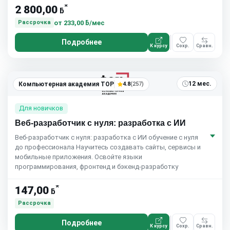
*
2 800,00
ƃ
от
233,00 ƃ/мес
Рассрочка
Подробнее
К курсу
Сохр.
Сравн.
5.0
(7)
12 мес.
Компьютерная академия TOP
4.8
(257)
Для новичков
Веб-разработчик с нуля: разработка с ИИ
Веб-разработчик с нуля: разработка с ИИ обучение с нуля
до профессионала Научитесь создавать сайты, сервисы и
мобильные приложения. Освойте языки
программирования, фронтенд и бэкенд-разработку
*
147,00
ƃ
Рассрочка
Подробнее
К курсу
Сохр.
Сравн.