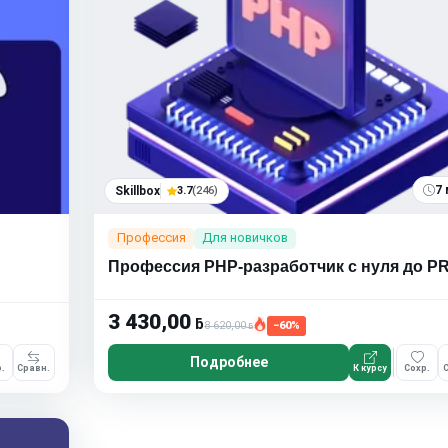
7 
Skillbox
3.7
(246)
Профессия
Для новичков
Профессия PHP-разработчик с нуля до P
3 430,00
ƃ
8 620,00
−60%
ƃ
Подробнее
.
Сравн.
К курсу
Сохр.
С