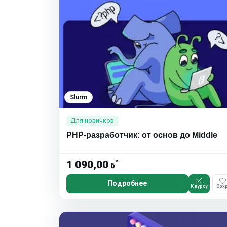
Slurm
Для новичков
PHP-разработчик: от основ до Middle
*
1 090,00
ƃ
Подробнее
К курсу
Сохр