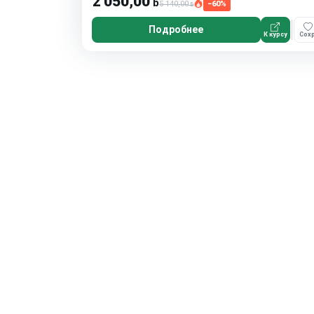
2 050,00
ƃ
5 140,00
−60%
ƃ
Подробнее
К курсу
Сохр