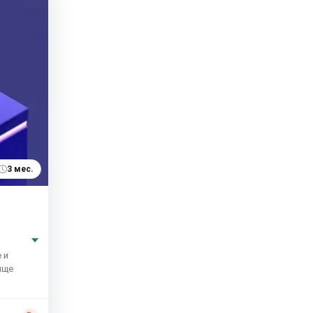
3 мес.
 и
ище