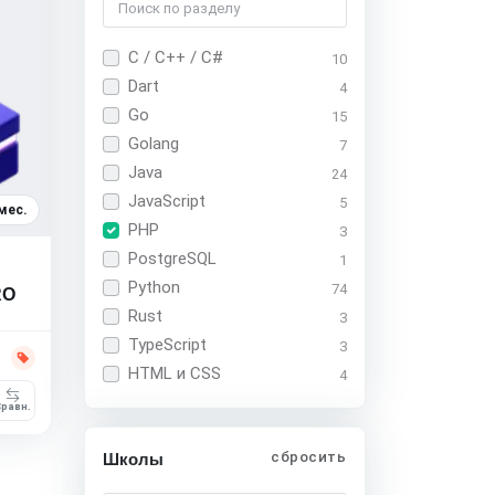
C / C++ / C#
10
Dart
4
Go
15
Golang
7
Java
24
JavaScript
5
мес.
PHP
3
PostgreSQL
1
Python
74
RO
Rust
3
TypeScript
3
HTML и CSS
4
равн.
сбросить
Школы