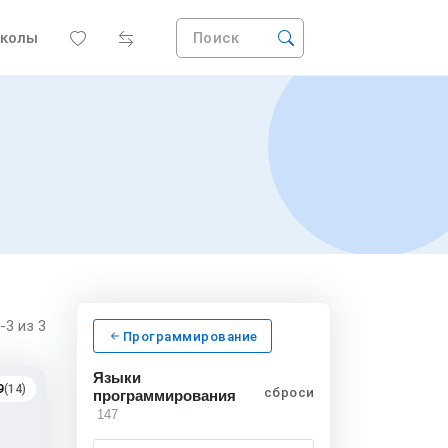
колы
Поиск
1-3
из 3
Программирование
Языки
9
(14)
сбросить
программирования
147