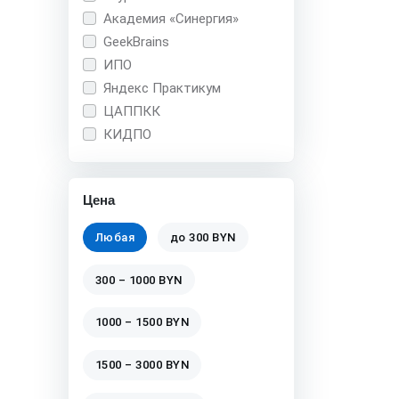
Академия «Синергия»
GeekBrains
ИПО
Яндекс Практикум
ЦАППКК
КИДПО
Цена
Любая
до 300 BYN
300 – 1000 BYN
1000 – 1500 BYN
1500 – 3000 BYN