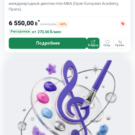
международный диплом mini-MBA (Open European Academy,
Прага).
*
6 550,00
ƃ
10 910,00
−40%
ƃ
от
273,00 ƃ/мес
Рассрочка
Подробнее
К курсу
Сохр.
Сравн.