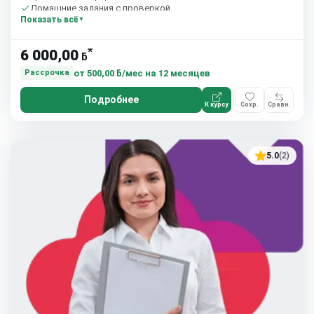
Домашние задания с проверкой
Показать всё
37 часов в неделю
*
6 000,00
ƃ
от
500,00 ƃ/мес
на 12 месяцев
Рассрочка
Подробнее
К курсу
Сохр.
Сравн.
5.0
(2)