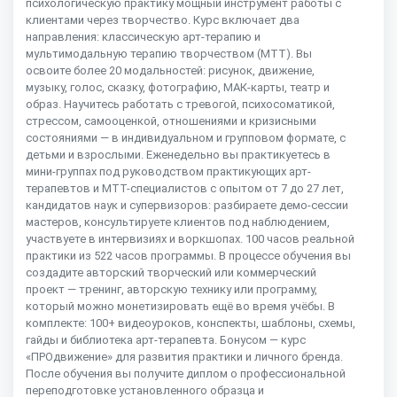
психологическую практику мощный инструмент работы с
клиентами через творчество. Курс включает два
направления: классическую арт-терапию и
мультимодальную терапию творчеством (МТТ). Вы
освоите более 20 модальностей: рисунок, движение,
музыку, голос, сказку, фотографию, МАК-карты, театр и
образ. Научитесь работать с тревогой, психосоматикой,
стрессом, самооценкой, отношениями и кризисными
состояниями — в индивидуальном и групповом формате, с
детьми и взрослыми. Еженедельно вы практикуетесь в
мини-группах под руководством практикующих арт-
терапевтов и МТТ-специалистов с опытом от 7 до 27 лет,
кандидатов наук и супервизоров: разбираете демо-сессии
мастеров, консультируете клиентов под наблюдением,
участвуете в интервизиях и воркшопах. 100 часов реальной
практики из 522 часов программы. В процессе обучения вы
создадите авторский творческий или коммерческий
проект — тренинг, авторскую технику или программу,
который можно монетизировать ещё во время учёбы. В
комплекте: 100+ видеоуроков, конспекты, шаблоны, схемы,
гайды и библиотека арт-терапевта. Бонусом — курс
«ПРОдвижение» для развития практики и личного бренда.
После обучения вы получите диплом о профессиональной
переподготовке установленного образца и