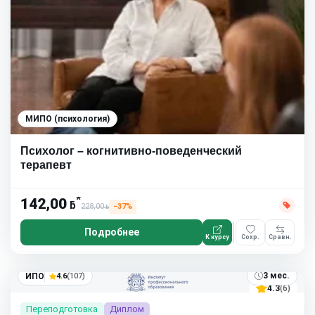
МИПО (психология)
Психолог – когнитивно-поведенческий
терапевт
*
142,00
ƃ
228,00
−37%
ƃ
Подробнее
К курсу
Сохр.
Сравн.
3 мес.
ИПО
4.6
(107)
4.3
(6)
Переподготовка
Диплом