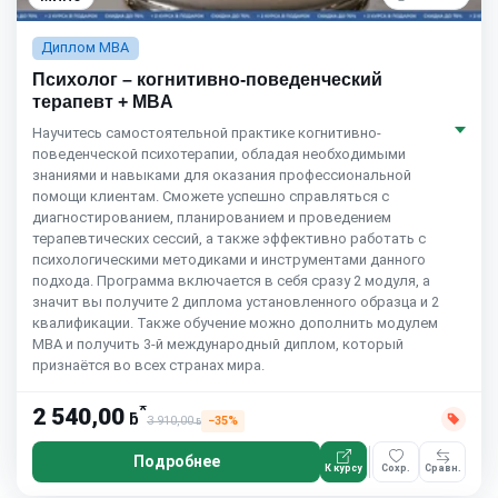
Диплом MBA
Психолог – когнитивно-поведенческий
терапевт + MBA
Научитесь самостоятельной практике когнитивно-
поведенческой психотерапии, обладая необходимыми
знаниями и навыками для оказания профессиональной
помощи клиентам. Сможете успешно справляться с
диагностированием, планированием и проведением
терапевтических сессий, а также эффективно работать с
психологическими методиками и инструментами данного
подхода. Программа включается в себя сразу 2 модуля, а
значит вы получите 2 диплома установленного образца и 2
квалификации. Также обучение можно дополнить модулем
MBA и получить 3-й международный диплом, который
признаётся во всех странах мира.
*
2 540,00
ƃ
3 910,00
−35%
ƃ
Подробнее
К курсу
Сохр.
Сравн.