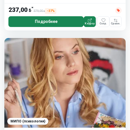
*
237,00
ƃ
379,00
−37%
ƃ
Подробнее
К курсу
Сохр.
Сравн.
МИПО (психология)