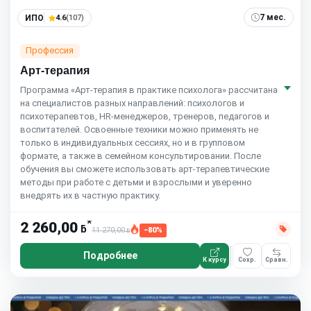
7 мес.
ИПО
4.6
(107)
Профессия
Арт-терапия
Программа «Арт-терапия в практике психолога» рассчитана
на специалистов разных направлений: психологов и
психотерапевтов, HR-менеджеров, тренеров, педагогов и
воспитателей. Освоенные техники можно применять не
только в индивидуальных сессиях, но и в групповом
формате, а также в семейном консультировании. После
обучения вы сможете использовать арт-терапевтические
методы при работе с детьми и взрослыми и уверенно
внедрять их в частную практику.
*
2 260,00
ƃ
11 270,00
−80%
ƃ
Подробнее
К курсу
Сохр.
Сравн.