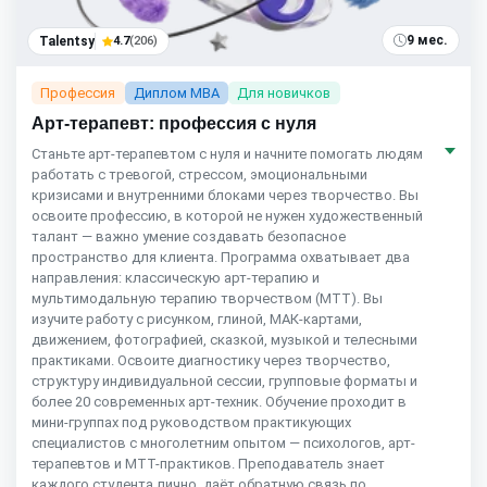
9 мес.
Talentsy
4.7
(206)
Профессия
Диплом MBA
Для новичков
Арт-терапевт: профессия с нуля
Станьте арт-терапевтом с нуля и начните помогать людям
работать с тревогой, стрессом, эмоциональными
кризисами и внутренними блоками через творчество. Вы
освоите профессию, в которой не нужен художественный
талант — важно умение создавать безопасное
пространство для клиента. Программа охватывает два
направления: классическую арт-терапию и
мультимодальную терапию творчеством (МТТ). Вы
изучите работу с рисунком, глиной, МАК-картами,
движением, фотографией, сказкой, музыкой и телесными
практиками. Освоите диагностику через творчество,
структуру индивидуальной сессии, групповые форматы и
более 20 современных арт-техник. Обучение проходит в
мини-группах под руководством практикующих
специалистов с многолетним опытом — психологов, арт-
терапевтов и МТТ-практиков. Преподаватель знает
каждого студента лично, даёт обратную связь по