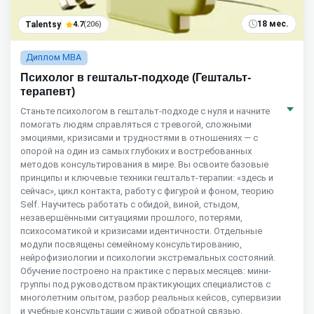
18 мес.
Talentsy
4.7
(206)
Диплом MBA
Психолог в гештальт-подходе (Гештальт-
терапевт)
Станьте психологом в гештальт-подходе с нуля и начните
помогать людям справляться с тревогой, сложными
эмоциями, кризисами и трудностями в отношениях — с
опорой на один из самых глубоких и востребованных
методов консультирования в мире. Вы освоите базовые
принципы и ключевые техники гештальт-терапии: «здесь и
сейчас», цикл контакта, работу с фигурой и фоном, теорию
Self. Научитесь работать с обидой, виной, стыдом,
незавершёнными ситуациями прошлого, потерями,
психосоматикой и кризисами идентичности. Отдельные
модули посвящены семейному консультированию,
нейрофизиологии и психологии экстремальных состояний.
Обучение построено на практике с первых месяцев: мини-
группы под руководством практикующих специалистов с
многолетним опытом, разбор реальных кейсов, супервизии
и учебные консультации с живой обратной связью.