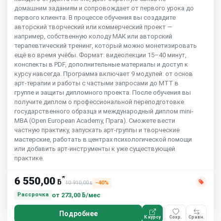
домашним заданиям и сопровождает от первого урока до
первого клиента. В процессе обучения вы создадите
авторский творческий или коммерческий проект —
например, собственную колоду МАК или авторский
терапевтический тренинг, который можно монетизировать
ещё во время учёбы. Формат: видеолекции 15–40 минут,
конспекты в PDF, дополнительные материалы и доступ к
курсу навсегда. Программа включает 9 модулей: от основ
арт-терапии и работы с частыми запросами до МТТ в
группе и защиты дипломного проекта. После обучения вы
получите диплом о профессиональной переподготовке
государственного образца и международный диплом mini-
MBA (Open European Academy, Прага). Сможете вести
частную практику, запускать арт-группы и творческие
мастерские, работать в центрах психологической помощи
или добавить арт-инструменты к уже существующей
практике.
*
6 550,00
ƃ
10 910,00
−40%
ƃ
от
273,00 ƃ/мес
Рассрочка
Подробнее
К курсу
Сохр.
Сравн.