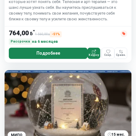
которые хотят понять себя. Телесная и арт-терапия — это
шанс лучше узнать себя. Вы научитесь прислушиваться к
своему телу, понимать свои желания, почувствуете себя
ближе к своему телу и усилите свою женственность.
*
764,00
ƃ
1 560,00
−51%
ƃ
на 6 месяцев
Рассрочка
Подробнее
К курсу
Сохр.
Сравн.
15 мес.
МИПО