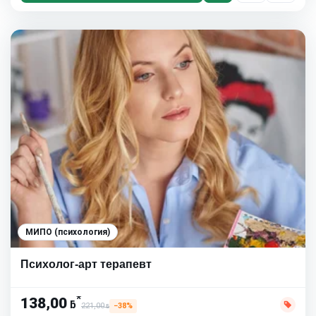
МИПО (психология)
Психолог-арт терапевт
*
138,00
ƃ
221,00
−38%
ƃ