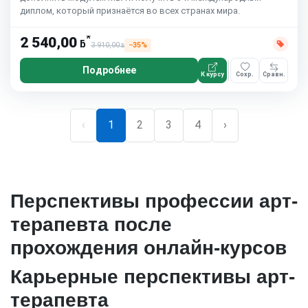
диплом, который признаётся во всех странах мира.
*
2 540,00
ƃ
3 910,00
−35%
ƃ
Подробнее
К курсу
Сохр.
Сравн.
‹
1
2
3
4
›
Перспективы профессии арт-
терапевта после
прохождения онлайн-курсов
Карьерные перспективы арт-
терапевта