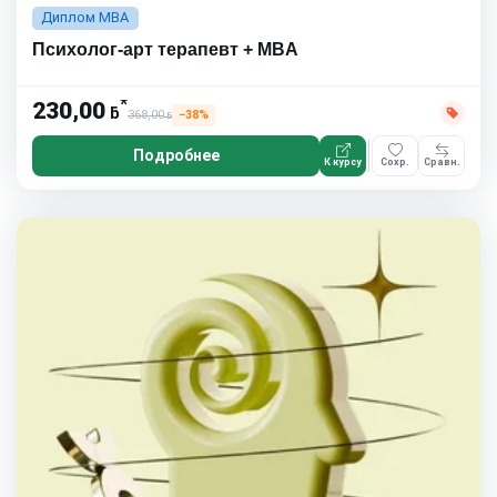
Диплом MBA
Психолог-арт терапевт + MBA
*
230,00
ƃ
368,00
−38%
ƃ
Подробнее
К курсу
Сохр.
Сравн.