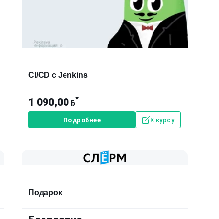
СI/CD с Jenkins
*
1 090,00
ƃ
Подробнее
К курсу
Подарок