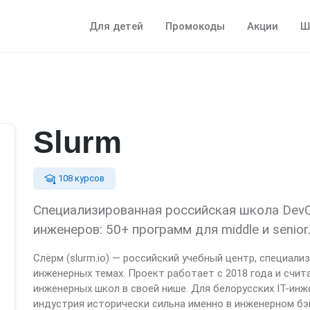
Для детей
Промокоды
Акции
Ш
Slurm
108 курсов
Специализированная российская школа DevOp
инженеров: 50+ программ для middle и senior
Слёрм (slurm.io) — российский учебный центр, специали
инженерных темах. Проект работает с 2018 года и счи
инженерных школ в своей нише. Для белорусских IT-инж
индустрия исторически сильна именно в инженерном бэ