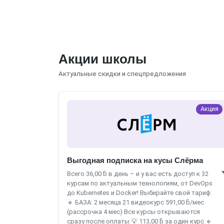
Акции школы
Актуальные скидки и спецпредложения
Акция
Выгодная подписка на кусы Слёрма
Всего 36,00 ƃ в день – и у вас есть доступ к 32
курсам по актуальным технологиям, от DevOps
до Kubernetes и Docker! Выбирайте свой тариф:
🔹 БАЗА: 2 месяца 21 видеокурс 591,00 ƃ/мес
(рассрочка 4 мес) Все курсы открываются
сразу после оплаты 💡 113,00 ƃ за один курс 🔹