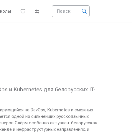
колы
Поиск
s и Kubernetes для белорусских IT-
.
зирующийся на DevOps, Kubernetes и смежных
тается одной из сильнейших русскоязычных
енеров Слёрм особенно актуален: белорусская
кенде и инфраструктурных направлениях, и