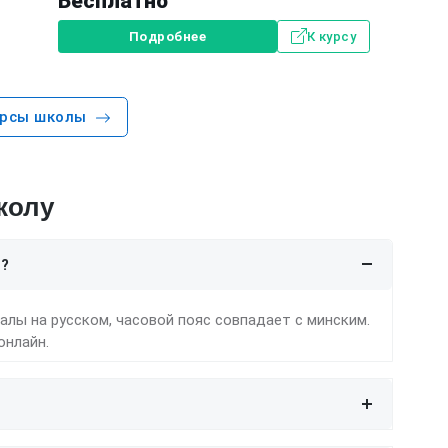
Бесплатно
Подробнее
К курсу
урсы школы
колу
и?
иалы на русском, часовой пояс совпадает с минским.
онлайн.