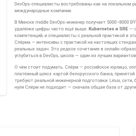
DevOps-специалисты востребованы как на локальном рын
международные компании.
В Минске middle DevOps-инженер получает 5000–8000 BY
удалёнке цифры часто ещё выше.
Kubernetes и SRE
— о
компетенций, и специалисты с реальной практикой в эт
Слёрма — интенсивы с практикой на настоящих стендах,
реальных задач. Это редкое сочетание в онлайн-образо
углубиться в DevOps, школа — один из лучших вариантов
О чём стоит подумать. Слёрм — российское юрлицо, опл
платёжный шлюз: картой белорусского банка, принятой
требуют реальной инженерной подготовки: Linux, сети, 
нуля Слёрм не подходит — сначала общая база от други