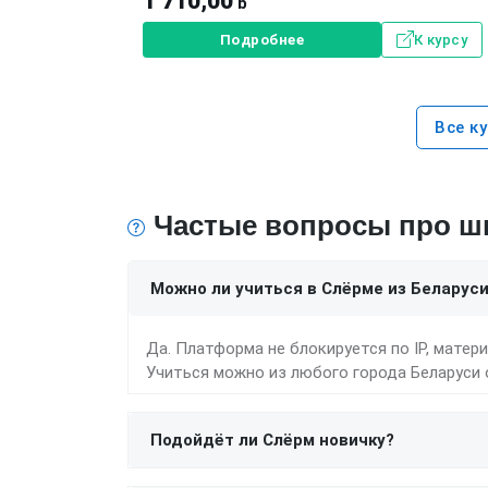
1 710,00
ƃ
Подробнее
К курсу
Все к
Частые вопросы про ш
Можно ли учиться в Слёрме из Беларус
Да. Платформа не блокируется по IP, матер
Учиться можно из любого города Беларуси 
Подойдёт ли Слёрм новичку?