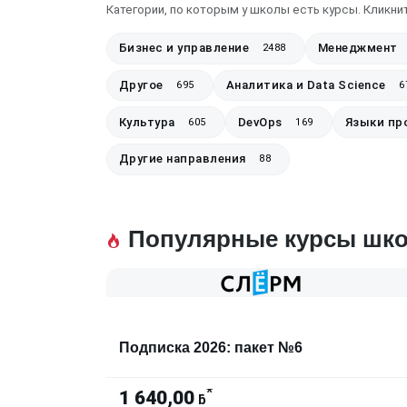
Категории, по которым у школы есть курсы. Кликнит
Бизнес и управление
Менеджмент
2488
Другое
Аналитика и Data Science
695
6
Культура
DevOps
Языки пр
605
169
Другие направления
88
Популярные курсы шк
Подписка 2026: пакет №6
*
1 640,00
ƃ