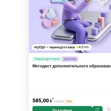
НЦРДО — переподготовка
4.7
(445)
Переподготовка
Диплом
Методист дополнительного образован
*
585,00
ƃ
673,00
−13%
ƃ
Подробнее