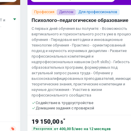
Профессия
Диплом
Для профессионалов
Психолого–педагогическое образование
T и
.
С первых дней обучения вы получите: - Возможность
вертикального и горизонтального роста уже в процес
обучения - Передовые методики и инновационные
технологии обучения - Практико - ориентированный
подход и научность изучаемых дисциплин - Развитие
профессиональных компетенций и
надпрофессиональных навыком (soft skills) - Гибкость
образовательных программ, формируемых под
актуальный запрос рынка труда - Обучение у
высококвалифицированных преподавателей, имеющи
теоретические знания, практические компетенции и
научные достижения - Участие в жизни
профессионального сообщества
Содействие в трудоустройстве
Домашние задания с проверкой
*
19 150,00
ƃ
от
400,00 ƃ/мес
на 12 месяцев
Рассрочка