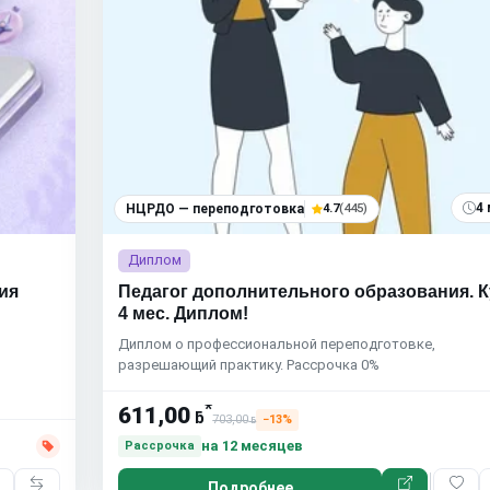
4 
НЦРДО — переподготовка
4.7
(445)
Диплом
ия
Педагог дополнительного образования. 
4 мес. Диплом!
Диплом о профессиональной переподготовке,
разрешающий практику. Рассрочка 0%
*
611,00
ƃ
703,00
−13%
ƃ
на 12 месяцев
Рассрочка
Подробнее