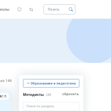
колы
Поиск
5
из 144
Образование и педагогика
сбросить
Методисты
149
9
(17)