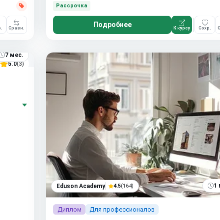
Рассрочка
Подробнее
.
Сравн.
К курсу
Сохр.
С
7 мес.
5.0
(3)
1 
Eduson Academy
4.5
(164)
Диплом
Для профессионалов