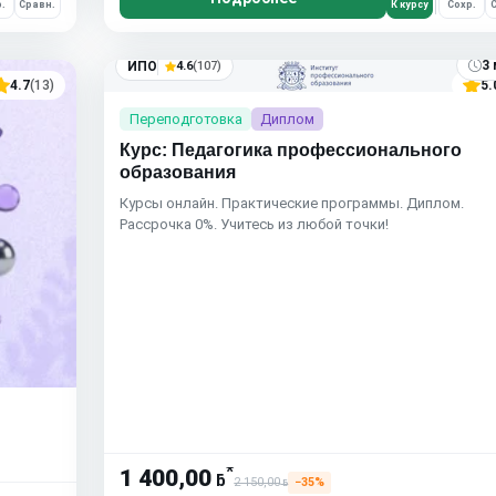
.
Сравн.
К курсу
Сохр.
С
3 
ИПО
4.6
(107)
4.7
(13)
5.
Переподготовка
Диплом
Курс: Педагогика профессионального
образования
Курсы онлайн. Практические программы. Диплом.
Рассрочка 0%. Учитесь из любой точки!
*
1 400,00
ƃ
2 150,00
−35%
ƃ