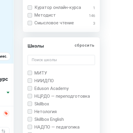
Куратор онлайн-курса
1
Методист
146
Смысловое чтение
3
сбросить
Школы
мес.
МИТУ
Курс
НИИДПО
Eduson Academy
НЦРДО — переподготовка
Skillbox
Нетология
Skillbox English
НАДПО — педагогика