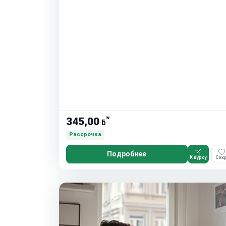
*
345,00
ƃ
Рассрочка
Подробнее
К курсу
Сохр