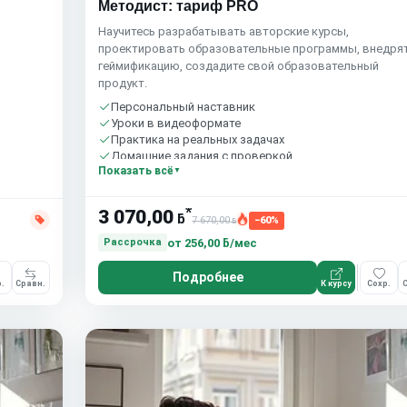
Методист: тариф PRO
Научитесь разрабатывать авторские курсы,
проектировать образовательные программы, внедря
геймификацию, создадите свой образовательный
продукт.
Персональный наставник
Уроки в видеоформате
Практика на реальных задачах
Домашние задания с проверкой
Показать всё
Бесплатный пробный урок
*
3 070,00
ƃ
7 670,00
−60%
ƃ
от
256,00 ƃ/мес
Рассрочка
Подробнее
.
Сравн.
К курсу
Сохр.
С