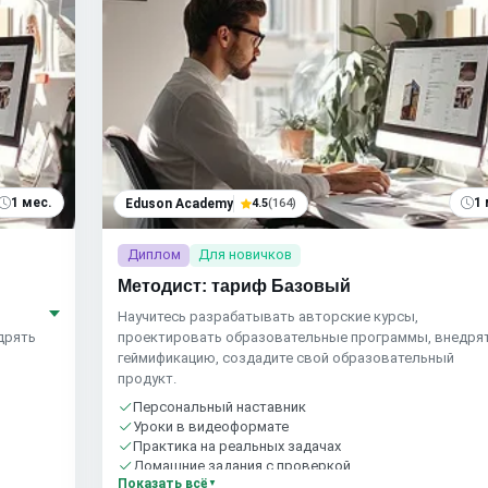
1 мес.
1 
Eduson Academy
4.5
(164)
Диплом
Для новичков
Методист: тариф Базовый
Научитесь разрабатывать авторские курсы,
дрять
проектировать образовательные программы, внедря
геймификацию, создадите свой образовательный
продукт.
Персональный наставник
Уроки в видеоформате
Практика на реальных задачах
Домашние задания с проверкой
Показать всё
Бесплатный пробный урок