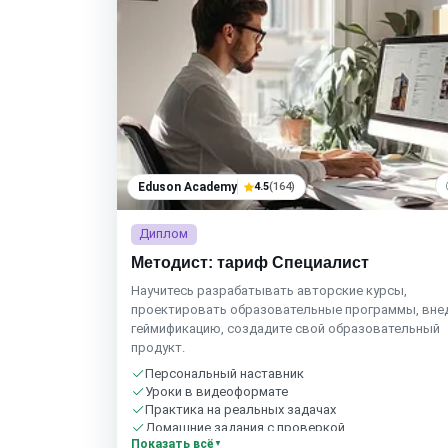
Eduson Academy
4.5
(164)
Диплом
Методист: тариф Специалист
Научитесь разрабатывать авторские курсы,
проектировать образовательные программы, вне
геймификацию, создадите свой образовательный
продукт.
Персональный наставник
Уроки в видеоформате
Практика на реальных задачах
Домашние задания с проверкой
Показать всё
Бесплатный пробный урок