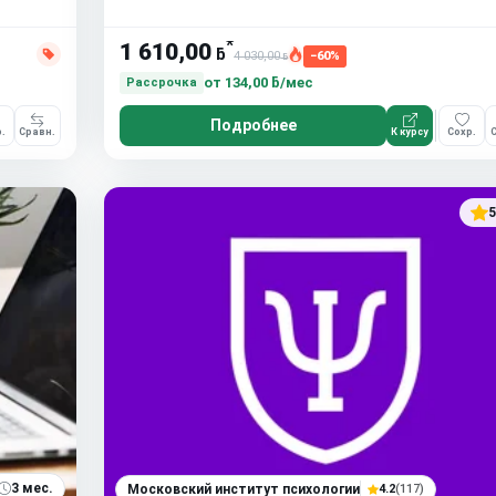
*
1 610,00
ƃ
4 030,00
−60%
ƃ
от
134,00 ƃ/мес
Рассрочка
Подробнее
.
Сравн.
К курсу
Сохр.
С
5
3 мес.
Московский институт психологии
4.2
(117)