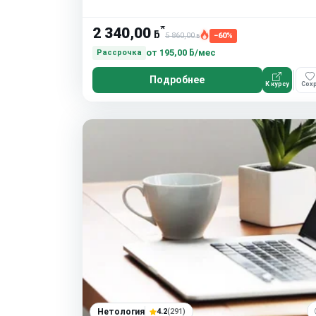
*
2 340,00
ƃ
5 860,00
−60%
ƃ
от
195,00 ƃ/мес
Рассрочка
Подробнее
К курсу
Сохр
Нетология
4.2
(291)