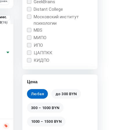
GeekBrains
равн.
Distant College
Московский институт
мес.
0
(16)
психологии
MBS
МИПО
ИПО
ЦАППКК
КИДПО
Цена
Любая
до 300 BYN
300 – 1000 BYN
1000 – 1500 BYN