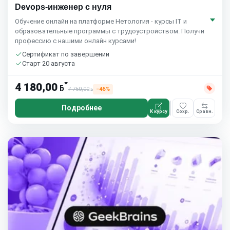
Devops-инженер с нуля
Обучение онлайн на платформе Нетология - курсы IT и
образовательные программы с трудоустройством. Получи
профессию с нашими онлайн курсами!
Сертификат по завершении
Старт 20 августа
*
4 180,00
ƃ
7 750,00
−46%
ƃ
Подробнее
К курсу
Сохр.
Сравн.