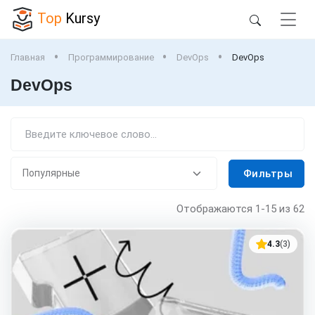
Top
Kursy
Главная
Программирование
DevOps
DevOps
DevOps
Фильтры
Отображаются
1-15
из 62
4.3
(3)