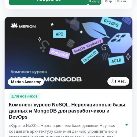
К курсу
Сохр.
Сравн.
1 мес.
Merion Academy
Для новичков
Комплект курсов NoSQL. Нереляционные базы
данных и MongoDB для разработчиков и
DevOps
«Курс по NoSQL. Нереляционные базы данных»: Научись
создавать архитектуру хранения данных, управлять ею и