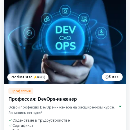
5 мес.
ProductStar
4.5
(2)
Профессия
Профессия: DevOps-инженер
Освой професию DevOps-инженера на расширенном курсе.
Запишись сегодня!
Содействие в трудоустройстве
Сертификат