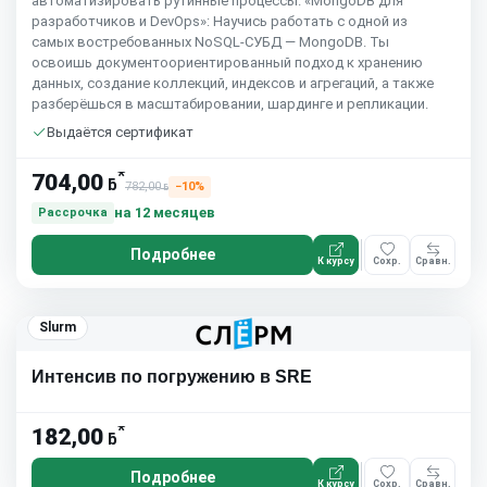
автоматизировать рутинные процессы. «MongoDB для
разработчиков и DevOps»: Научись работать с одной из
самых востребованных NoSQL-СУБД — MongoDB. Ты
освоишь документоориентированный подход к хранению
данных, создание коллекций, индексов и агрегаций, а также
разберёшься в масштабировании, шардинге и репликации.
Выдаётся сертификат
*
704,00
ƃ
782,00
−10%
ƃ
на 12 месяцев
Рассрочка
Подробнее
К курсу
Сохр.
Сравн.
Slurm
Интенсив по погружению в SRE
*
182,00
ƃ
Подробнее
К курсу
Сохр.
Сравн.