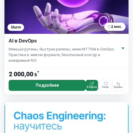
2 мес.
Slurm
AI в DevOps
Меньше рутины, быстрее релизы, ниже MTTRAI в DevOps.
Практика в живом формате, безопасный контур и
измеримый ROI
*
2 000,00
ƃ
Подробнее
К курсу
Сохр.
Сравн.