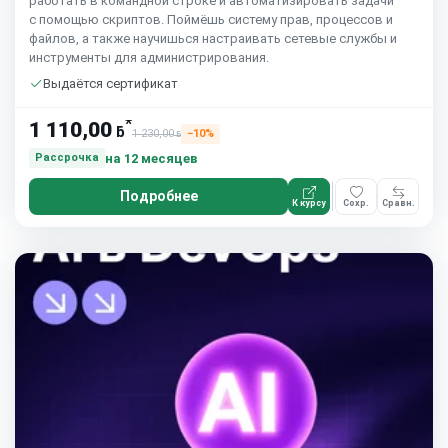
работать в командной строке и автоматизировать задачи
с помощью скриптов. Поймёшь систему прав, процессов и
файлов, а также научишься настраивать сетевые службы и
инструменты для администрирования.
Выдаётся сертификат
*
1 110,00
ƃ
1 230,00
−10%
ƃ
на 12 месяцев
Рассрочка
Подробнее
К курсу
Сохр.
Сравн.