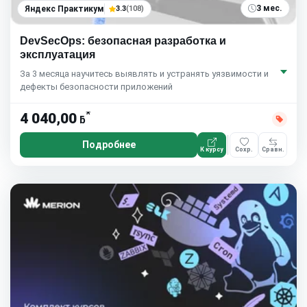
3 мес.
Яндекс Практикум
3.3
(108)
DevSecOps: безопасная разработка и
эксплуатация
За 3 месяца научитесь выявлять и устранять уязвимости и
дефекты безопасности приложений
*
4 040,00
ƃ
Подробнее
К курсу
Сохр.
Сравн.