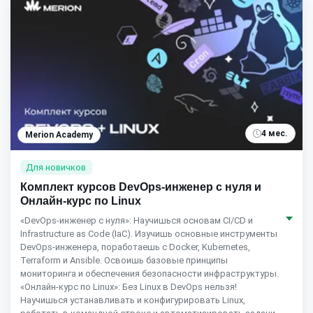
4 мес.
Merion Academy
Для новичков
Комплект курсов DevOps-инженер с нуля и
Онлайн-курс по Linux
«DevOps-инженер с нуля»: Научишься основам CI/CD и
Infrastructure as Code (IaC). Изучишь основные инструменты
DevOps-инженера, поработаешь с Docker, Kubernetes,
Terraform и Ansible. Освоишь базовые принципы
мониторинга и обеспечения безопасности инфраструктуры.
«Онлайн-курс по Linux»: Без Linux в DevOps нельзя!
Научишься устанавливать и конфигурировать Linux,