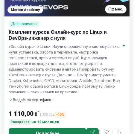
2 мес.
Merion Academy
Для новичков
Комплект курсов Онлайн-курс по Linux и
DevOps-инженер с нуля
«Онлайн-курс по Linux»: Изучи операционную систему Linux с
нуля: установка, работа в терминале, настройка
пользователей, прав и сетевых служб. Курс насыщен
практикой и подходит для тех, кто хочет уверенно
администрировать системы и автоматизировать рутину.
«DevOps-инженер с нуля»: Дальше — DevOps-инструменты:
Docker, Kubernetes, CI/CD, мониторинг, Ansible, Terraform. Все
технологии осваиваются в Linux-среде, поэтому ты легко
применишь свои навыки на практике.
Выдаётся сертификат
*
1 110,00
ƃ
1 230,00
−10%
ƃ
на 12 месяцев
Рассрочка
Подробнее