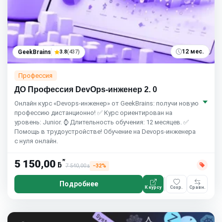
12 мес.
GeekBrains
3.8
(437)
Профессия
ДО Профессия DevOps-инженер 2. 0
Онлайн курс «Devops-инженер» от GeekBrains: получи новую
профессию дистанционно! ✅ Курс ориентирован на
уровень: Junior. ⌚ Длительность обучения: 12 месяцев. ✅
Помощь в трудоустройстве! Обучение на Devops-инженера
с нуля онлайн.
*
5 150,00
ƃ
7 540,00
−32%
ƃ
Подробнее
К курсу
Сохр.
Сравн.