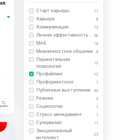
ия
Старт карьеры
17
Карьера
8
Коммуникация
73
Личная эффективность
36
МАК
16
Межличностное общение
8
Перинатальная
15
психология
Профайлинг
12
Профориентолог
7
Публичные выступления
46
Резюме
5
Социология
1
равн.
Стресс-менеджмент
7
Супервизия
11
Эмоциональный
23
интеллект