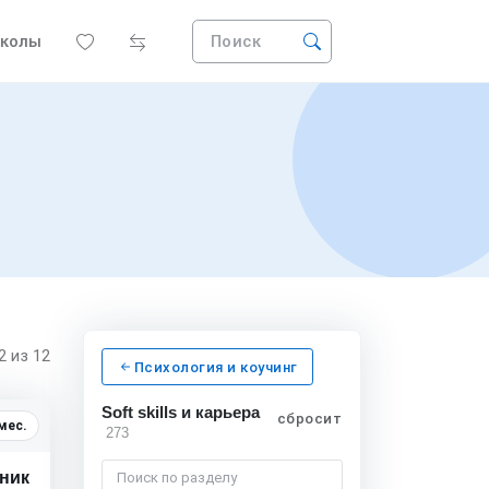
колы
Поиск
12
из 12
Психология и коучинг
Soft skills и карьера
сбросить
мес.
273
хник