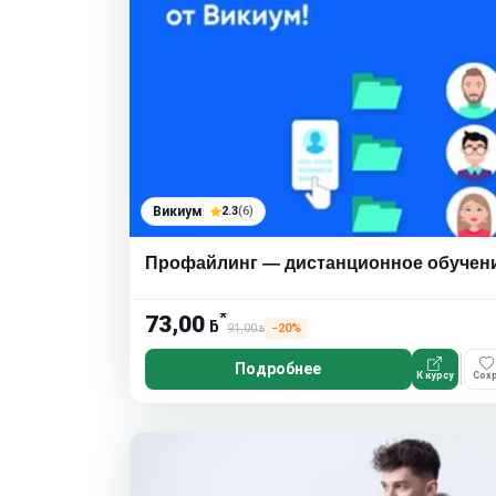
Викиум
2.3
(6)
Профайлинг — дистанционное обучен
*
73,00
ƃ
91,00
−20%
ƃ
Подробнее
К курсу
Сохр