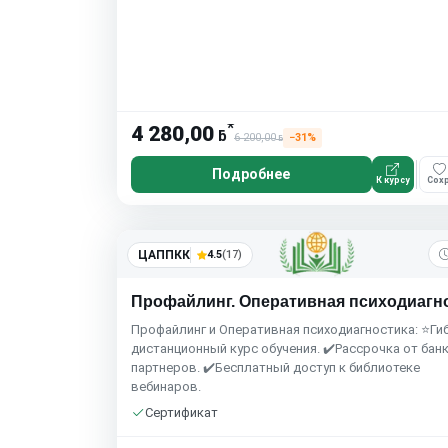
*
4 280,00
ƃ
6 200,00
−31%
ƃ
Подробнее
К курсу
Сохр
ЦАППКК
4.5
(17)
Профайлинг. Оперативная психодиагн
Профайлинг и Оперативная психодиагностика: ⭐Ги
дистанционный курс обучения. ✔️Рассрочка от бан
партнеров. ✔️Бесплатный доступ к библиотеке
вебинаров.
Сертификат