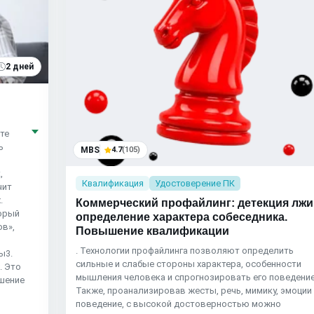
2 дней
те
ь
MBS
4.7
(105)
,
Квалификация
Удостоверение ПК
чит
.
Коммерческий профайлинг: детекция лжи
торый
определение характера собеседника.
ов»,
Повышение квалификации
. Технологии профайлинга позволяют определить
ы3.
сильные и слабые стороны характера, особенности
. Это
мышления человека и спрогнозировать его поведение
ошение
Также, проанализировав жесты, речь, мимику, эмоции
поведение, с высокой достоверностью можно