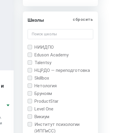
сбросить
Школы
НИИДПО
Eduson Academy
Talentsy
НЦРДО — переподготовка
Skillbox
Нетология
 и
Бруноям
ProductStar
Level One
Викиум
.
 и
Институт психологии
(ИППиСС)