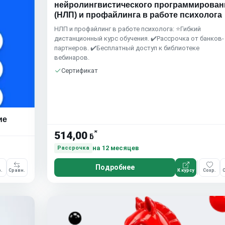
нейролингвистического программирован
(НЛП) и профайлинга в работе психолога
НЛП и профайлинг в работе психолога: ⭐Гибкий
дистанционный курс обучения. ✔️Рассрочка от банков-
партнеров. ✔️Бесплатный доступ к библиотеке
вебинаров.
Сертификат
ие
*
514,00
ƃ
на 12 месяцев
Рассрочка
Подробнее
.
Сравн.
К курсу
Сохр.
С