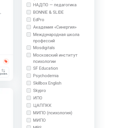
НАДПО — педагогика
BONNIE & SLIDE
,
EdPro
Академия «Синергия»
Международная школа
профессий
Mosdigitals
Московский институт
психологии
SF Education
равн.
Psychodemia
Skillbox English
Skypro
ИПО
ЦАППКК
МИПО (психология)
МИПО
MBS