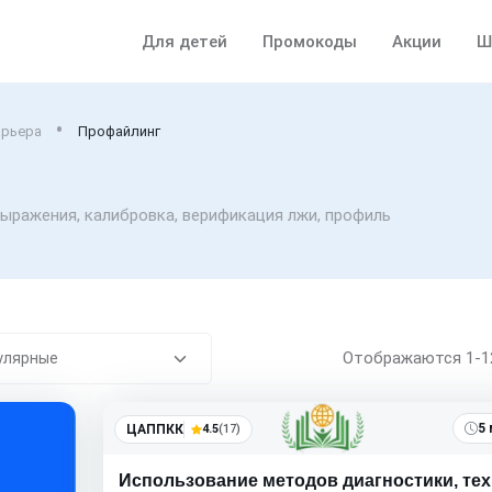
Для детей
Промокоды
Акции
Ш
карьера
Профайлинг
ыражения, калибровка, верификация лжи, профиль
Отображаются
1-
5 
ЦАППКК
4.5
(17)
Использование методов диагностики, те