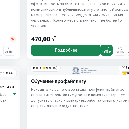
эффективность зависит от силы навыков влияния в
коммуникациях и публичных выступлениях. . . В основе
мастер-класса - техники воздействия и считывания
человека. . . Кол-во мест ограничено – не более 15
человек
*
470,00
ƃ
Подробнее
.
Сравн.
К курсу
Сохр.
С
2 
ИПО
4.6
(107)
5
11 мес.
Обучение профайлингу
остика
Находите, из-за чего возникают конфликты, быстро
бкий
оценивайте возможные угрозы и помогайте заранее н
ков-
допускать опасных сценариев, работая специалистом 
оперативной психодиагностике.