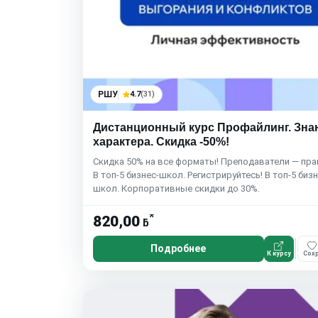
РШУ
4.7
(31)
Дистанционный курс Профайлинг. Зна
характера. Скидка -50%!
Скидка 50% на все форматы! Преподаватели — пра
В топ-5 бизнес-школ. Регистрируйтесь! В топ-5 бизн
школ. Корпоративные скидки до 30%.
*
820,00
ƃ
Подробнее
К курсу
Сохр