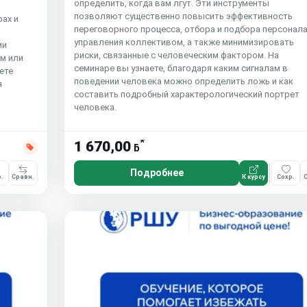
определить, когда вам лгут. Эти инструменты
позволяют существенно повысить эффективность
рах и
переговорного процесса, отбора и подбора персонала
управления коллективом, а также минимизировать
ии
риски, связанные с человеческим фактором. На
ом или
семинаре вы узнаете, благодаря каким сигналам в
ете
поведении человека можно определить ложь и как
я
составить подробный характерологический портрет
человека.
*
1 670,00
ƃ
Подробнее
.
Сравн.
К курсу
Сохр.
С