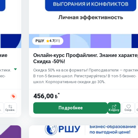
РШУ
4.7
(31)
ние
Онлайн-курс Профайлинг. Знание характе
Скидка -50%!
ктики.
Скидка 50% на все форматы! Преподаватели — практик
ес-
В топ-5 бизнес-школ. Регистрируйтесь! В топ-5 бизнес-
школ. Корпоративные скидки до 30%.
*
456,00
ƃ
Подробнее
.
Сравн.
К курсу
Сохр.
С