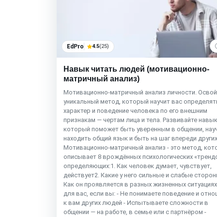
EdPro
4.5
(25)
Навык читать людей (мотивационно-
матричный анализ)
Мотивационно-матричный анализ личности. Освой
уникальный метод, который научит вас определят
характер и поведение человека по его внешним
признакам — чертам лица и тела. Развивайте навык
который поможет быть уверенным в общении, нау
находить общий язык и быть на шаг впереди других
Мотивационно-матричный анализ - это метод, ко
описывает 8 врождённых психологических «тренд
определяющих:1. Как человек думает, чувствует,
действует2. Какие у него сильные и слабые сторон
Как он проявляется в разных жизненных ситуациях
для вас, если вы: - Не понимаете поведение и отн
к вам других людей - Испытываете сложности в
общении — на работе, в семье или с партнёром -