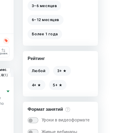
3–6 месяцев
6–12 месяцев
Более 1 года
равн.
Рейтинг
мес.
Любой
3+ ★
.0
(1)
4+ ★
5+ ★
е
по
Формат занятий
Уроки в видеоформате
Живые вебинары