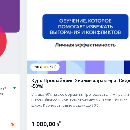
РШУ
4.7
(31)
Курс Профайлинг. Знание характера. Ски
-50%!
их?
те
Скидка 50% на все форматы! Преподаватели — практик
В топ-5 бизнес-школ. Регистрируйтесь! В топ-5 бизнес-
а
школ. Корпоративные скидки до 30%.
*
1 080,00
ƃ