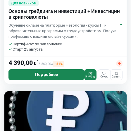
Для новичков
Основы трейдинга и инвестиций + Инвестиции
в криптовалюты
Обучение онлайн на платформе Нетология - курсы IT и
образовательные программы с трудоустройством. Получи
профессию с нашими онлайн курсами!
Сертификат по завершении
Старт 25 августа
*
4 390,00
ƃ
8 860,00
−51%
ƃ
Подробнее
К курсу
Сохр.
Сравн.