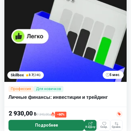
5 мес.
Skillbox
3.7
(246)
Профессия
Для новичков
Личные финансы: инвестиции и трейдинг
2 930,00
ƃ
7 340,00
−60%
ƃ
Подробнее
К курсу
Сохр.
Сравн.