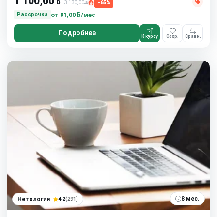
1 100,00
ƃ
3 130,00
−65%
ƃ
от
91,00 ƃ/мес
Рассрочка
Подробнее
К курсу
Сохр.
Сравн.
8 мес.
Нетология
4.2
(291)