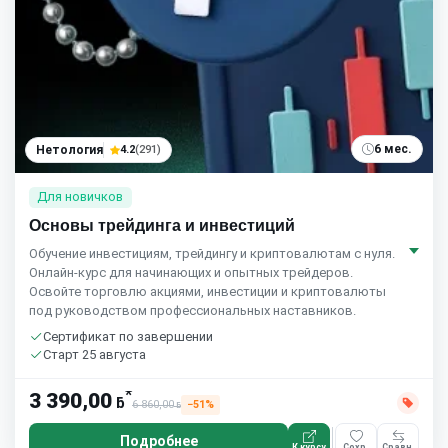
6 мес.
Нетология
4.2
(291)
Для новичков
Основы трейдинга и инвестиций
Обучение инвестициям, трейдингу и криптовалютам с нуля.
Онлайн-курс для начинающих и опытных трейдеров.
Освойте торговлю акциями, инвестиции и криптовалюты
под руководством профессиональных наставников.
Сертификат по завершении
Старт 25 августа
*
3 390,00
ƃ
6 860,00
−51%
ƃ
Подробнее
К курсу
Сохр.
Сравн.