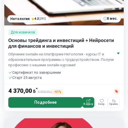
8 мес.
Нетология
4.2
(291)
Для новичков
Основы трейдинга и инвестиций + Нейросети
для финансов и инвестиций
Обучение онлайн на платформе Нетология - курсы IT и
образовательные программы с трудоустройством. Получи
профессию с нашими онлайн курсами!
Сертификат по завершении
Старт 25 августа
*
4 370,00
ƃ
8 830,00
−51%
ƃ
Подробнее
К курсу
Сохр.
Сравн.