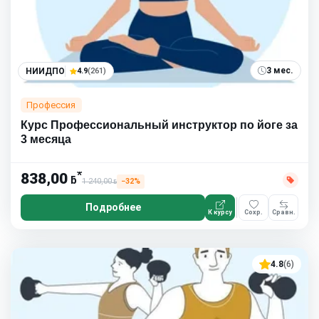
3 мес.
НИИДПО
4.9
(261)
Профессия
Курс Профессиональный инструктор по йоге за
3 месяца
*
838,00
ƃ
1 240,00
−32%
ƃ
Подробнее
К курсу
Сохр.
Сравн.
4.8
(6)