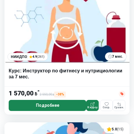
7 мес.
НИИДПО
4.9
(261)
Курс: Инструктор по фитнесу и нутрициологии
за 7 мес.
*
1 570,00
ƃ
2 550,00
−38%
ƃ
Подробнее
К курсу
Сохр.
Сравн.
5.0
(15)