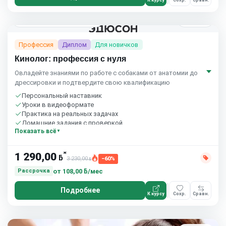
3 мес.
Eduson Academy
4.5
(164)
Профессия
Диплом
Для новичков
Кинолог: профессия с нуля
Овладейте знаниями по работе с собаками от анатомии до
дрессировки и подтвердите свою квалификацию
Персональный наставник
Уроки в видеоформате
Практика на реальных задачах
Домашние задания с проверкой
Показать всё
Бесплатный пробный урок
*
1 290,00
ƃ
3 230,00
−60%
ƃ
от
108,00 ƃ/мес
Рассрочка
Подробнее
К курсу
Сохр.
Сравн.