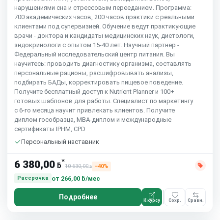
нарушениями сна и стрессовым перееданием. Программа:
700 академических часов, 200 часов практики с реальными
клиентами под супервизией. Обучение ведут практикующие
врачи - доктора и кандидаты медицинских наук, диетологи,
эндокринологи с опытом 15-40 лет. Научный партнер -
Федеральный исследовательский центр питания. Вы
научитесь: проводить диагностику организма, составлять
персональные рационы, расшифровывать анализы,
подбирать БАДы, корректировать пищевое поведение.
Получите бесплатный доступ к Nutrient Planner и 100+
готовых шаблонов для работы. Специалист по маркетингу
с 6-го месяца научит привлекать клиентов. Получите
диплом гособразца, MBA-диплом и международные
сертификаты IPHM, CPD
Персональный наставник
*
6 380,00
ƃ
10 630,00
−40%
ƃ
от
266,00 ƃ/мес
Рассрочка
Подробнее
К курсу
Сохр.
Сравн.