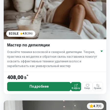
ECOLE
4.3
(286)
Мастер по депиляции
Освойте техники восковой и сахарной депиляции. Теория,
практика на моделях и обратная связь наставника помогут
освоить эффективные техники удаления волос и
зарабатывать как универсальный мастер
*
408,00
ƃ
Подробнее
К курсу
Сохр.
Сравн.
4.7
(9)