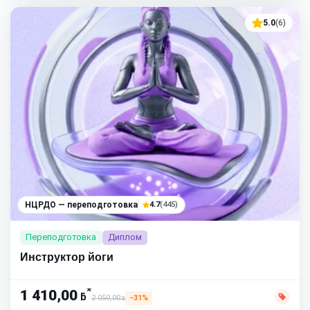
5.0
(6)
НЦРДО — переподготовка
4.7
(445)
Переподготовка
Диплом
Инструктор йоги
*
1 410,00
ƃ
2 050,00
−31%
ƃ