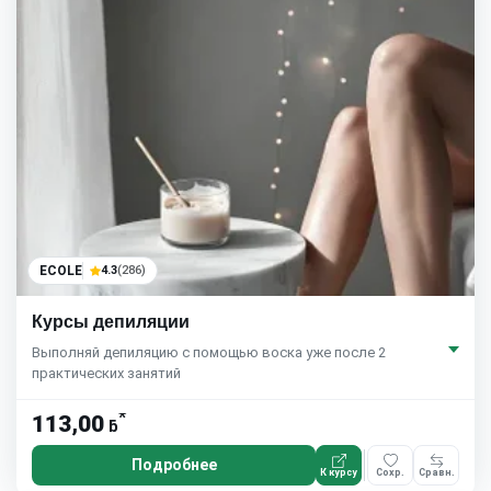
ECOLE
4.3
(286)
Курсы депиляции
Выполняй депиляцию с помощью воска уже после 2
практических занятий
*
113,00
ƃ
Подробнее
К курсу
Сохр.
Сравн.