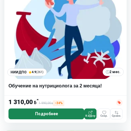
2 мес.
НИИДПО
4.9
(261)
Обучение на нутрициолога за 2 месяца!
*
1 310,00
ƃ
1 990,00
−34%
ƃ
Подробнее
К курсу
Сохр.
Сравн.