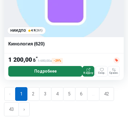
НИИДПО
4.9
(261)
Кинология (620)
*
1 200,00
ƃ
1 680,00
−29%
ƃ
Подробнее
К курсу
Сохр.
Сравн.
‹
1
2
3
4
5
6
...
42
43
›