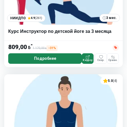
3 мес.
НИИДПО
4.9
(261)
Курс Инструктор по детской йоге за 3 месяца
*
809,00
ƃ
1 170,00
−31%
ƃ
Подробнее
К курсу
Сохр.
Сравн.
5.0
(4)