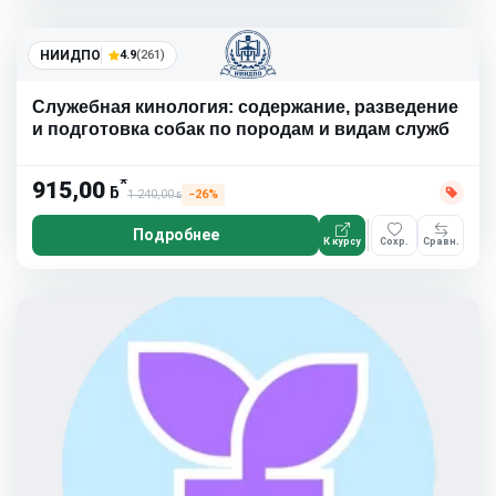
НИИДПО
4.9
(261)
Служебная кинология: содержание, разведение
и подготовка собак по породам и видам служб
*
915,00
ƃ
1 240,00
−26%
ƃ
Подробнее
К курсу
Сохр.
Сравн.