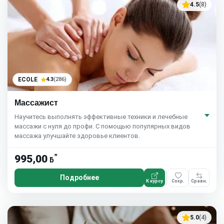
4.5
(8)
ECOLE
4.3
(286)
Массажист
Научитесь выполнять эффективные техники и лечебные
массажи с нуля до профи. С помощью популярных видов
массажа улучшайте здоровье клиентов.
*
995,00
ƃ
Подробнее
К курсу
Сохр.
Сравн.
5.0
(4)