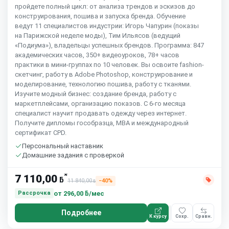
пройдете полный цикл: от анализа трендов и эскизов до
конструирования, пошива и запуска бренда. Обучение
ведут 11 специалистов индустрии: Игорь Чапурин (показы
на Парижской неделе моды), Тим Ильясов (ведущий
«Подиума»), владельцы успешных брендов. Программа: 847
академических часов, 350+ видеоуроков, 78+ часов
практики в мини-группах по 10 человек. Вы освоите fashion-
скетчинг, работу в Adobe Photoshop, конструирование и
моделирование, технологию пошива, работу с тканями.
Изучите модный бизнес: создание бренда, работу с
маркетплейсами, организацию показов. С 6-го месяца
специалист научит продавать одежду через интернет.
Получите дипломы гособразца, MBA и международный
сертификат CPD.
Персональный наставник
Домашние задания с проверкой
*
7 110,00
ƃ
11 840,00
−40%
ƃ
от
296,00 ƃ/мес
Рассрочка
Подробнее
К курсу
Сохр.
Сравн.