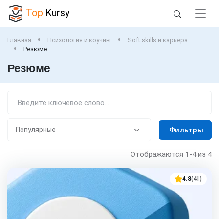
Top
Kursy
Главная
Психология и коучинг
Soft skills и карьера
Резюме
Резюме
Фильтры
Отображаются
1-4
из 4
4.8
(41)