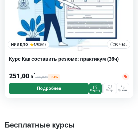
36 час.
НИИДПО
4.9
(261)
Курс Как составить резюме: практикум (36ч)
*
251,00
ƃ
382,00
−34%
ƃ
Подробнее
К курсу
Сохр.
Сравн.
Бесплатные курсы