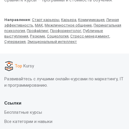
Сравните курсы — программы и стоимость обучения.
Направления:
Старт карьеры
,
Карьера
,
Коммуникация
,
Личная
эффективность
,
МАК
,
Межличностное общение
,
Перинатальная
психология
,
Профайлинг
,
Профориентолог
,
Публичные
выступления
,
Резюме
,
Социология
,
Стресс-менеджмент
,
Супервизия
,
Эмоциональный интеллект
Top
Kursy
Развивайтесь с лучшими онлайн-курсами по маркетингу, IT
и программированию.
Ссылки
Бесплатные курсы
Все категории и навыки