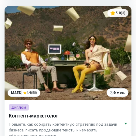
5.0
(3)
6 мес.
MAED
4.9
(58)
Диплом
Контент-маркетолог
Поймете, как собирать контентную стратегию под задачи
бизнеса, писать продающие тексты и измерять
эффективность контента.