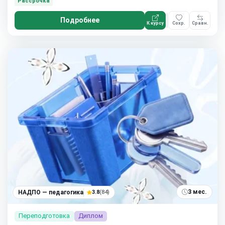
Рассрочка
Подробнее
К курсу
Сохр.
Сравн.
3 мес.
НАДПО — педагогика
3.8
(84)
Переподготовка
Диплом