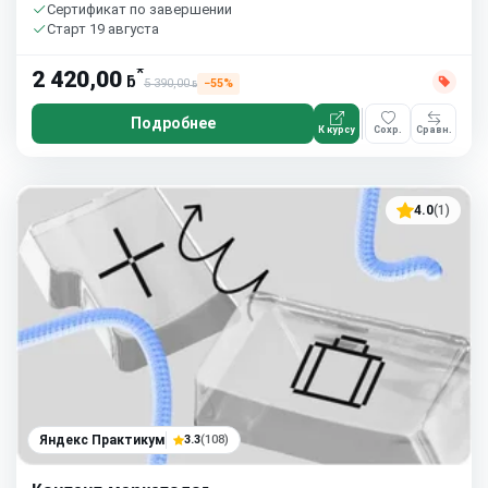
Сертификат по завершении
Старт 19 августа
*
2 420,00
ƃ
5 390,00
−55%
ƃ
Подробнее
К курсу
Сохр.
Сравн.
4.0
(1)
Яндекс Практикум
3.3
(108)