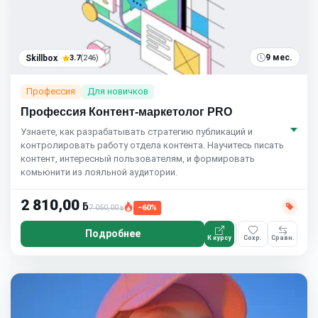
9 мес.
Skillbox
3.7
(246)
Профессия
Для новичков
Профессия Контент-маркетолог PRO
Узнаете, как разрабатывать стратегию публикаций и
контролировать работу отдела контента. Научитесь писать
контент, интересный пользователям, и формировать
комьюнити из лояльной аудитории.
2 810,00
ƃ
7 050,00
−60%
ƃ
Подробнее
К курсу
Сохр.
Сравн.