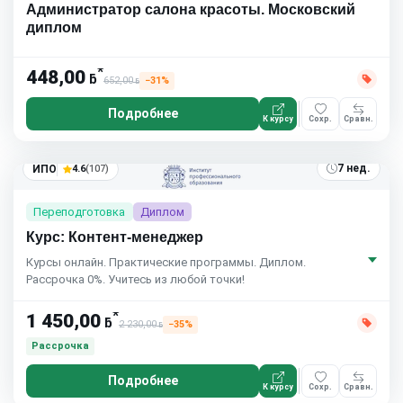
Администратор салона красоты. Московский
диплом
*
448,00
ƃ
652,00
−31%
ƃ
Подробнее
К курсу
Сохр.
Сравн.
7 нед.
ИПО
4.6
(107)
Переподготовка
Диплом
Курс: Контент-менеджер
Курсы онлайн. Практические программы. Диплом.
Рассрочка 0%. Учитесь из любой точки!
*
1 450,00
ƃ
2 230,00
−35%
ƃ
Рассрочка
Подробнее
К курсу
Сохр.
Сравн.