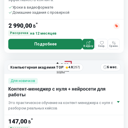
Уроки в видеоформате
Домашние задания с проверкой
*
2 990,00
ƃ
на 12 месяцев
Рассрочка
Подробнее
К курсу
Сохр.
Сравн.
6 мес.
Компьютерная академия TOP
4.8
(257)
Для новичков
Контент-менеджер с нуля + нейросети для
работы
Это практическое обучение на контент-менеджера с нуля с
разбором реальных кейсов
*
147,00
ƃ