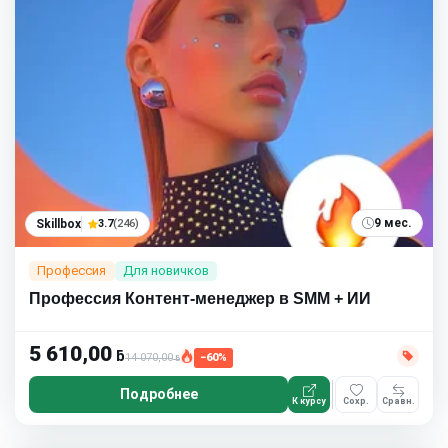
9 мес.
Skillbox
3.7
(246)
Профессия
Для новичков
Профессия Контент-менеджер в SMM + ИИ
5 610,00
ƃ
14 070,00
−60%
ƃ
Подробнее
К курсу
Сохр.
Сравн.