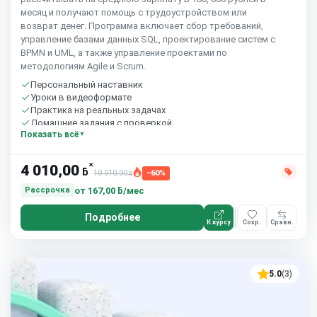
месяц и получают помощь с трудоустройством или
возврат денег. Программа включает сбор требований,
управление базами данных SQL, проектирование систем с
BPMN и UML, а также управление проектами по
методологиям Agile и Scrum.
Персональный наставник
Уроки в видеоформате
Практика на реальных задачах
Домашние задания с проверкой
Показать всё
Бесплатный пробный урок
*
4 010,00
ƃ
10 010,00
−60%
ƃ
от
167,00 ƃ/мес
Рассрочка
Подробнее
К курсу
Сохр.
Сравн.
5.0
(3)