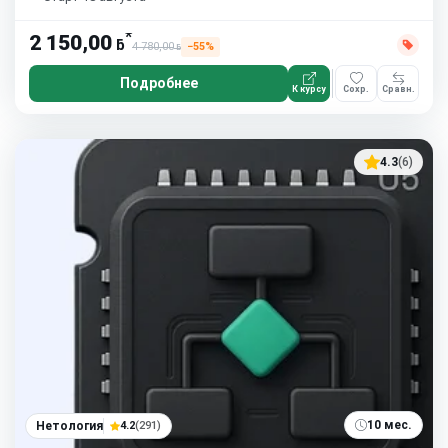
*
2 150,00
ƃ
4 780,00
−55%
ƃ
Подробнее
К курсу
Сохр.
Сравн.
4.3
(6)
10 мес.
Нетология
4.2
(291)