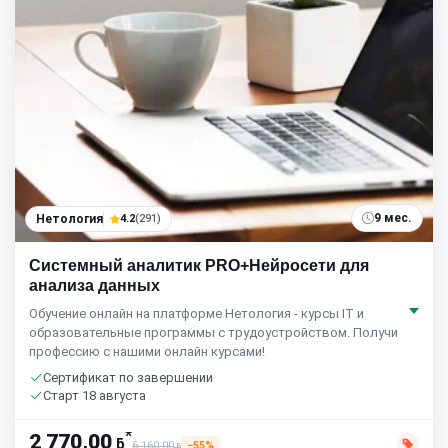
9 мес.
Нетология
4.2
(291)
Системный аналитик PRO+Нейросети для
анализа данных
Обучение онлайн на платформе Нетология - курсы IT и
образовательные программы с трудоустройством. Получи
профессию с нашими онлайн курсами!
Сертификат по завершении
Старт 18 августа
*
2 770,00
ƃ
6 160,00
−55%
ƃ