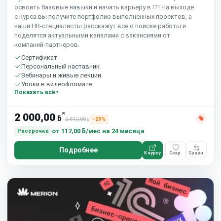
освоить базовые навыки и начать карьеру в IT! На выходе
с курса вы получите портфолио выполненных проектов, а
наши HR-специалисты расскажут все о поиске работы и
поделятся актуальными каналами с вакансиями от
компаний-партнеров.
Сертификат
Персональный наставник
Вебинары и живые лекции
Уроки в видеоформате
Показать всё
Практика на реальных задачах
Домашние задания с проверкой
Сообщество студентов
*
2 000,00
ƃ
15 часов в неделю
2 810,00
−29%
ƃ
Старт 20 августа
от
117,00 ƃ/мес
на 24 месяца
Рассрочка
Подробнее
К курсу
Сохр.
Сравн.