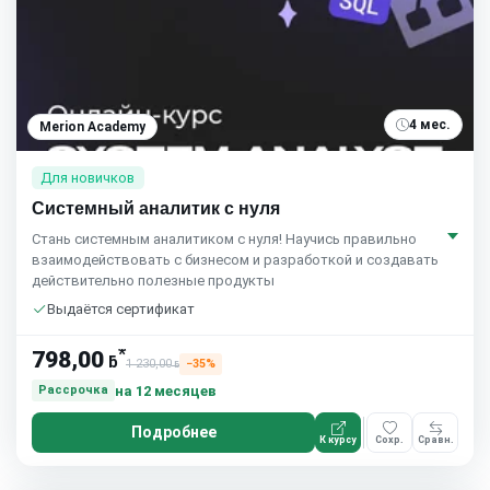
4 мес.
Merion Academy
Для новичков
Системный аналитик с нуля
Стань системным аналитиком с нуля! Научись правильно
взаимодействовать с бизнесом и разработкой и создавать
действительно полезные продукты
Выдаётся сертификат
*
798,00
ƃ
1 230,00
−35%
ƃ
на 12 месяцев
Рассрочка
Подробнее
К курсу
Сохр.
Сравн.