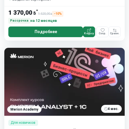
*
1 370,00
ƃ
1 520,00
−10%
ƃ
на 12 месяцев
Рассрочка
Подробнее
К курсу
Сохр.
Сравн.
4 мес.
Merion Academy
Для новичков