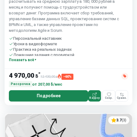
рассчитывать на среднюю зарплату в 180, 000 рублей в
месяц и получают помощь с трудоустройством или
возврат денег. Программа включает сбор требований,
управление базами данных SQL, проектирование систем с
BPMN и UML, а также управление проектами по
методологиям Agile и Scrum.
Персональный наставник
Уроки в видеоформате
Практика на реальных задачах
Домашние задания с проверкой
Показать всё
Бесплатный пробный урок
*
4 970,00
ƃ
12 430,00
−60%
ƃ
от
207,00 ƃ/мес
Рассрочка
Подробнее
К курсу
Сохр.
Сравн.
3.7
(3)