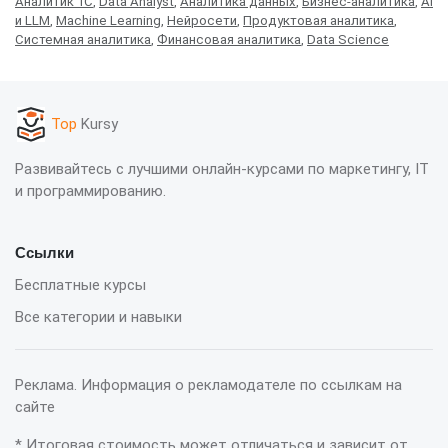
Аналитик 1С
,
Data Analyst
,
Аналитика данных
,
Бизнес-аналитика
,
AI
и LLM
,
Machine Learning
,
Нейросети
,
Продуктовая аналитика
,
Системная аналитика
,
Финансовая аналитика
,
Data Science
Top
Kursy
Развивайтесь с лучшими онлайн-курсами по маркетингу, IT
и программированию.
Ссылки
Бесплатные курсы
Все категории и навыки
Реклама. Информация о рекламодателе по ссылкам на
сайте
* Итоговая стоимость может отличаться и зависит от