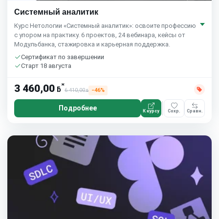
Системный аналитик
Курс Нетологии «Системный аналитик»: освоите профессию
с упором на практику. 6 проектов, 24 вебинара, кейсы от
Модульбанка, стажировка и карьерная поддержка.
Сертификат по завершении
Старт 18 августа
*
3 460,00
ƃ
6 410,00
−46%
ƃ
Подробнее
К курсу
Сохр.
Сравн.