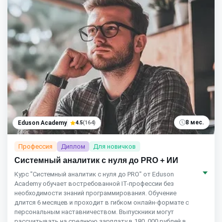
8 мес.
Eduson Academy
4.5
(164)
Профессия
Диплом
Для новичков
Системный аналитик с нуля до PRO + ИИ
Курс "Системный аналитик с нуля до PRO" от Eduson
Academy обучает востребованной IT-профессии без
необходимости знаний программирования. Обучение
длится 6 месяцев и проходит в гибком онлайн-формате с
персональным наставничеством. Выпускники могут
рассчитывать на среднюю зарплату в 180, 000 рублей в