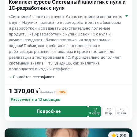
Комплект курсов Системный аналитик с нуля и
1С-разработчик с нуля
«Системный аналитик с нуля»: Стань системным аналитиком
с нуля! Научись правильно взаимодействовать с бизнесом
и разработкой и создавать действительно полезные
продукты. «1С-разработчик с нуля»: Освой 1С с нуля и
научись создавать бизнес-приложения под реальные
задачи! Пойми, как требования превращаются в
работающие решения: от анализа и проектирования до
реализации и тестирования в 1С. Курс идеально дополняет
системный анализ — ты увидишь, как аналитика
воплощается в код и интерфейсы.
Выдаётся сертификат
*
1 370,00
ƃ
1 520,00
−10%
ƃ
на 12 месяцев
Рассрочка
Подробнее
К курсу
Сохр.
Сравн.
5.0
(4)