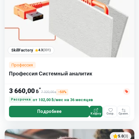
SkillFactory
4.3
(331)
Профессия
Профессия Системный аналитик
*
3 660,00
ƃ
7 320,00
−50%
ƃ
от
102,00 ƃ/мес
на 36 месяцев
Рассрочка
Подробнее
К курсу
Сохр.
Сравн.
5.0
(3)