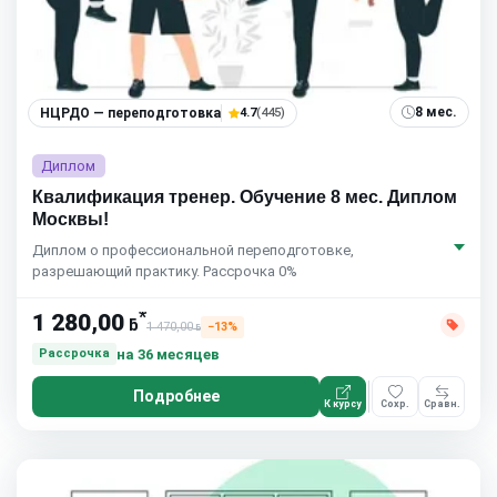
8 мес.
НЦРДО — переподготовка
4.7
(445)
Диплом
Квалификация тренер. Обучение 8 мес. Диплом
Москвы!
Диплом о профессиональной переподготовке,
разрешающий практику. Рассрочка 0%
*
1 280,00
ƃ
1 470,00
−13%
ƃ
на 36 месяцев
Рассрочка
Подробнее
К курсу
Сохр.
Сравн.