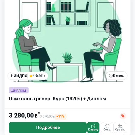
8 мес.
НИИДПО
4.9
(261)
Диплом
Психолог-тренер. Курс (1920ч) + Диплом
*
3 280,00
ƃ
3 670,00
−11%
ƃ
Подробнее
К курсу
Сохр.
Сравн.