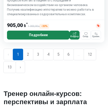
процессе контакта пациента с лошадьми и
биомеханическом воздействии на организм человека.
Получив квалификацию иппотерапевта можно работать в
специализированных оздоровительных комплексах.
*
905,00
ƃ
1 300,00
−30%
ƃ
Подробнее
К курсу
Сохр.
Сравн.
‹
1
2
3
4
5
6
...
12
13
›
Тренер онлайн-курсов:
перспективы и зарплата