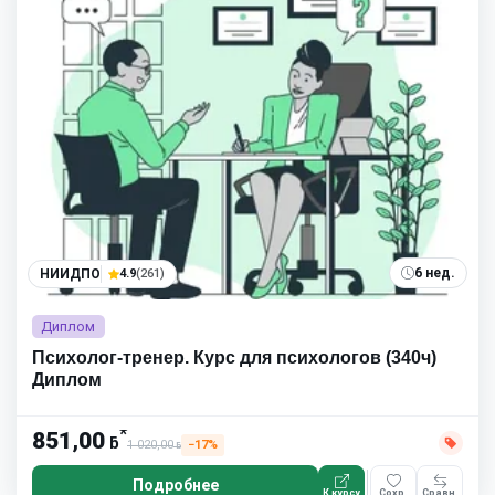
6 нед.
НИИДПО
4.9
(261)
Диплом
Психолог-тренер. Курс для психологов (340ч)
Диплом
*
851,00
ƃ
1 020,00
−17%
ƃ
Подробнее
К курсу
Сохр.
Сравн.