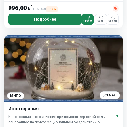
*
996,00
ƃ
1 150,00
−13%
ƃ
Подробнее
К курсу
Сохр.
Сравн.
3 мес.
МИПО
Иппотерапия
Иппотерапия – это лечение при помощи верховой езды,
основанное на психоэмоциональном воздействии в