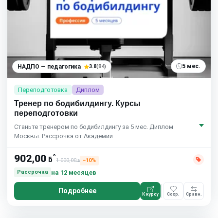
5 мес.
НАДПО — педагогика
3.8
(84)
Переподготовка
Диплом
Тренер по бодибилдингу. Курсы
переподготовки
Станьте тренером по бодибилдингу за 5 мес. Диплом
Москвы. Рассрочка от Академии
*
902,00
ƃ
1 000,00
−10%
ƃ
на 12 месяцев
Рассрочка
Подробнее
К курсу
Сохр.
Сравн.