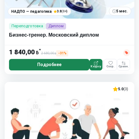
5 мес.
НАДПО — педагогика
3.8
(84)
Переподготовка
Диплом
Бизнес-тренер. Московский диплом
*
1 840,00
ƃ
2 680,00
−31%
ƃ
Подробнее
К курсу
Сохр.
Сравн.
5.0
(3)