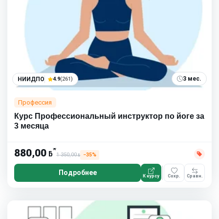
3 мес.
НИИДПО
4.9
(261)
Профессия
Курс Профессиональный инструктор по йоге за
3 месяца
*
880,00
ƃ
1 350,00
−35%
ƃ
Подробнее
К курсу
Сохр.
Сравн.