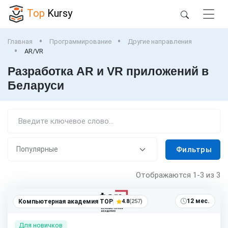
Top
Kursy
Главная
Программирование
Другие направления
AR/VR
Разработка AR и VR приложений в
Беларуси
Фильтры
Отображаются
1-3
из 3
12 мес.
Компьютерная академия TOP
4.8
(257)
Для новичков