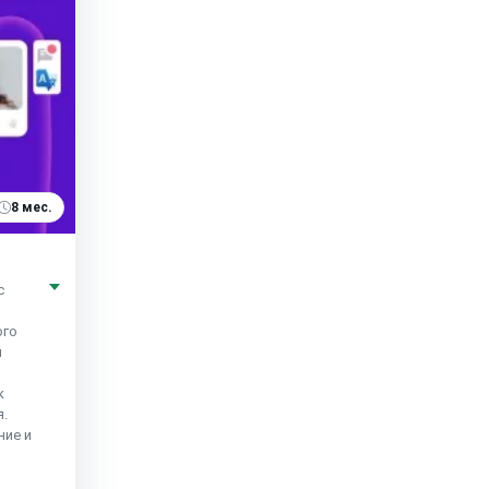
8 мес.
с
ого
и
к
я.
ние и
я