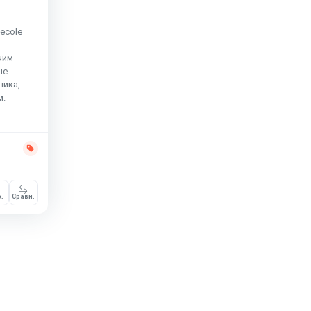
ecole
чим
не
ника,
м.
.
Сравн.