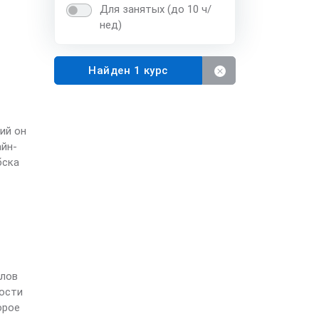
Для занятых (до 10 ч/
нед)
Найден 1 курс
ий он
айн-
бска
слов
ности
орое