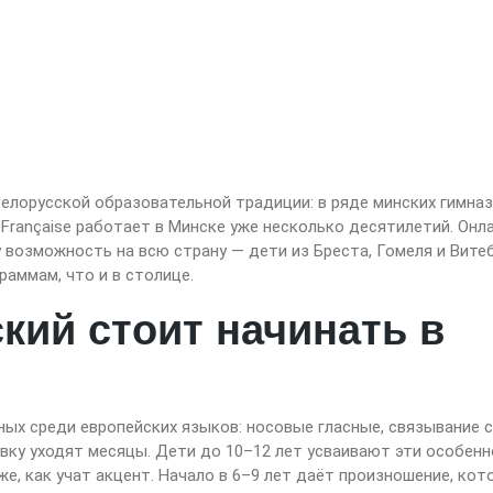
елорусской образовательной традиции: в ряде минских гимназ
 Française работает в Минске уже несколько десятилетий. Онл
 возможность на всю страну — дети из Бреста, Гомеля и Вите
аммам, что и в столице.
кий стоит начинать в
ых среди европейских языков: носовые гласные, связывание 
новку уходят месяцы. Дети до 10–12 лет усваивают эти особен
 же, как учат акцент. Начало в 6–9 лет даёт произношение, кот