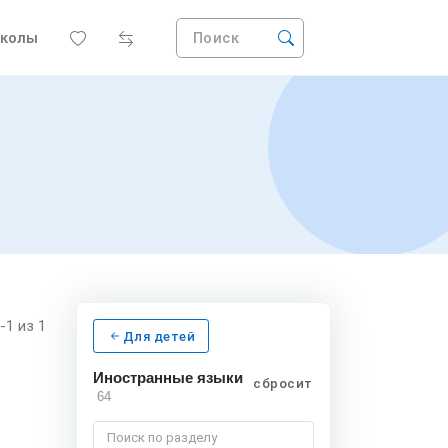
колы
Поиск
1-1
из 1
Для детей
Иностранные языки
сбросить
64