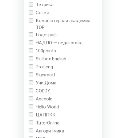
Тетрика
Сотка
Компьютерная академия
TOP
Годограф
НАДПО — педагогика
100points
Skillbox English
Profieng
Skysmart
Учи.Дома
CODDY
Anecole
Hello World
ЦАППКК
TutorOnline
Алгоритмика