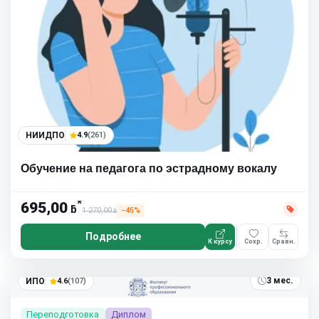
НИИДПО
4.9
(261)
Обучение на педагога по эстрадному вокалу
*
695,00
ƃ
1 270,00
−45%
ƃ
Подробнее
К курсу
Сохр.
Сравн.
3 мес.
ИПО
4.6
(107)
Переподготовка
Диплом