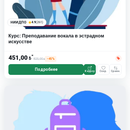
НИИДПО
4.9
(261)
Курс: Преподавание вокала в эстрадном
искусстве
*
451,00
ƃ
825,00
−45%
ƃ
Подробнее
К курсу
Сохр.
Сравн.