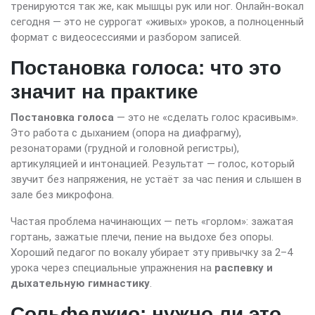
тренируются так же, как мышцы рук или ног. Онлайн-вокал
сегодня — это не суррогат «живых» уроков, а полноценный
формат с видеосессиями и разбором записей.
Постановка голоса: что это
значит на практике
Постановка голоса
— это не «сделать голос красивым».
Это работа с дыханием (опора на диафрагму),
резонаторами (грудной и головной регистры),
артикуляцией и интонацией. Результат — голос, который
звучит без напряжения, не устаёт за час пения и слышен в
зале без микрофона.
Частая проблема начинающих — петь «горлом»: зажатая
гортань, зажатые плечи, пение на выдохе без опоры.
Хороший педагог по вокалу убирает эту привычку за 2–4
урока через специальные упражнения на
распевку и
дыхательную гимнастику
.
Сольфеджио: нужно ли это