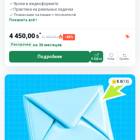
Уроки в видеоформате
Практика на реальных задачах
Домашние задания с проверкой
Показать всё
Сообщество студентов
10 часов в неделю
*
4 450,00
ƃ
11 900,00
−63%
ƃ
на 36 месяцев
Рассрочка
Подробнее
К курсу
Сохр.
Сравн.
5.0
(18)