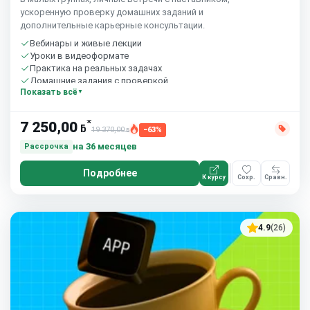
ускоренную проверку домашних заданий и
дополнительные карьерные консультации.
Вебинары и живые лекции
Уроки в видеоформате
Практика на реальных задачах
Домашние задания с проверкой
Показать всё
Сообщество студентов
10 часов в неделю
*
7 250,00
ƃ
19 370,00
−63%
ƃ
на 36 месяцев
Рассрочка
Подробнее
К курсу
Сохр.
Сравн.
4.9
(26)