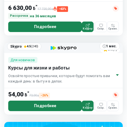
*
6 630,00
ƃ
17 720,00
−63%
ƃ
на 36 месяцев
Рассрочка
Подробнее
К курсу
Сохр.
Сравн.
1 мес.
Skypro
4.5
(240)
5.0
(7)
Для новичков
Курсы для жизни и работы
Освойте простые привычки, которые будут помогать вам
каждый день: в быту и в делах.
*
54,00
ƃ
73,00
−26%
ƃ
Подробнее
К курсу
Сохр.
Сравн.