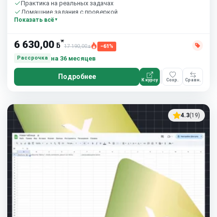
Практика на реальных задачах
Домашние задания с проверкой
Показать всё
Сообщество студентов
10 часов в неделю
*
6 630,00
ƃ
17 190,00
−61%
ƃ
на 36 месяцев
Рассрочка
Подробнее
К курсу
Сохр.
Сравн.
4.3
(19)