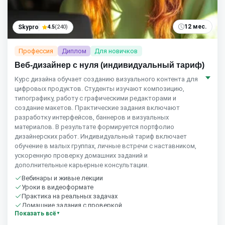
12 мес.
Skypro
4.5
(240)
Профессия
Диплом
Для новичков
Веб-дизайнер с нуля (индивидуальный тариф)
Курс дизайна обучает созданию визуального контента для
цифровых продуктов. Студенты изучают композицию,
типографику, работу с графическими редакторами и
создание макетов. Практические задания включают
разработку интерфейсов, баннеров и визуальных
материалов. В результате формируется портфолио
дизайнерских работ. Индивидуальный тариф включает
обучение в малых группах, личные встречи с наставником,
ускоренную проверку домашних заданий и
дополнительные карьерные консультации.
Вебинары и живые лекции
Уроки в видеоформате
Практика на реальных задачах
Домашние задания с проверкой
Показать всё
Сообщество студентов
10 часов в неделю