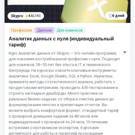
6 дней
Skypro
4.5
(240)
Профессия
Диплом
Для новичков
Аналитик данных с нуля (индивидуальный
тариф)
Курс Аналитик данных от Skypro — это онлайн-программа
для освоения востребованной профессии с нуля. Подходит
для новичков 18–55 лет без опыта в IT и технического
бэкграунда. На курсе вы освоите ключевые инструменты
аналитика: Excel, Google Sheets, SQL и Python. Научитесь
применять методы статистического анализа, работать с
продуктовыми метриками, проводить A/B-тестирование и
строить наглядные дашборды. Много практики на
реальных бизнес-задачах: от сбора и очистки данных до
формулирования гипотез и презентации отчетов. Вы
можете выбрать комфортный формат: стандартный тариф
с проверкой домашних заданий за 48 часов или
индивидуальный с проверкой за 24 часа, 10 личными
встречами с наставником-экспертом, 4 уроками
английского для работы и гарантией прохождения