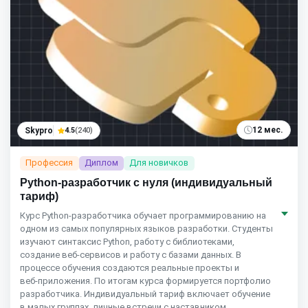
12 мес.
Skypro
4.5
(240)
Профессия
Диплом
Для новичков
Python-разработчик с нуля (индивидуальный
тариф)
Курс Python‑разработчика обучает программированию на
одном из самых популярных языков разработки. Студенты
изучают синтаксис Python, работу с библиотеками,
создание веб‑сервисов и работу с базами данных. В
процессе обучения создаются реальные проекты и
веб‑приложения. По итогам курса формируется портфолио
разработчика. Индивидуальный тариф включает обучение
в малых группах, личные встречи с наставником,