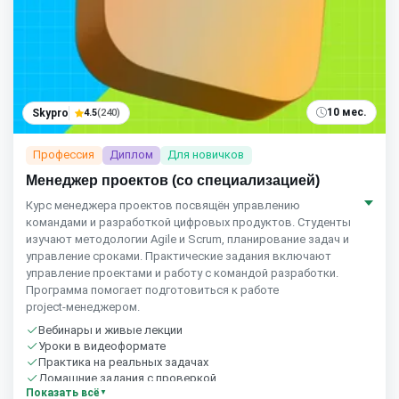
10 мес.
Skypro
4.5
(240)
Профессия
Диплом
Для новичков
Менеджер проектов (со специализацией)
Курс менеджера проектов посвящён управлению
командами и разработкой цифровых продуктов. Студенты
изучают методологии Agile и Scrum, планирование задач и
управление сроками. Практические задания включают
управление проектами и работу с командой разработки.
Программа помогает подготовиться к работе
project‑менеджером.
Вебинары и живые лекции
Уроки в видеоформате
Практика на реальных задачах
Домашние задания с проверкой
Показать всё
Сообщество студентов