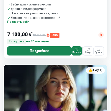
Вебинары и живые лекции
Уроки в видеоформате
Практика на реальных задачах
Домашние задания с проверкой
Показать всё
Сообщество студентов
10 часов в неделю
*
7 100,00
ƃ
18 980,00
−63%
ƃ
на 36 месяцев
Рассрочка
Подробнее
К курсу
Сохр.
Сравн.
4.6
(11)