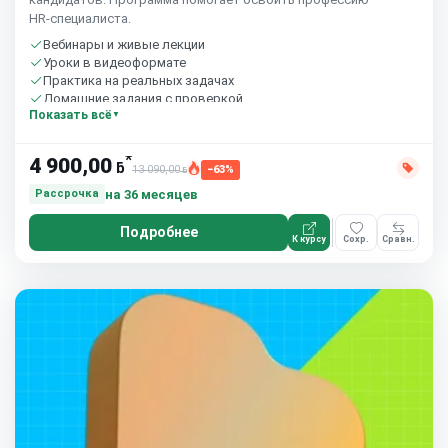
HR‑специалиста.
Вебинары и живые лекции
Уроки в видеоформате
Практика на реальных задачах
Домашние задания с проверкой
Показать всё
Сообщество студентов
10 часов в неделю
*
4 900,00
ƃ
13 090,00
−63%
ƃ
на 36 месяцев
Рассрочка
Подробнее
К курсу
Сохр.
Сравн.