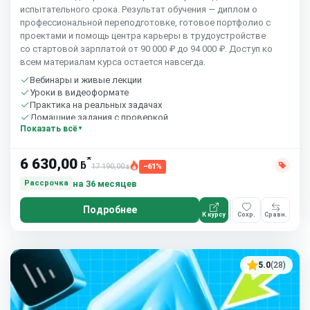
испытательного срока. Результат обучения — диплом о
профессиональной переподготовке, готовое портфолио с
проектами и помощь центра карьеры в трудоустройстве
со стартовой зарплатой от 90 000 ₽ до 94 000 ₽. Доступ ко
всем материалам курса остается навсегда.
Вебинары и живые лекции
Уроки в видеоформате
Практика на реальных задачах
Домашние задания с проверкой
Показать всё
Сообщество студентов
10 часов в неделю
*
6 630,00
ƃ
17 190,00
−61%
ƃ
на 36 месяцев
Рассрочка
Подробнее
К курсу
Сохр.
Сравн.
5.0
(28)