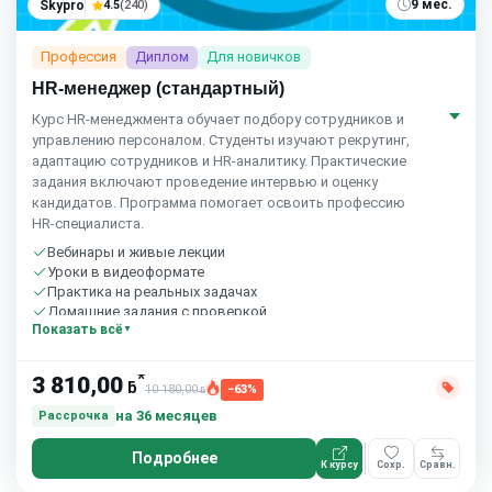
9 мес.
Skypro
4.5
(240)
Профессия
Диплом
Для новичков
HR-менеджер (стандартный)
Курс HR‑менеджмента обучает подбору сотрудников и
управлению персоналом. Студенты изучают рекрутинг,
адаптацию сотрудников и HR‑аналитику. Практические
задания включают проведение интервью и оценку
кандидатов. Программа помогает освоить профессию
HR‑специалиста.
Вебинары и живые лекции
Уроки в видеоформате
Практика на реальных задачах
Домашние задания с проверкой
Показать всё
Сообщество студентов
10 часов в неделю
*
3 810,00
ƃ
10 180,00
−63%
ƃ
на 36 месяцев
Рассрочка
Подробнее
К курсу
Сохр.
Сравн.