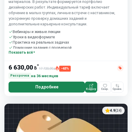
материалов. В результате формируется портфолио
дизайнерских работ. Индивидуальный тариф включает
обучение в малых группах, личные встречи с наставником,
ускоренную проверку домашних заданий и
дополнительные карьерные консультации.
Вебинары и живые лекции
Уроки в видеоформате
Практика на реальных задачах
Домашние задания с проверкой
Показать всё
Сообщество студентов
10 часов в неделю
*
6 630,00
ƃ
17 720,00
−63%
ƃ
на 36 месяцев
Рассрочка
Подробнее
К курсу
Сохр.
Сравн.
4.9
(24)