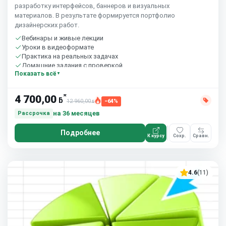
разработку интерфейсов, баннеров и визуальных
материалов. В результате формируется портфолио
дизайнерских работ.
Вебинары и живые лекции
Уроки в видеоформате
Практика на реальных задачах
Домашние задания с проверкой
Показать всё
Сообщество студентов
10 часов в неделю
*
4 700,00
ƃ
12 960,00
−64%
ƃ
на 36 месяцев
Рассрочка
Подробнее
К курсу
Сохр.
Сравн.
4.6
(11)