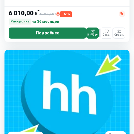
10 часов в неделю
*
6 010,00
ƃ
16 070,00
−63%
ƃ
на 36 месяцев
Рассрочка
Подробнее
К курсу
Сохр.
Сравн.