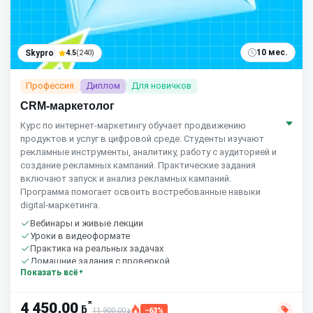
10 мес.
Skypro
4.5
(240)
Профессия
Диплом
Для новичков
CRM-маркетолог
Курс по интернет‑маркетингу обучает продвижению
продуктов и услуг в цифровой среде. Студенты изучают
рекламные инструменты, аналитику, работу с аудиторией и
создание рекламных кампаний. Практические задания
включают запуск и анализ рекламных кампаний.
Программа помогает освоить востребованные навыки
digital‑маркетинга.
Вебинары и живые лекции
Уроки в видеоформате
Практика на реальных задачах
Домашние задания с проверкой
Показать всё
Сообщество студентов
10 часов в неделю
*
4 450,00
ƃ
11 900,00
−63%
ƃ