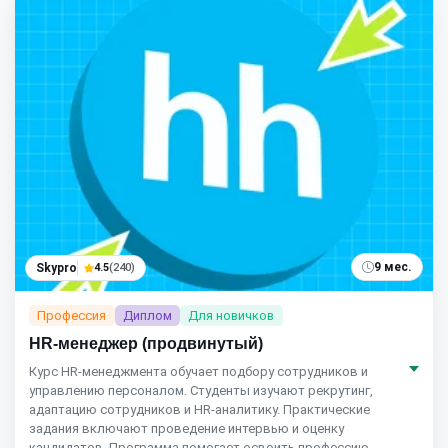
9 мес.
Skypro
4.5
(240)
Профессия
Диплом
Для новичков
HR-менеджер (продвинутый)
Курс HR‑менеджмента обучает подбору сотрудников и
управлению персоналом. Студенты изучают рекрутинг,
адаптацию сотрудников и HR‑аналитику. Практические
задания включают проведение интервью и оценку
кандидатов. Программа помогает освоить профессию