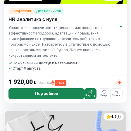
Профессия
Для новичков
HR-аналитика с нуля
Узнаете, как рассчитывать финансовые показатели
эффективности подбора, адаптации и повышения
квалификации сотрудников. Научитесь работать с
программой Excel. Разберётесь в статистике с помощью
языка программирования Python, бизнес-анализе и
искусственном интеллекте.
Пожизненный доступ к материалам
Старт 9 августа
1 920,00
ƃ
4 830,00
−60%
ƃ
Подробнее
К курсу
Сохр.
Сравн.
4.5
(8)