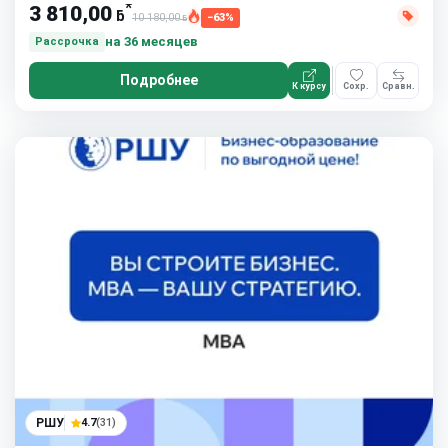
*
3 810,00
ƃ
10 180,00
−63%
ƃ
на 36 месяцев
Рассрочка
Подробнее
К курсу
Сохр.
Сравн.
РШУ
4.7
(31)