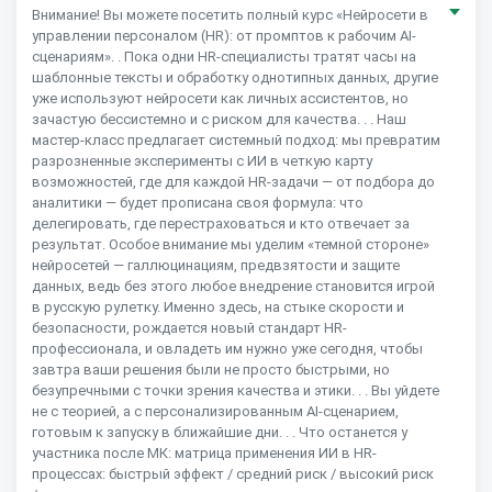
Внимание! Вы можете посетить полный курс «Нейросети в
управлении персоналом (HR): от промптов к рабочим AI-
сценариям». . Пока одни HR-специалисты тратят часы на
шаблонные тексты и обработку однотипных данных, другие
уже используют нейросети как личных ассистентов, но
зачастую бессистемно и с риском для качества. . . Наш
мастер-класс предлагает системный подход: мы превратим
разрозненные эксперименты с ИИ в четкую карту
возможностей, где для каждой HR-задачи — от подбора до
аналитики — будет прописана своя формула: что
делегировать, где перестраховаться и кто отвечает за
результат. Особое внимание мы уделим «темной стороне»
нейросетей — галлюцинациям, предвзятости и защите
данных, ведь без этого любое внедрение становится игрой
в русскую рулетку. Именно здесь, на стыке скорости и
безопасности, рождается новый стандарт HR-
профессионала, и овладеть им нужно уже сегодня, чтобы
завтра ваши решения были не просто быстрыми, но
безупречными с точки зрения качества и этики. . . Вы уйдете
не с теорией, а с персонализированным AI-сценарием,
готовым к запуску в ближайшие дни. . . Что останется у
участника после МК: матрица применения ИИ в HR-
процессах: быстрый эффект / средний риск / высокий риск