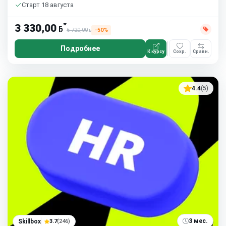
Старт 18 августа
*
3 330,00
ƃ
6 720,00
−50%
ƃ
Подробнее
К курсу
Сохр.
Сравн.
4.4
(5)
3 мес.
Skillbox
3.7
(246)