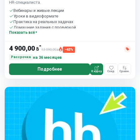
HR‑специалиста.
Вебинары и живые лекции
Уроки в видеоформате
Практика на реальных задачах
Домашние задания с проверкой
Показать всё
Сообщество студентов
10 часов в неделю
*
4 900,00
ƃ
13 090,00
−63%
ƃ
на 36 месяцев
Рассрочка
Подробнее
К курсу
Сохр.
Сравн.