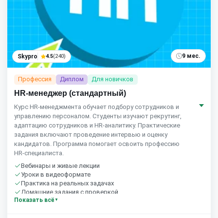
9 мес.
Skypro
4.5
(240)
Профессия
Диплом
Для новичков
HR-менеджер (стандартный)
Курс HR‑менеджмента обучает подбору сотрудников и
управлению персоналом. Студенты изучают рекрутинг,
адаптацию сотрудников и HR‑аналитику. Практические
задания включают проведение интервью и оценку
кандидатов. Программа помогает освоить профессию
HR‑специалиста.
Вебинары и живые лекции
Уроки в видеоформате
Практика на реальных задачах
Домашние задания с проверкой
Показать всё
Сообщество студентов
10 часов в неделю