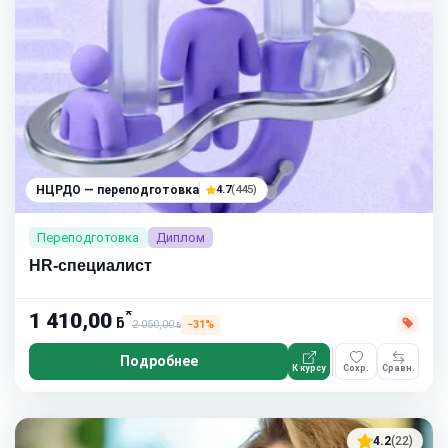
НЦРДО — переподготовка
4.7
(445)
Переподготовка
Диплом
HR-специалист
*
1 410,00
ƃ
2 050,00
−31%
ƃ
Подробнее
К курсу
Сохр.
Сравн.
4.2
(22)