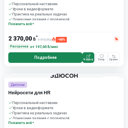
Персональный наставник
Уроки в видеоформате
Практика на реальных задачах
Домашние задания с проверкой
Показать всё
Бесплатный пробный урок
*
2 370,00
ƃ
5 910,00
−60%
ƃ
от
197,00 ƃ/мес
Рассрочка
Подробнее
К курсу
Сохр.
Сравн.
2 мес.
Eduson Academy
4.5
(164)
5.0
(4)
Диплом
Нейросети для HR
Персональный наставник
Уроки в видеоформате
Практика на реальных задачах
Домашние задания с проверкой
Показать всё
Бесплатный пробный урок