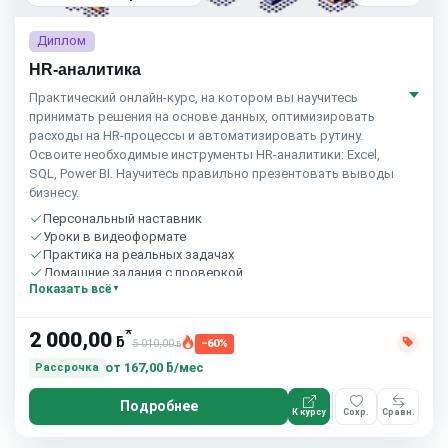
Диплом
HR-аналитика
Практический онлайн-курс, на котором вы научитесь
принимать решения на основе данных, оптимизировать
расходы на HR-процессы и автоматизировать рутину.
Освоите необходимые инструменты HR-аналитики: Excel,
SQL, Power BI. Научитесь правильно презентовать выводы
бизнесу.
Персональный наставник
Уроки в видеоформате
Практика на реальных задачах
Домашние задания с проверкой
Показать всё
Бесплатный пробный урок
*
2 000,00
ƃ
5 010,00
−60%
ƃ
от
167,00 ƃ/мес
Рассрочка
Подробнее
К курсу
Сохр.
Сравн.