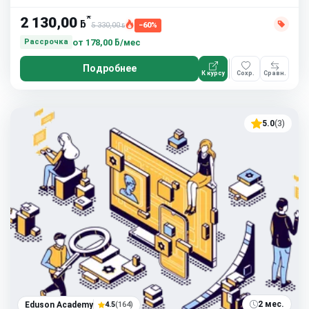
*
2 130,00
ƃ
5 330,00
−60%
ƃ
от
178,00 ƃ/мес
Рассрочка
Подробнее
К курсу
Сохр.
Сравн.
5.0
(3)
2 мес.
Eduson Academy
4.5
(164)