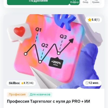
Подробнее
К курсу
Сохр.
Сравн.
5.0
(1)
12 мес.
Skillbox
3.7
(246)
Профессия
Для новичков
Профессия Таргетолог с нуля до PRO + ИИ