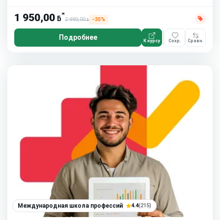
*
1 950,00
ƃ
2 990,00
−35%
ƃ
Подробнее
К курсу
Сохр.
Сравн.
Международная школа профессий
4.4
(215)