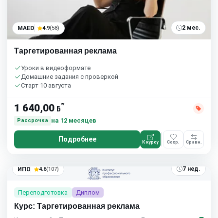
2 мес.
MAED
4.9
(58)
Таргетированная реклама
Уроки в видеоформате
Домашние задания с проверкой
Старт 10 августа
*
1 640,00
ƃ
на 12 месяцев
Рассрочка
Подробнее
К курсу
Сохр.
Сравн.
7 нед.
ИПО
4.6
(107)
Переподготовка
Диплом
Курс: Таргетированная реклама