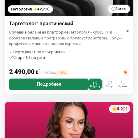
3 мес.
Нетология
4.2
(291)
Таргетолог: практический
Обучение онлайн на платформе Нетология - курсы IT и
образовательные программы с трудоустройством. Получи
профессию с нашими онлайн курсами!
Сертификат по завершении
Старт 10 августа
*
2 490,00
ƃ
4 610,00
−46%
ƃ
Подробнее
К курсу
Сохр.
Сравн.
5.0
(1)