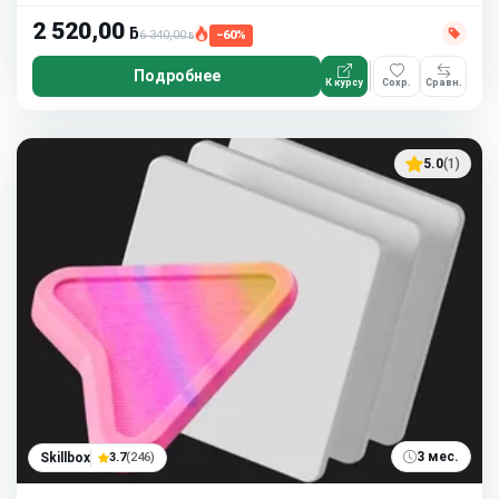
2 520,00
ƃ
6 340,00
−60%
ƃ
Подробнее
К курсу
Сохр.
Сравн.
5.0
(1)
3 мес.
Skillbox
3.7
(246)