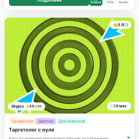
Подробнее
К курсу
Сохр.
Сравн.
5.0
(1)
10 мес.
Skypro
4.5
(240)
Профессия
Диплом
Для новичков
Таргетолог с нуля
Курс по интернет‑маркетингу обучает продвижению