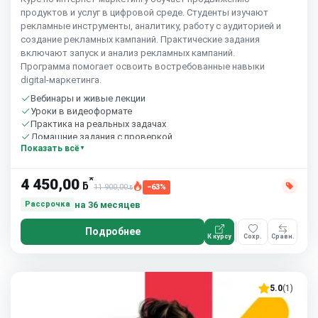
продуктов и услуг в цифровой среде. Студенты изучают
рекламные инструменты, аналитику, работу с аудиторией и
создание рекламных кампаний. Практические задания
включают запуск и анализ рекламных кампаний.
Программа помогает освоить востребованные навыки
digital‑маркетинга.
Вебинары и живые лекции
Уроки в видеоформате
Практика на реальных задачах
Домашние задания с проверкой
Показать всё
Сообщество студентов
10 часов в неделю
*
4 450,00
ƃ
11 900,00
−63%
ƃ
на 36 месяцев
Рассрочка
Подробнее
К курсу
Сохр.
Сравн.
5.0
(1)