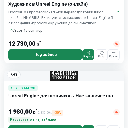
Художник в Unreal Engine (онлайн)
Программа профессиональной переподготовки Школы
дизайна НИУ ВШЭ. Вы изучите возможности Unreal Engine 5:
от создания игрового окружения до синематиков.
Старт 15 сентября
*
12 730,00
ƃ
Подробнее
К курсу
Сохр.
Сравн.
KHS
Для новичков
Unreal Engine для новичков - Наставничество
*
1 980,00
ƃ
2 830,00
−30%
ƃ
от
81,00 ƃ/мес
Рассрочка