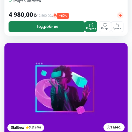
Старт 9 августа
4 980,00
ƃ
12 500,00
−60%
ƃ
Подробнее
К курсу
Сохр.
Сравн.
1 мес.
Skillbox
3.7
(246)