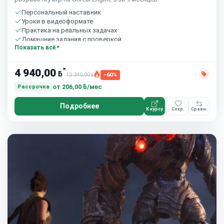
Персональный наставник
Уроки в видеоформате
Практика на реальных задачах
Домашние задания с проверкой
Показать всё
Бесплатный пробный урок
*
4 940,00
ƃ
12 340,00
−60%
ƃ
от
206,00 ƃ/мес
Рассрочка
Подробнее
К курсу
Сохр.
Сравн.