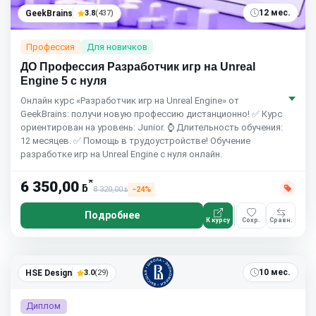
12 мес.
GeekBrains
3.8
(437)
Профессия
Для новичков
ДО Профессия Разработчик игр на Unreal
Engine 5 с нуля
Онлайн курс «Разработчик игр на Unreal Engine» от
GeekBrains: получи новую профессию дистанционно! ✅ Курс
ориентирован на уровень: Junior. ⌚ Длительность обучения:
12 месяцев. ✅ Помощь в трудоустройстве! Обучение
разработке игр на Unreal Engine с нуля онлайн.
*
6 350,00
ƃ
8 320,00
−24%
ƃ
Подробнее
К курсу
Сохр.
Сравн.
10 мес.
HSE Design
3.0
(29)
Диплом