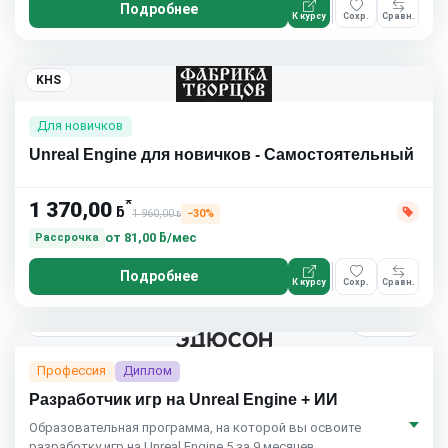
Подробнее
К курсу
Сохр.
Сравн.
KHS
Для новичков
Unreal Engine для новичков - Самостоятельный
*
1 370,00
ƃ
1 960,00
−30%
ƃ
от
81,00 ƃ/мес
Рассрочка
Подробнее
К курсу
Сохр.
Сравн.
9 мес.
Eduson Academy
4.5
(164)
Профессия
Диплом
Разработчик игр на Unreal Engine + ИИ
Образовательная программа, на которой вы освоите
разработку игр на Unreal Engine 5 за 9 месяцев.