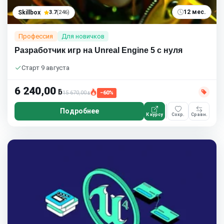
12 мес.
Skillbox
3.7
(246)
Профессия
Для новичков
Разработчик игр на Unreal Engine 5 с нуля
Старт 9 августа
6 240,00
ƃ
15 670,00
−60%
ƃ
Подробнее
К курсу
Сохр.
Сравн.