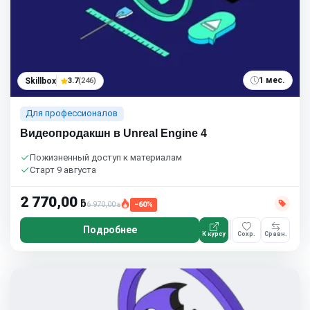
1 мес.
Skillbox
3.7
(246)
Для профессионалов
Видеопродакшн в Unreal Engine 4
Пожизненный доступ к материалам
Старт 9 августа
2 770,00
ƃ
6 970,00
−60%
ƃ
Подробнее
К курсу
Сохр.
Сравн.