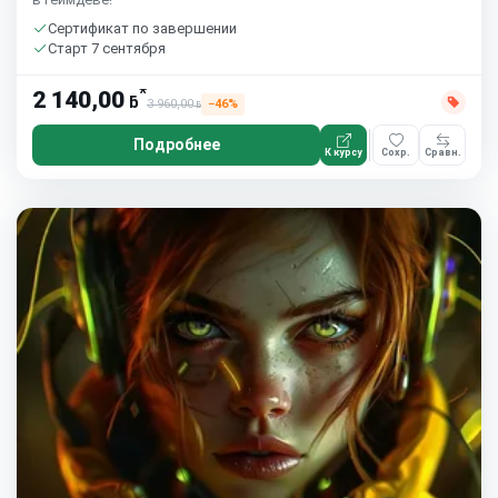
Сертификат по завершении
Старт 7 сентября
*
2 140,00
ƃ
3 960,00
−46%
ƃ
Подробнее
К курсу
Сохр.
Сравн.