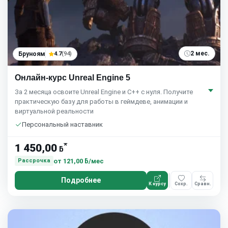
2 мес.
Бруноям
4.7
(94)
Онлайн-курс Unreal Engine 5
За 2 месяца освоите Unreal Engine и C++ с нуля. Получите
практическую базу для работы в геймдеве, анимации и
виртуальной реальности
Персональный наставник
*
1 450,00
ƃ
от
121,00 ƃ/мес
Рассрочка
Подробнее
К курсу
Сохр.
Сравн.