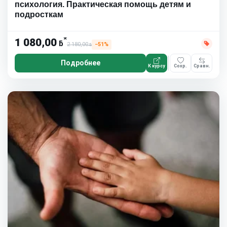
психология. Практическая помощь детям и
подросткам
*
1 080,00
ƃ
2 180,00
−51%
ƃ
Подробнее
К курсу
Сохр.
Сравн.