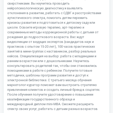
сверстниками. Вы научитесь проводить
нейропсихологическую диагностику и выявлять
отклонения в развитии, работать с СДВГ и расстройствами
аутистического спектра, помогать детям пережить
кризисы развития и подготовиться к детскому саду или
школе. Освоите игровую терапию, арт-терапию и
современные методы коррекционной работы с детьми от
рождения до подросткового возраста. Вас ждут
видеолекции от ведущих экспертов (кандидатов наук и
практиков с опытом 15-20 лет), 100 часов практических
занятий в мини-группах с наставником, разбор реальных
кейсов. Специализация на выбор: работа с младенцами и
ранним возрастом или с дошкольниками. Научитесь
консультировать родителей так, чтобы они становились
помощниками в работе с ребенком. Получите готовые
методички, шаблоны программ развития и доступ к
электронной библиотеке. С третьего месяца обучения
маркетолог-куратор поможет вам выстроить стратегию
привлечения клиентов и создать личный бренд в соцсетях.
После обучения получите удостоверение о повышении
квалификации государственного образца и
международный диплом mini-MBA. Сможете расширить
спектр своих услуг, работать с детьми разных возрастов