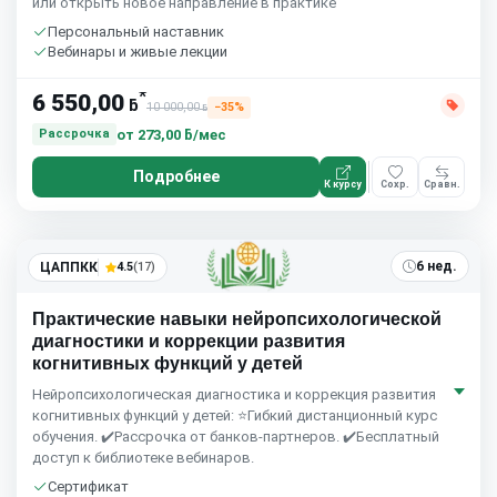
или открыть новое направление в практике
Персональный наставник
Вебинары и живые лекции
*
6 550,00
ƃ
10 000,00
−35%
ƃ
от
273,00 ƃ/мес
Рассрочка
Подробнее
К курсу
Сохр.
Сравн.
6 нед.
ЦАППКК
4.5
(17)
Практические навыки нейропсихологической
диагностики и коррекции развития
когнитивных функций у детей
Нейропсихологическая диагностика и коррекция развития
когнитивных функций у детей: ⭐Гибкий дистанционный курс
обучения. ✔️Рассрочка от банков-партнеров. ✔️Бесплатный
доступ к библиотеке вебинаров.
Сертификат