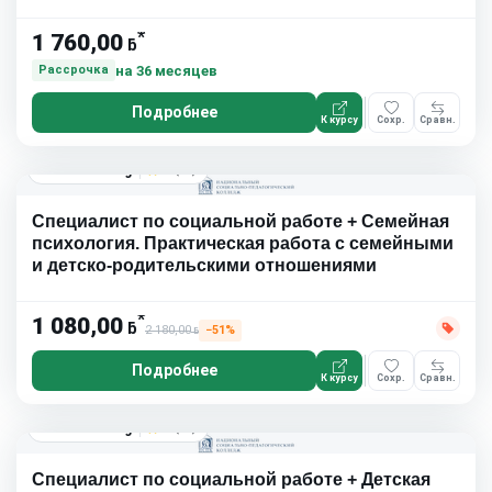
*
1 760,00
ƃ
на 36 месяцев
Рассрочка
Подробнее
К курсу
Сохр.
Сравн.
Distant College
4.9
(19)
Специалист по социальной работе + Семейная
психология. Практическая работа с семейными
и детско-родительскими отношениями
*
1 080,00
ƃ
2 180,00
−51%
ƃ
Подробнее
К курсу
Сохр.
Сравн.
Distant College
4.9
(19)
Специалист по социальной работе + Детская