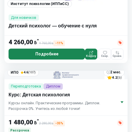
Институт психологии (ИППиСС)
Для новичков
Детский психолог — обучение с нуля
*
4 260,00
ƃ
4 760,00
−11%
ƃ
Подробнее
К курсу
Сохр.
Сравн.
2 мес.
ИПО
4.6
(107)
4.2
(5)
Переподготовка
Диплом
Курс: Детская психология
Курсы онлайн. Практические программы. Диплом.
Рассрочка 0%. Учитесь из любой точки!
*
1 480,00
ƃ
2 280,00
−35%
ƃ
Рассрочка