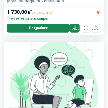
разрешающий практику. Рассрочка 0%
*
1 730,00
ƃ
2 510,00
−31%
ƃ
на 36 месяцев
Рассрочка
Подробнее
К курсу
Сохр.
Сравн.