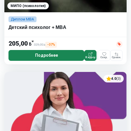
МИПО (психология)
Диплом MBA
Детский психолог + MBA
*
205,00
ƃ
329,00
−37%
ƃ
Подробнее
К курсу
Сохр.
Сравн.
4.0
(3)