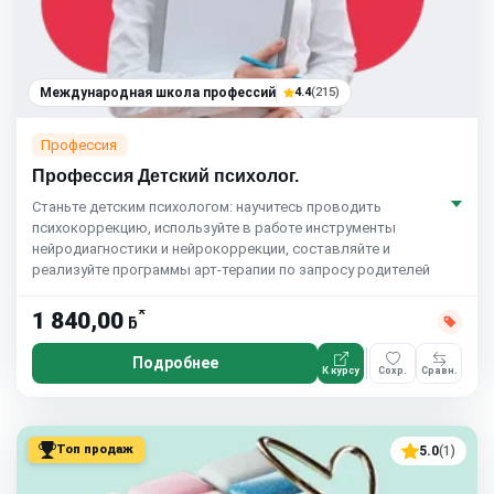
Международная школа профессий
4.4
(215)
Профессия
Профессия Детский психолог.
Станьте детским психологом: научитесь проводить
психокоррекцию, используйте в работе инструменты
нейродиагностики и нейрокоррекции, составляйте и
реализуйте программы арт-терапии по запросу родителей
*
1 840,00
ƃ
Подробнее
К курсу
Сохр.
Сравн.
Топ продаж
5.0
(1)