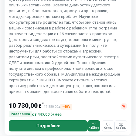
опытных наставников. Освоите диагностику детского
развития, нейропсихологию, игровую и арт-терапию,
методы коррекции детских проблем. Научитесь
консультировать родителей так, чтобы они становились
вашими союзниками в работе с ребенком. rnrnПрограмма
включает видеолекции от 16 специалистов-практиков
(докторов и кандидатов наук), воркшопы в мини-группах,
разбор реальных кейсов и супервизии. Вы получите
инструменты для работы со страхами, агрессией,
развитием речи, расстройствами аутистического спектра,
СДВГ и психосоматикой у детей. rnrnПосле обучения
получите диплом о профессиональной переподготовке
государственного образца, MBA-диплом и международные
сертификаты IPHM и CPD. Сможете открыть частную
практику, работать в детских центрах, садах, школах или
применять знания для воспитания собственных детей.
*
10 730,00
ƃ
17 880,00
−40%
ƃ
от
447,00 ƃ/мес
Рассрочка
Подробнее
К курсу
Сохр.
Сравн.