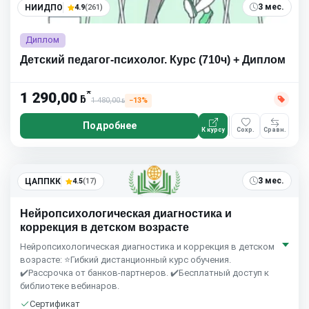
3 мес.
НИИДПО
4.9
(261)
Диплом
Детский педагог-психолог. Курс (710ч) + Диплом
*
1 290,00
ƃ
1 480,00
−13%
ƃ
Подробнее
К курсу
Сохр.
Сравн.
3 мес.
ЦАППКК
4.5
(17)
Нейропсихологическая диагностика и
коррекция в детском возрасте
Нейропсихологическая диагностика и коррекция в детском
возрасте: ⭐Гибкий дистанционный курс обучения.
✔️Рассрочка от банков-партнеров. ✔️Бесплатный доступ к
библиотеке вебинаров.
Сертификат