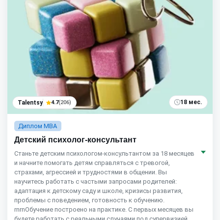
18 мес.
Talentsy
4.7
(206)
Диплом MBA
Детский психолог-консультант
Станьте детским психологом-консультантом за 18 месяцев
и начните помогать детям справляться с тревогой,
страхами, агрессией и трудностями в общении. Вы
научитесь работать с частыми запросами родителей:
адаптация к детскому саду и школе, кризисы развития,
проблемы с поведением, готовность к обучению.
rnrnОбучение построено на практике. С первых месяцев вы
будете работать с реальными случаями под супервизией