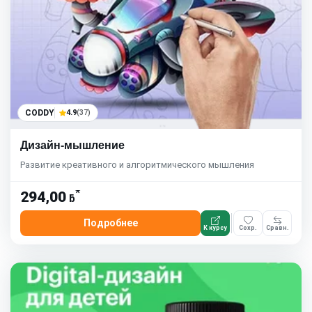
CODDY
4.9
(37)
Дизайн-мышление
Развитие креативного и алгоритмического мышления
*
294,00
ƃ
Подробнее
К курсу
Сохр.
Сравн.