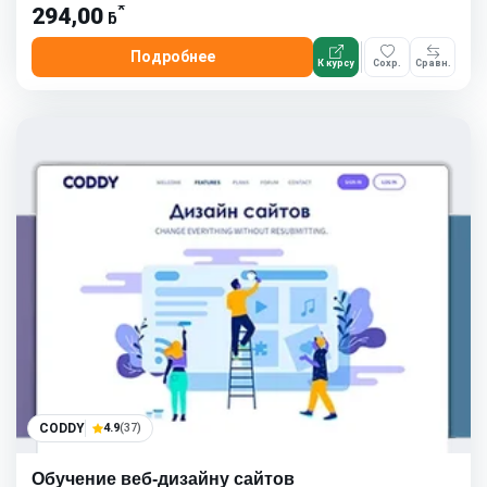
*
294,00
ƃ
Подробнее
К курсу
Сохр.
Сравн.
CODDY
4.9
(37)
Обучение веб-дизайну сайтов