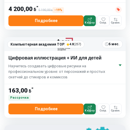
*
4 200,00
ƃ
5 190,00
−19%
ƃ
Подробнее
К курсу
Сохр.
Сравн.
6 мес.
Компьютерная академия TOP
4.8
(257)
Цифровая иллюстрация + ИИ для детей
Научитесь создавать цифровые рисунки на
профессиональном уровне: от персонажей и простых
скетчей до стикеров и комиксов
*
163,00
ƃ
Рассрочка
Подробнее
К курсу
Сохр.
Сравн.