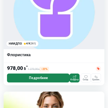
НИИДПО
4.9
(261)
Флористика
*
978,00
ƃ
1 270,00
−23%
ƃ
Подробнее
К курсу
Сохр.
Сравн.