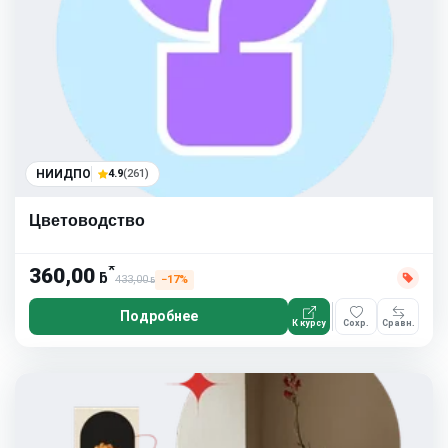
НИИДПО
4.9
(261)
Цветоводство
*
360,00
ƃ
433,00
−17%
ƃ
Подробнее
К курсу
Сохр.
Сравн.