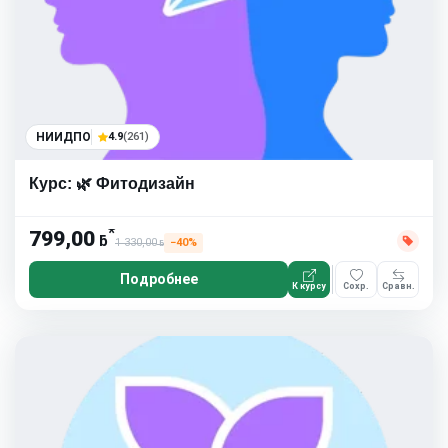
НИИДПО
4.9
(261)
Курс: 🌿 Фитодизайн
*
799,00
ƃ
1 330,00
−40%
ƃ
Подробнее
К курсу
Сохр.
Сравн.