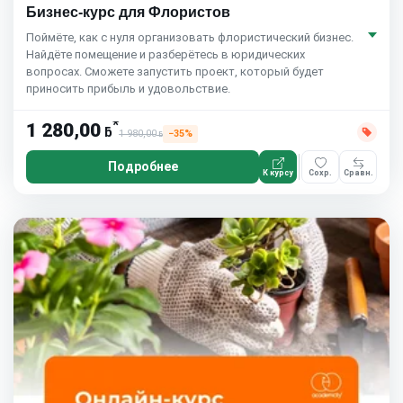
Бизнес-курс для Флористов
Поймёте, как с нуля организовать флористический бизнес.
Найдёте помещение и разберётесь в юридических
вопросах. Сможете запустить проект, который будет
приносить прибыль и удовольствие.
*
1 280,00
ƃ
1 980,00
−35%
ƃ
Подробнее
К курсу
Сохр.
Сравн.