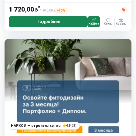
*
1 720,00
ƃ
1 910,00
−10%
ƃ
Подробнее
К курсу
Сохр.
Сравн.
НАРХСИ — строительство
4.8
(21)