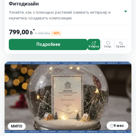
Фитодизайн
Узнайте, как с помощью растений оживить интерьер и
научитесь создавать композиции
*
799,00
ƃ
1 330,00
−40%
ƃ
Подробнее
К курсу
Сохр.
Сравн.
9 мес.
МИПО