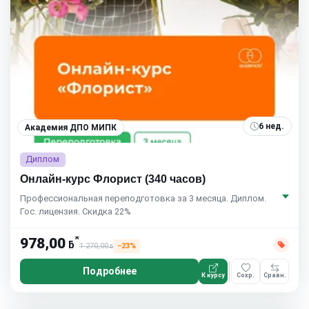
6 нед.
Академия ДПО МИПК
Диплом
Онлайн-курс Флорист (340 часов)
Профессиональная переподготовка за 3 месяца. Диплом.
Гос. лицензия. Скидка 22%
*
978,00
ƃ
1 270,00
−23%
ƃ
Подробнее
К курсу
Сохр.
Сравн.