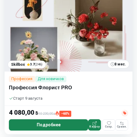
8 мес.
Skillbox
3.7
(246)
Профессия
Для новичков
Профессия Флорист PRO
Старт 9 августа
4 080,00
ƃ
10 230,00
−60%
ƃ
Подробнее
К курсу
Сохр.
Сравн.