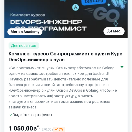
4 мес.
Merion Academy
Для новичков
Комплект курсов Go-программист с нуля и Курс
DevOps-инженер с нуля
«Go-программист с нуля»: Стань разработчиком на Golang -
одном из самых востребованных языков для backend!
Научись разрабатывать действительно полезные для
бизнеса решения и освой востребованную профессию.
«DevOps-инженер с нуля»: Освой DevOps и Golang, чтобы не
просто настраивать инфраструктуру, а писать
инструменты, сервисы и автоматизацию под реальные
задачи бизнеса.
Выдаётся сертификат
*
1 050,00
ƃ
1 270,00
−17%
ƃ