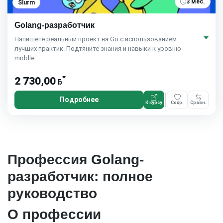
3 мес.
Slurm
Golang-разработчик
Напишете реальный проект на Go с использованием
лучших практик. Подтяните знания и навыки к уровню
middle.
*
2 730,00
ƃ
Подробнее
К курсу
Сохр.
Сравн.
Профессия Golang-
разработчик: полное
руководство
О профессии