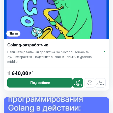
Slurm
Golang-разработчик
Напишете реальный проект на Go с использованием
лучших практик. Подтяните знания и навыки к уровню
middle.
*
1 640,00
ƃ
Подробнее
К курсу
Сохр.
Сравн.