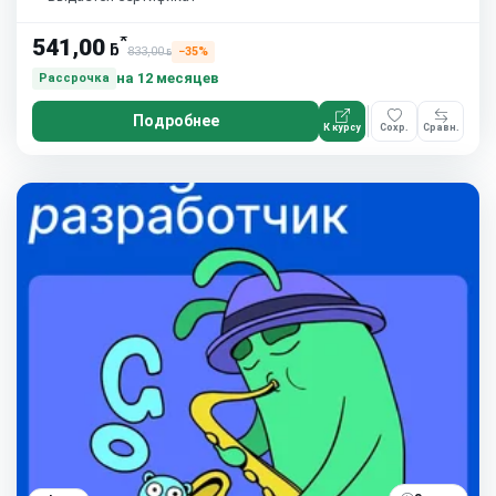
*
541,00
ƃ
833,00
−35%
ƃ
на 12 месяцев
Рассрочка
Подробнее
К курсу
Сохр.
Сравн.