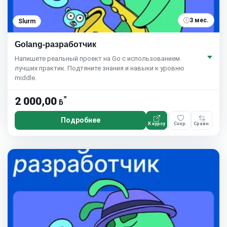
3 мес.
Slurm
Golang-разработчик
Напишете реальный проект на Go с использованием
лучших практик. Подтяните знания и навыки к уровню
middle.
*
2 000,00
ƃ
Подробнее
К курсу
Сохр.
Сравн.