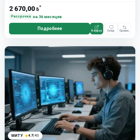
*
2 670,00
ƃ
на 36 месяцев
Рассрочка
Подробнее
К курсу
Сохр.
Сравн.
МИТУ
4.7
(40)