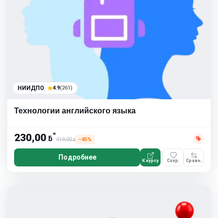
НИИДПО
4.9
(261)
Технологии английского языка
*
230,00
ƃ
419,00
−45%
ƃ
Подробнее
К курсу
Сохр.
Сравн.