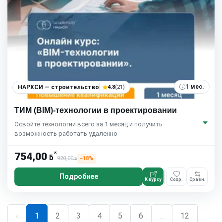
1 мес.
НАРХСИ — строительство
4.8
(21)
ТИМ (BIM)-технологии в проектировании
Освойте технологии всего за 1 месяц и получить
возможность работать удаленно
*
754,00
ƃ
920,00
−18%
ƃ
Подробнее
К курсу
Сохр.
Сравн.
‹
1
2
3
4
5
6
...
12