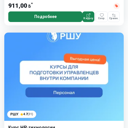
*
911,00
ƃ
Подробнее
К курсу
Сохр.
Сравн.
РШУ
4.7
(31)
Курс HR-технологии.