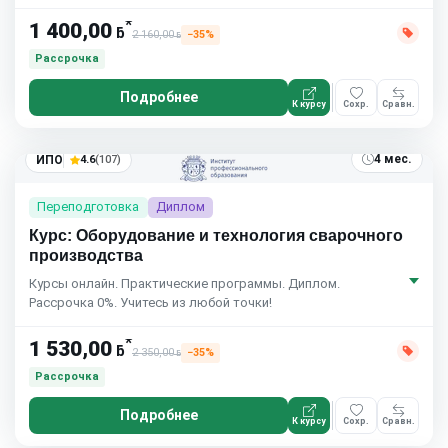
*
1 400,00
ƃ
2 160,00
−35%
ƃ
Рассрочка
Подробнее
К курсу
Сохр.
Сравн.
4 мес.
ИПО
4.6
(107)
Переподготовка
Диплом
Курс: Оборудование и технология сварочного
производства
Курсы онлайн. Практические программы. Диплом.
Рассрочка 0%. Учитесь из любой точки!
*
1 530,00
ƃ
2 350,00
−35%
ƃ
Рассрочка
Подробнее
К курсу
Сохр.
Сравн.