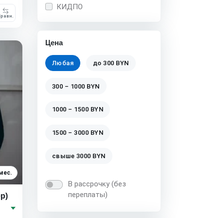
КИДПО
равн.
Цена
Любая
до 300 BYN
300 – 1000 BYN
1000 – 1500 BYN
1500 – 3000 BYN
свыше 3000 BYN
мес.
В рассрочку (без
переплаты)
р)