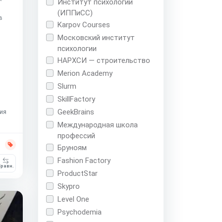
Институт психологии
(ИППиСС)
в
Karpov Courses
Московский институт
психологии
НАРХСИ — строительство
Merion Academy
Slurm
SkillFactory
GeekBrains
ия
Международная школа
профессий
Бруноям
Fashion Factory
равн.
ProductStar
Skypro
Level One
Psychodemia