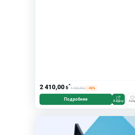
*
2 410,00
ƃ
4 460,00
−46%
ƃ
Подробнее
К курсу
Сохр