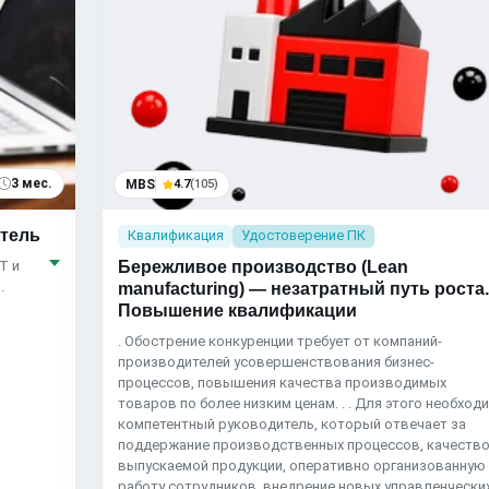
3 мес.
MBS
4.7
(105)
итель
Квалификация
Удостоверение ПК
Бережливое производство (Lean
T и
.
manufacturing) — незатратный путь роста
Повышение квалификации
. Обострение конкуренции требует от компаний-
производителей усовершенствования бизнес-
процессов, повышения качества производимых
товаров по более низким ценам. . . Для этого необход
компетентный руководитель, который отвечает за
поддержание производственных процессов, качеств
выпускаемой продукции, оперативно организованную
работу сотрудников, внедрение новых управленчески