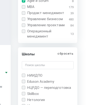
Agile и Scrum
8
MBA
179
Продакт-менеджмент
39
Управление бизнесом
480
Управление проектами
84
Операционный
13
менеджмент
сбросить
Школы
.
НИИДПО
Eduson Academy
им
НЦРДО — переподготовка
Skillbox
о
Нетология
х