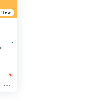
1 мес.
и
.
Сравн.