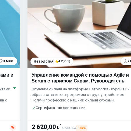
3 мес.
7 
Нетология
4.2
(291)
тами и
Управление командой с помощью Agile и
Scrum с тарифом Скрам. Руководитель
ктами
Обучение онлайн на платформе Нетология - курсы IT и
образовательные программы с трудоустройством.
йн с
Получи профессию с нашими онлайн курсами!
Сертификат по завершении
*
2 620,00
ƃ
5 830,00
−55%
ƃ