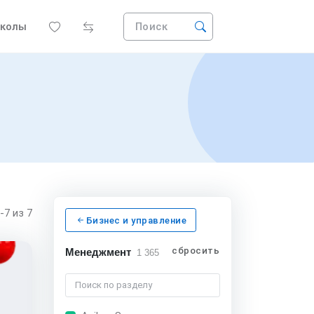
колы
Поиск
1-7
из 7
Бизнес и управление
сбросить
Менеджмент
1 365