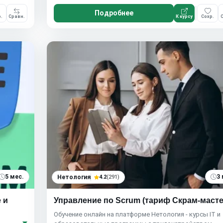
Подробнее
.
Сравн.
К курсу
Сохр.
С
5 мес.
3 
Нетология
4.2
(291)
 и
Управление по Scrum (тариф Скрам-масте
Обучение онлайн на платформе Нетология - курсы IT и