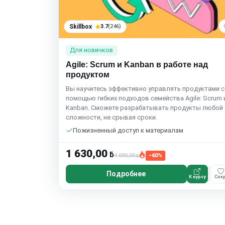
Skillbox
3.7
(246)
Для новичков
Agile: Scrum и Kanban в работе над
продуктом
Вы научитесь эффективно управлять продуктами с
помощью гибких подходов семейства Agile: Scrum 
Kanban. Сможете разрабатывать продукты любой
сложности, не срывая сроки.
Пожизненный доступ к материалам
1 630,00
ƃ
4 090,00
−60%
ƃ
Подробнее
К курсу
Сохр