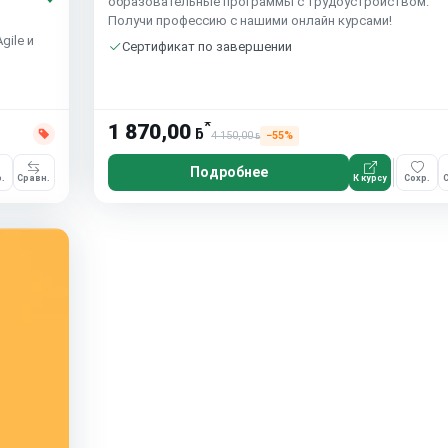
образовательные программы с трудоустройством.
Получи профессию с нашими онлайн курсами!
gile и
Сертификат по завершении
*
1 870,00
ƃ
4 150,00
−55%
ƃ
Подробнее
.
Сравн.
К курсу
Сохр.
С