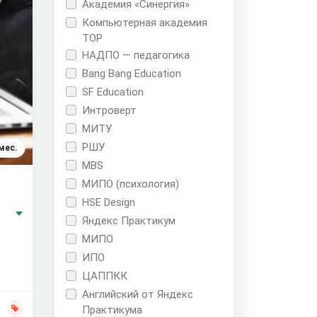
Академия «Синергия»
Компьютерная академия
TOP
НАДПО — педагогика
Bang Bang Education
SF Education
Интроверт
МИТУ
РШУ
мес.
MBS
МИПО (психология)
HSE Design
Яндекс Практикум
МИПО
ИПО
ЦАППКК
Английский от Яндекс
Практикума