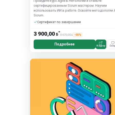
Пройдите курс Agile в Нетологии и станьте
сертифицированным Scrum мастером. Научим
использовать ИИ в работе. Освойте методологии A
Scrum.
Сертификат по завершении
*
3 900,00
ƃ
8 670,00
−55%
ƃ
Подробнее
К курсу
Сохр