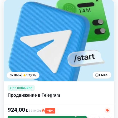
1 мес.
Skillbox
3.7
(246)
Для новичков
Продвижение в Telegram
924,00
ƃ
2 310,00
−60%
ƃ