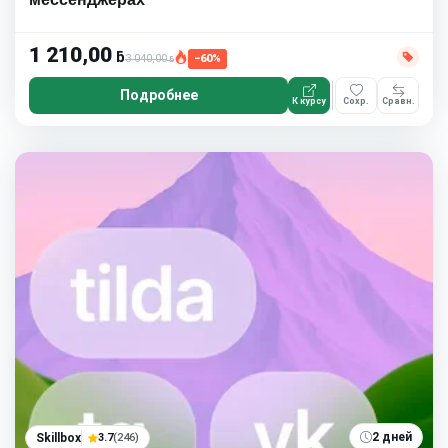
1 210,00
ƃ
3 040,00
−60%
ƃ
Подробнее
К курсу
Сохр.
Сравн.
2 дней
Skillbox
3.7
(246)