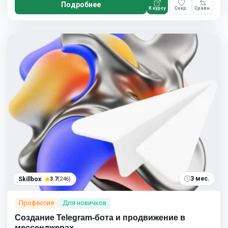
Подробнее
К курсу
Сохр.
Сравн.
3 мес.
Skillbox
3.7
(246)
Профессия
Для новичков
Создание Telegram-бота и продвижение в
мессенджерах