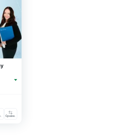
му
.
Сравн.