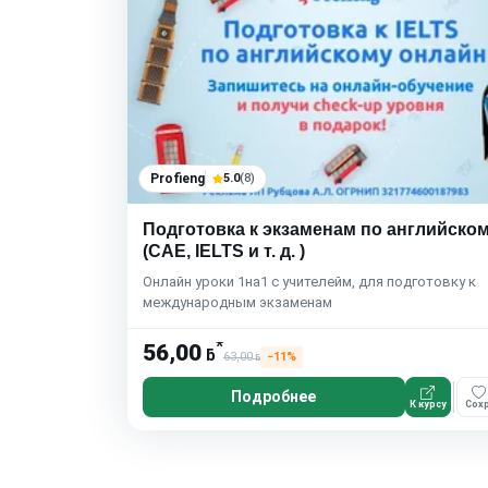
Profieng
5.0
(8)
Подготовка к экзаменам по английско
(САЕ, IELTS и т. д. )
Онлайн уроки 1на1 с учителейм, для подготовку к
международным экзаменам
*
56,00
ƃ
63,00
−11%
ƃ
Подробнее
К курсу
Сохр