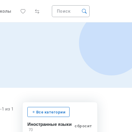
колы
Поиск
1-1
из 1
Все категории
Иностранные языки
сбросить
70