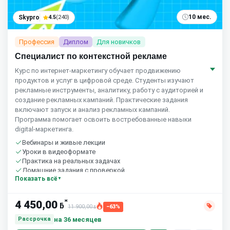
10 мес.
Skypro
4.5
(240)
Профессия
Диплом
Для новичков
Специалист по контекстной рекламе
Курс по интернет‑маркетингу обучает продвижению
продуктов и услуг в цифровой среде. Студенты изучают
рекламные инструменты, аналитику, работу с аудиторией и
создание рекламных кампаний. Практические задания
включают запуск и анализ рекламных кампаний.
Программа помогает освоить востребованные навыки
digital‑маркетинга.
Вебинары и живые лекции
Уроки в видеоформате
Практика на реальных задачах
Домашние задания с проверкой
Показать всё
Сообщество студентов
10 часов в неделю
*
4 450,00
ƃ
11 900,00
−63%
ƃ
на 36 месяцев
Рассрочка