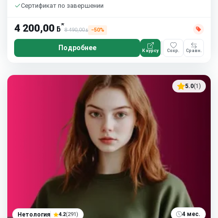
Сертификат по завершении
*
4 200,00
ƃ
8 490,00
−50%
ƃ
Подробнее
К курсу
Сохр.
Сравн.
5.0
(1)
4 мес.
Нетология
4.2
(291)