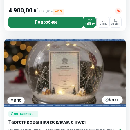
*
4 900,00
ƃ
8 490,00
−42%
ƃ
Подробнее
К курсу
Сохр.
Сравн.
6 мес.
МИПО
Для новичков
Таргетированная реклама с нуля