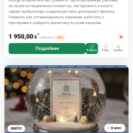
На курсе научитесь настраивать таргетированную рекламу
на своих потенциальных клиентов, тестировать и искать
самую прибыльную социальную сеть для вашего бизнеса.
Поймёте, как оптимизировать кампании, работать с
парсерами и собирать аналитику по всем каналам.
*
1 950,00
ƃ
2 990,00
−35%
ƃ
Подробнее
К курсу
Сохр.
Сравн.
6 мес.
МИПО