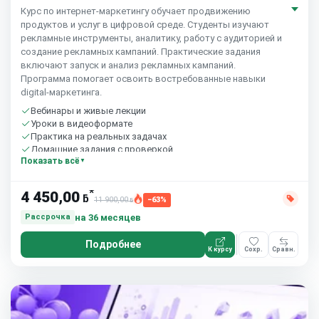
Курс по интернет‑маркетингу обучает продвижению
продуктов и услуг в цифровой среде. Студенты изучают
рекламные инструменты, аналитику, работу с аудиторией и
создание рекламных кампаний. Практические задания
включают запуск и анализ рекламных кампаний.
Программа помогает освоить востребованные навыки
digital‑маркетинга.
Вебинары и живые лекции
Уроки в видеоформате
Практика на реальных задачах
Домашние задания с проверкой
Показать всё
Сообщество студентов
10 часов в неделю
*
4 450,00
ƃ
11 900,00
−63%
ƃ
на 36 месяцев
Рассрочка
Подробнее
К курсу
Сохр.
Сравн.