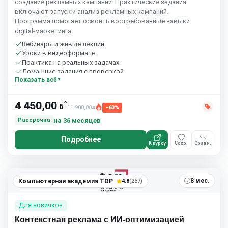
создание рекламных кампаний. Практические задания
включают запуск и анализ рекламных кампаний.
Программа помогает освоить востребованные навыки
digital‑маркетинга.
Вебинары и живые лекции
Уроки в видеоформате
Практика на реальных задачах
Домашние задания с проверкой
Показать всё
Сообщество студентов
10 часов в неделю
*
4 450,00
ƃ
11 900,00
−63%
ƃ
на 36 месяцев
Рассрочка
Подробнее
К курсу
Сохр.
Сравн.
8 мес.
Компьютерная академия TOP
4.8
(257)
Для новичков
Контекстная реклама с ИИ-оптимизацией