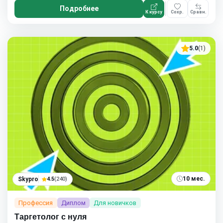
Подробнее
К курсу
Сохр.
Сравн.
5.0
(1)
10 мес.
Skypro
4.5
(240)
Профессия
Диплом
Для новичков
Таргетолог с нуля