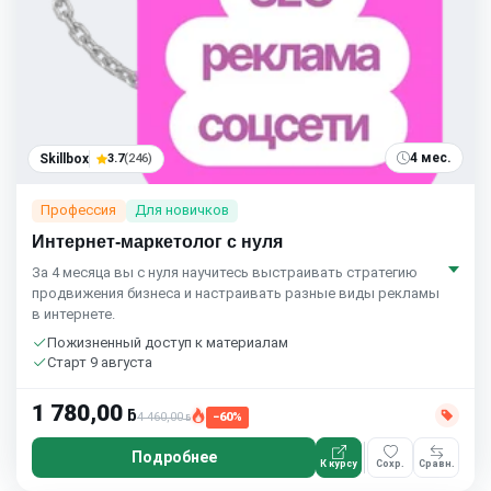
4 мес.
Skillbox
3.7
(246)
Профессия
Для новичков
Интернет-маркетолог с нуля
За 4 месяца вы с нуля научитесь выстраивать стратегию
продвижения бизнеса и настраивать разные виды рекламы
в интернете.
Пожизненный доступ к материалам
Старт 9 августа
1 780,00
ƃ
4 460,00
−60%
ƃ
Подробнее
К курсу
Сохр.
Сравн.