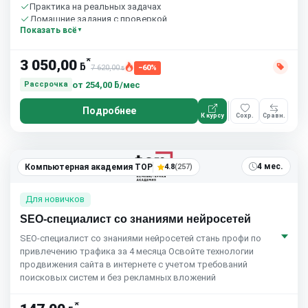
Практика на реальных задачах
Домашние задания с проверкой
Показать всё
Бесплатный пробный урок
*
3 050,00
ƃ
7 620,00
−60%
ƃ
от
254,00 ƃ/мес
Рассрочка
Подробнее
К курсу
Сохр.
Сравн.
4 мес.
Компьютерная академия TOP
4.8
(257)
Для новичков
SEO-специалист со знаниями нейросетей
SEO-специалист со знаниями нейросетей стань профи по
привлечению трафика за 4 месяца Освойте технологии
продвижения сайта в интернете с учетом требований
поисковых систем и без рекламных вложений
*