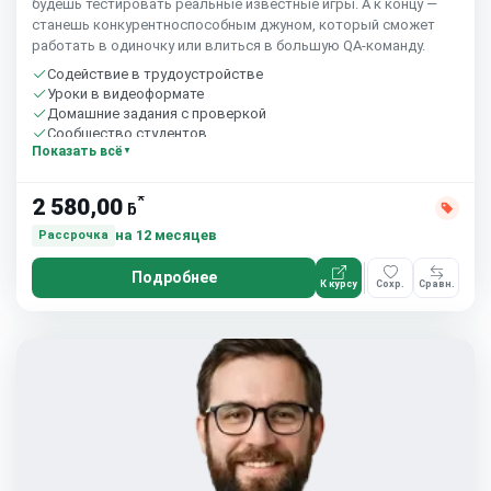
будешь тестировать реальные известные игры. А к концу —
станешь конкурентноспособным джуном, который сможет
работать в одиночку или влиться в большую QA-команду.
Содействие в трудоустройстве
Уроки в видеоформате
Домашние задания с проверкой
Сообщество студентов
Показать всё
*
2 580,00
ƃ
на 12 месяцев
Рассрочка
Подробнее
К курсу
Сохр.
Сравн.