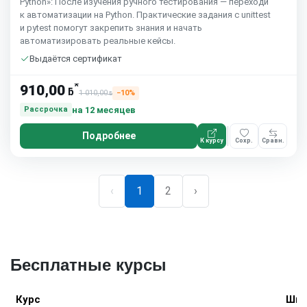
Python»: После изучения ручного тестирования — переходи
к автоматизации на Python. Практические задания с unittest
и pytest помогут закрепить знания и начать
автоматизировать реальные кейсы.
Выдаётся сертификат
*
910,00
ƃ
1 010,00
−10%
ƃ
на 12 месяцев
Рассрочка
Подробнее
К курсу
Сохр.
Сравн.
‹
1
2
›
Бесплатные курсы
Курс
Шко