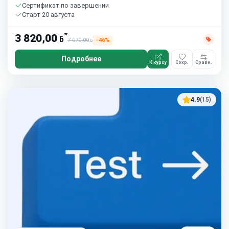
Сертификат по завершении
Старт 20 августа
*
3 820,00
ƃ
7 070,00
−46%
ƃ
Подробнее
К курсу
Сохр.
Сравн.
4.9
(15)