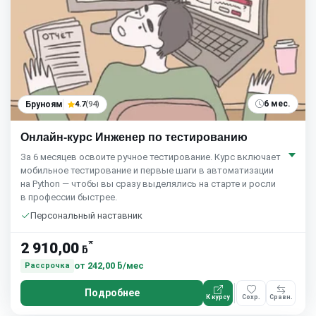
6 мес.
Бруноям
4.7
(94)
Онлайн-курс Инженер по тестированию
За 6 месяцев освоите ручное тестирование. Курс включает
мобильное тестирование и первые шаги в автоматизации
на Python — чтобы вы сразу выделялись на старте и росли
в профессии быстрее.
Персональный наставник
*
2 910,00
ƃ
от
242,00 ƃ/мес
Рассрочка
Подробнее
К курсу
Сохр.
Сравн.