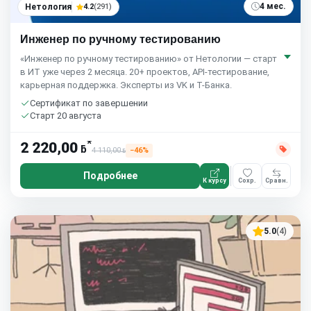
4 мес.
Нетология
4.2
(291)
Инженер по ручному тестированию
«Инженер по ручному тестированию» от Нетологии — старт
в ИТ уже через 2 месяца. 20+ проектов, API-тестирование,
карьерная поддержка. Эксперты из VK и Т-Банка.
Сертификат по завершении
Старт 20 августа
*
2 220,00
ƃ
4 110,00
−46%
ƃ
Подробнее
К курсу
Сохр.
Сравн.
5.0
(4)