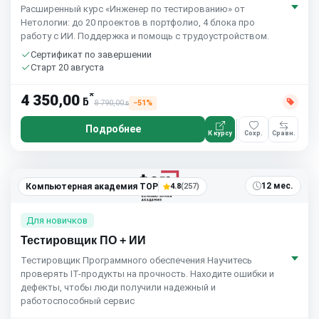
Расширенный курс «Инженер по тестированию» от
Нетологии: до 20 проектов в портфолио, 4 блока про
работу с ИИ. Поддержка и помощь с трудоустройством.
Сертификат по завершении
Старт 20 августа
*
4 350,00
ƃ
8 790,00
−51%
ƃ
Подробнее
К курсу
Сохр.
Сравн.
5.0
(1)
12 мес.
Компьютерная академия TOP
4.8
(257)
Для новичков
Тестировщик ПО + ИИ
Тестировщик Программного обеспечения Научитесь
проверять IT-продукты на прочность. Находите ошибки и
дефекты, чтобы люди получили надежный и
работоспособный сервис