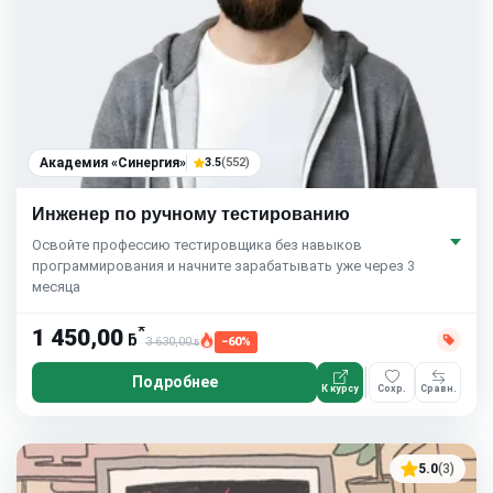
Академия «Синергия»
3.5
(552)
Инженер по ручному тестированию
Освойте профессию тестировщика без навыков
программирования и начните зарабатывать уже через 3
месяца
*
1 450,00
ƃ
3 630,00
−60%
ƃ
Подробнее
К курсу
Сохр.
Сравн.
5.0
(3)