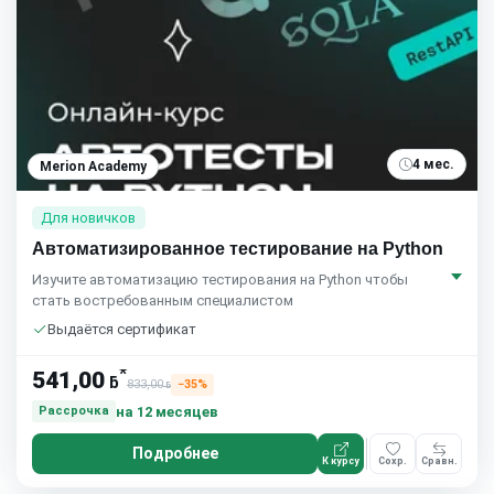
4 мес.
Merion Academy
Для новичков
Автоматизированное тестирование на Python
Изучите автоматизацию тестирования на Python чтобы
стать востребованным специалистом
Выдаётся сертификат
*
541,00
ƃ
833,00
−35%
ƃ
на 12 месяцев
Рассрочка
Подробнее
К курсу
Сохр.
Сравн.