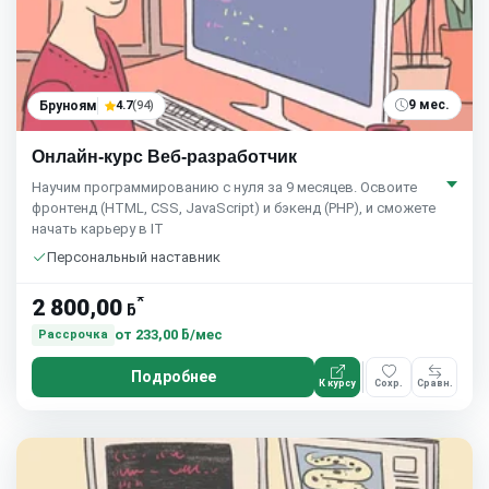
9 мес.
Бруноям
4.7
(94)
Онлайн-курс Веб-разработчик
Научим программированию с нуля за 9 месяцев. Освоите
фронтенд (HTML, CSS, JavaScript) и бэкенд (PHP), и сможете
начать карьеру в IT
Персональный наставник
*
2 800,00
ƃ
от
233,00 ƃ/мес
Рассрочка
Подробнее
К курсу
Сохр.
Сравн.