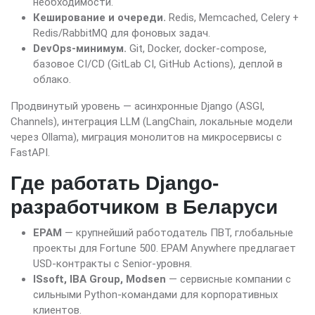
необходимости.
Кеширование и очереди.
Redis, Memcached, Celery +
Redis/RabbitMQ для фоновых задач.
DevOps-минимум.
Git, Docker, docker-compose,
базовое CI/CD (GitLab CI, GitHub Actions), деплой в
облако.
Продвинутый уровень — асинхронные Django (ASGI,
Channels), интеграция LLM (LangChain, локальные модели
через Ollama), миграция монолитов на микросервисы с
FastAPI.
Где работать Django-
разработчиком в Беларуси
EPAM
— крупнейший работодатель ПВТ, глобальные
проекты для Fortune 500. EPAM Anywhere предлагает
USD-контракты с Senior-уровня.
ISsoft, IBA Group, Modsen
— сервисные компании с
сильными Python-командами для корпоративных
клиентов.