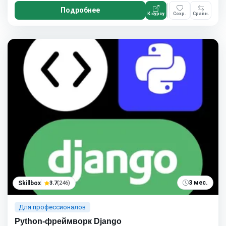
Подробнее
К курсу
Сохр.
Сравн.
3 мес.
Skillbox
3.7
(246)
Для профессионалов
Python-фреймворк Django