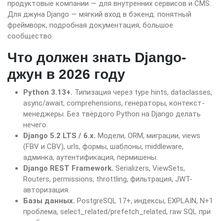
продуктовые компании — для внутренних сервисов и CMS.
Для джуна Django — мягкий вход в бэкенд: понятный
фреймворк, подробная документация, большое
сообщество.
Что должен знать Django-
джун в 2026 году
Python 3.13+.
Типизация через type hints, dataclasses,
async/await, comprehensions, генераторы, контекст-
менеджеры. Без твёрдого Python на Django делать
нечего.
Django 5.2 LTS / 6.x.
Модели, ORM, миграции, views
(FBV и CBV), urls, формы, шаблоны, middleware,
админка, аутентификация, пермишены.
Django REST Framework.
Serializers, ViewSets,
Routers, permissions, throttling, фильтрация, JWT-
авторизация.
Базы данных.
PostgreSQL 17+, индексы, EXPLAIN, N+1
проблема, select_related/prefetch_related, raw SQL при