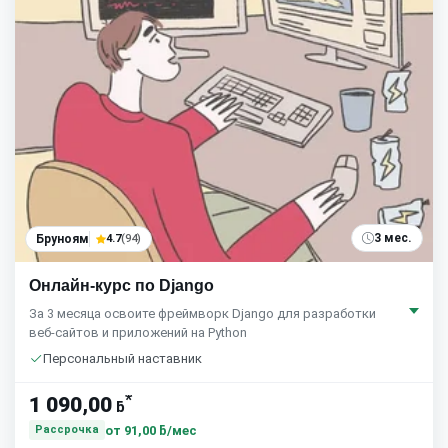
3 мес.
Бруноям
4.7
(94)
Онлайн-курс по Django
За 3 месяца освоите фреймворк Django для разработки
веб-сайтов и приложений на Python
Персональный наставник
*
1 090,00
ƃ
от
91,00 ƃ/мес
Рассрочка