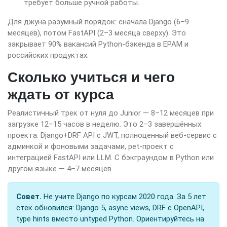
требует больше ручной работы.
Для джуна разумный порядок: сначала Django (6–9
месяцев), потом FastAPI (2–3 месяца сверху). Это
закрывает 90% вакансий Python-бэкенда в EPAM и
российских продуктах.
Сколько учиться и чего
ждать от курса
Реалистичный трек от нуля до Junior — 8–12 месяцев при
загрузке 12–15 часов в неделю. Это 2–3 завершённых
проекта: Django+DRF API с JWT, полноценный веб-сервис с
админкой и фоновыми задачами, pet-проект с
интеграцией FastAPI или LLM. С бэкграундом в Python или
другом языке — 4–7 месяцев.
Совет.
Не учите Django по курсам 2020 года. За 5 лет
стек обновился: Django 5, async views, DRF с OpenAPI,
type hints вместо untyped Python. Ориентируйтесь на