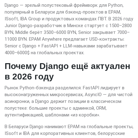
Django — зрелый полустековый фреймворк для Python,
популярный в Беларуси для бэкенд-проектов в EPAM,
ISsoft, IBA Group и продуктовых командах ПВТ. В 2026 году
Junior Django-разработчик в Минске стартует с 1500–2800
BYN, Middle берёт 3500–6000 BYN, Senior закрывает 7000–
11000 BYN. EPAM Anywhere предлагает USD-контракты:
Senior с Django + FastAPI + LLM-навыками зарабатывает
4000–6000$ на глобальных проектах.
Почему Django ещё актуален
в 2026 году
Рынок Python-бэкенда разделился: FastAPI лидирует в
высоконагруженных микросервисах, AsyncIO — для чистой
асинхронки, а Django держит позиции в классическом
полустеке: большие проекты с админкой, ORM,
аутентификацией, шаблонами «из коробки».
В Беларуси Django нанимают EPAM на глобальные проекты,
ISsoft и IBA для корпоративных клиентов, белорусские