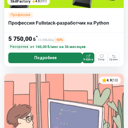
SkillFactory
4.3
(331)
Профессия
Профессия Fullstack-разработчик на Python
*
5 750,00
ƃ
11 490,00
−50%
ƃ
от
160,00 ƃ/мес
на 36 месяцев
Рассрочка
Подробнее
К курсу
Сохр.
Сравн.
4.9
(10)