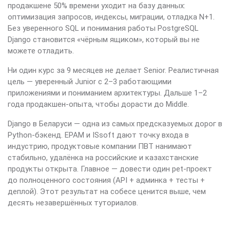
продакшене 50% времени уходит на базу данных:
оптимизация запросов, индексы, миграции, отладка N+1.
Без уверенного SQL и понимания работы PostgreSQL
Django становится «чёрным ящиком», который вы не
можете отладить.
Ни один курс за 9 месяцев не делает Senior. Реалистичная
цель — уверенный Junior с 2–3 работающими
приложениями и пониманием архитектуры. Дальше 1–2
года продакшен-опыта, чтобы дорасти до Middle.
Django в Беларуси — одна из самых предсказуемых дорог в
Python-бэкенд. EPAM и ISsoft дают точку входа в
индустрию, продуктовые компании ПВТ нанимают
стабильно, удалёнка на российские и казахстанские
продукты открыта. Главное — довести один pet-проект
до полноценного состояния (API + админка + тесты +
деплой). Этот результат на собесе ценится выше, чем
десять незавершённых туториалов.