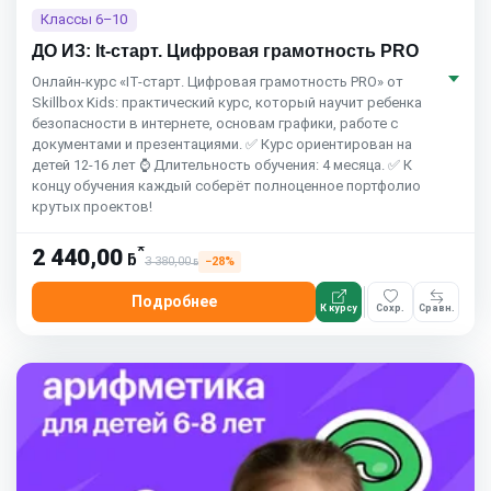
Классы 6–10
ДО ИЗ: It-старт. Цифровая грамотность PRO
Онлайн-курс «IT-старт. Цифровая грамотность PRO» от
Skillbox Kids: практический курс, который научит ребенка
безопасности в интернете, основам графики, работе с
документами и презентациями. ✅ Курс ориентирован на
детей 12-16 лет ⌚ Длительность обучения: 4 месяца. ✅ К
концу обучения каждый соберёт полноценное портфолио
крутых проектов!
*
2 440,00
ƃ
3 380,00
−28%
ƃ
Подробнее
К курсу
Сохр.
Сравн.