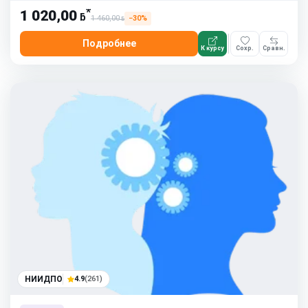
*
1 020,00
ƃ
1 460,00
−30%
ƃ
Подробнее
К курсу
Сохр.
Сравн.
НИИДПО
4.9
(261)