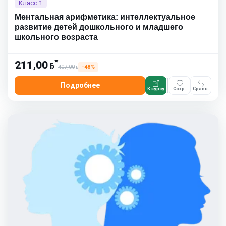
Класс 1
Ментальная арифметика: интеллектуальное
развитие детей дошкольного и младшего
школьного возраста
*
211,00
ƃ
407,00
−48%
ƃ
Подробнее
К курсу
Сохр.
Сравн.