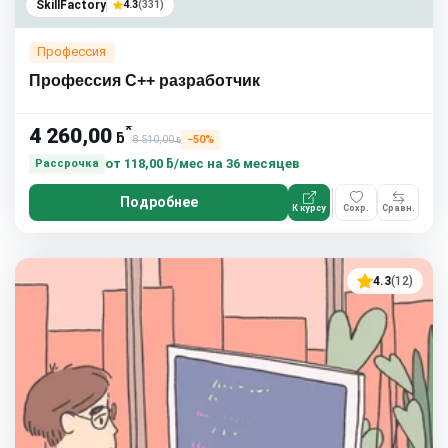
SkillFactory
4.3
(331)
Профессия
Профессия C++ разработчик
*
4 260,00
ƃ
8 510,00
−50%
ƃ
от
118,00 ƃ/мес
на 36 месяцев
Рассрочка
Подробнее
К курсу
Сохр.
Сравн.
4.3
(12)