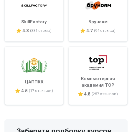
SkillFactory
Бруноям
4.3
4.7
(331 отзыв)
(94 отзыва)
Компьютерная
ЦАППКК
академия TOP
4.5
(17 отзывов)
4.8
(257 отзывов)
Заберите подборку курсов