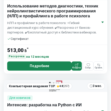
Использование методов диагностики, техник
нейролингвистического программирования
(НЛП) и профайлинга в работе психолога
НЛП и профайлинг в работе психолога: ⭐Гибкий
дистанционный курс обучения. ✔️Рассрочка от банков-
партнеров. ✔️Бесплатный доступ к библиотеке вебинаров.
Сертификат
*
513,00
ƃ
на 12 месяцев
Рассрочка
Подробнее
К курсу
Сохр.
Сравн.
3 мес.
Компьютерная академия TOP
4.8
(257)
Для новичков
Интенсив: разработка на Python с ИИ