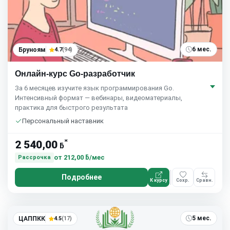
6 мес.
Бруноям
4.7
(94)
Онлайн-курс Go-разработчик
За 6 месяцев изучите язык программирования Go.
Интенсивный формат — вебинары, видеоматериалы,
практика для быстрого результата
Персональный наставник
*
2 540,00
ƃ
от
212,00 ƃ/мес
Рассрочка
Подробнее
К курсу
Сохр.
Сравн.
5 мес.
ЦАППКК
4.5
(17)