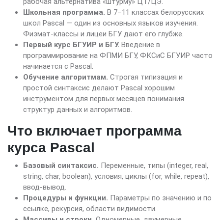
рабочая альтернатива «штурму» ЦТ/ЦЭ.
Школьная программа.
В 7–11 классах белорусских
школ Pascal — один из основных языков изучения.
Физмат-классы и лицеи БГУ дают его глубже.
Первый курс БГУИР и БГУ.
Введение в
программирование на ФПМИ БГУ, ФКСиС БГУИР часто
начинается с Pascal.
Обучение алгоритмам.
Строгая типизация и
простой синтаксис делают Pascal хорошим
инструментом для первых месяцев понимания
структур данных и алгоритмов.
Что включает программа
курса Pascal
Базовый синтаксис.
Переменные, типы (integer, real,
string, char, boolean), условия, циклы (for, while, repeat),
ввод-вывод.
Процедуры и функции.
Параметры по значению и по
ссылке, рекурсия, области видимости.
Массивы и строки.
Одномерные, двумерные,