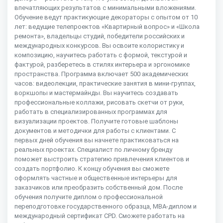
впечатляющих результатов с минимальными вложениями.
Обучение ведут практикующие декораторы с опытом от 10
лет: ведущие телепроектов «Квартирный вопрос» и «Школа
ремонта», владельцы студий, победители российских и
международных конкурсов. Вы освоите колористику и
композицию, научитесь работать с формой, текстурой и
фактурой, разберетесь в стилях интерьера и эргономике
пространства. Программа включает 500 академических
часов: видеолекции, практические занятия в мини-группах,
воркшопы и мастермайнды. Вы научитесь создавать
профессиональные коллажи, рисовать скетчи от руки,
работать в специализированных программах для
визуализации проектов. Получите готовые шаблоны
документов и методички для работы с клиентами. С
первых дней обучения вы начнете практиковаться на
реальных проектах. Специалист по личному бренду
поможет выстроить стратегию привлечения клиентов и
создать портфолио. К концу обучения вы сможете
оформлять частные и общественные интерьеры для
заказчиков или преобразить собственный дом. После
обучения получите диплом о профессиональной
переподготовке государственного образца, MBA-диплом и
международный сертификат CPD. Сможете работать на