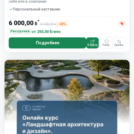
себя или в компании.
Персональный наставник
*
6 000,00
ƃ
10 000,00
−40%
ƃ
от
250,00 ƃ/мес
Рассрочка
Подробнее
К курсу
Сохр.
Сравн.