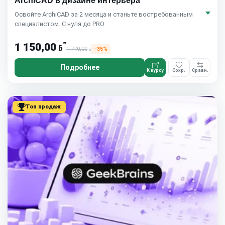
ArchiCAD в дизайне интерьера
Освойте ArchiCAD за 2 месяца и станьте востребованным
специалистом. С нуля до PRO
*
1 150,00
ƃ
1 770,00
−35%
ƃ
Подробнее
К курсу
Сохр.
Сравн.
Топ продаж