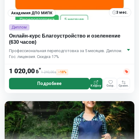
3 мес.
Академия ДПО МИПК
Диплом
Онлайн-курс Благоустройство и озеленение
(630 часов)
Профессиональная переподготовка за 5 месяцев. Диплом.
Гос. лицензия. Скидка 17%
*
1 020,00
ƃ
1 240,00
−18%
ƃ
Подробнее
К курсу
Сохр.
Сравн.