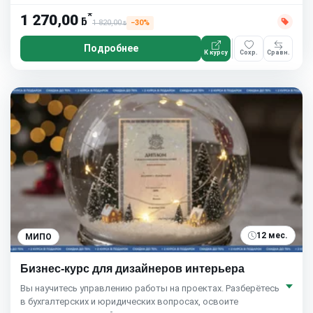
*
1 270,00
ƃ
1 820,00
−30%
ƃ
Подробнее
К курсу
Сохр.
Сравн.
12 мес.
МИПО
Бизнес-курс для дизайнеров интерьера
Вы научитесь управлению работы на проектах. Разберётесь
в бухгалтерских и юридических вопросах, освоите