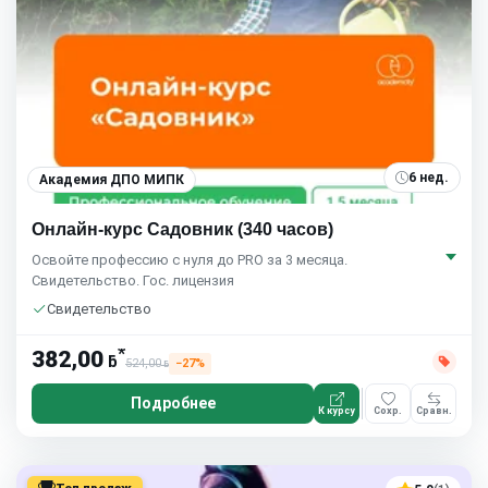
6 нед.
Академия ДПО МИПК
Онлайн-курс Садовник (340 часов)
Освойте профессию с нуля до PRO за 3 месяца.
Свидетельство. Гос. лицензия
Свидетельство
*
382,00
ƃ
524,00
−27%
ƃ
Подробнее
К курсу
Сохр.
Сравн.