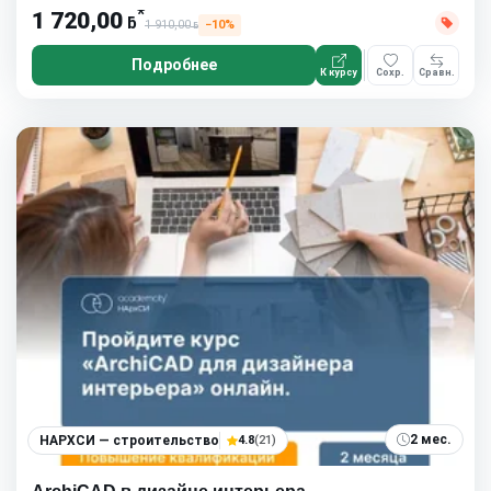
*
1 720,00
ƃ
1 910,00
−10%
ƃ
Подробнее
К курсу
Сохр.
Сравн.
2 мес.
НАРХСИ — строительство
4.8
(21)