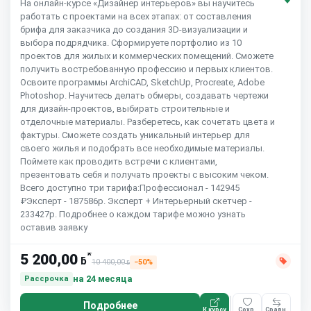
На онлайн-курсе «Дизайнер интерьеров» вы научитесь
работать с проектами на всех этапах: от составления
брифа для заказчика до создания 3D-визуализации и
выбора подрядчика. Сформируете портфолио из 10
проектов для жилых и коммерческих помещений. Сможете
получить востребованную профессию и первых клиентов.
Освоите программы ArchiCAD, SketchUp, Procreate, Adobe
Photoshop. Научитесь делать обмеры, создавать чертежи
для дизайн-проектов, выбирать строительные и
отделочные материалы. Разберетесь, как сочетать цвета и
фактуры. Сможете создать уникальный интерьер для
своего жилья и подобрать все необходимые материалы.
Поймете как проводить встречи с клиентами,
презентовать себя и получать проекты с высоким чеком.
Всего доступно три тарифа:Профессионал - 142945
₽Эксперт - 187586р. Эксперт + Интерьерный скетчер -
233427р. Подробнее о каждом тарифе можно узнать
оставив заявку
*
5 200,00
ƃ
10 400,00
−50%
ƃ
на 24 месяца
Рассрочка
Подробнее
К курсу
Сохр.
Сравн.