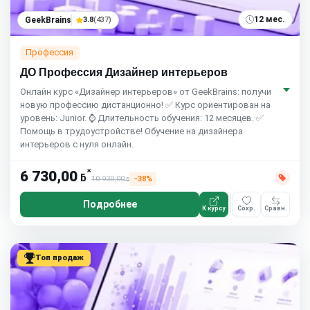
12 мес.
GeekBrains
3.8
(437)
Профессия
ДО Профессия Дизайнер интерьеров
Онлайн курс «Дизайнер интерьеров» от GeekBrains: получи
новую профессию дистанционно! ✅ Курс ориентирован на
уровень: Junior. ⌚ Длительность обучения: 12 месяцев. ✅
Помощь в трудоустройстве! Обучение на дизайнера
интерьеров с нуля онлайн.
*
6 730,00
ƃ
10 930,00
−38%
ƃ
Подробнее
К курсу
Сохр.
Сравн.
Топ продаж