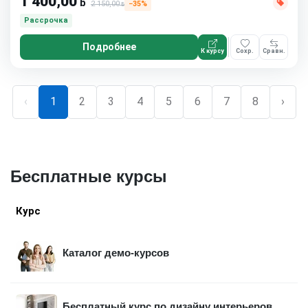
1 400,00
ƃ
2 150,00
−35%
ƃ
Рассрочка
Подробнее
К курсу
Сохр.
Сравн.
‹
1
2
3
4
5
6
7
8
›
Бесплатные курсы
Курс
Каталог демо-курсов
Бесплатный курс по дизайну интерьеров