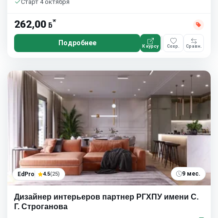
Старт 4 октября
*
262,00
ƃ
Подробнее
К курсу
Сохр.
Сравн.
9 мес.
EdPro
4.5
(25)
Дизайнер интерьеров партнер РГХПУ имени С.
Г. Строганова