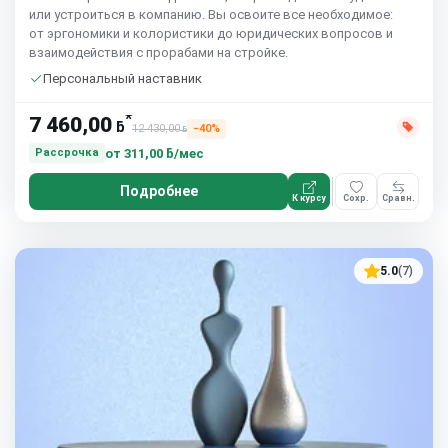
или устроиться в компанию. Вы освоите все необходимое:
от эргономики и колористики до юридических вопросов и
взаимодействия с прорабами на стройке.
Персональный наставник
*
7 460,00
ƃ
12 430,00
−40%
ƃ
от
311,00 ƃ/мес
Рассрочка
Подробнее
К курсу
Сохр.
Сравн.
5.0
(7)