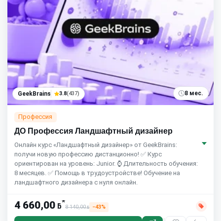
8 мес.
GeekBrains
3.8
(437)
Профессия
ДО Профессия Ландшафтный дизайнер
Онлайн курс «Ландшафтный дизайнер» от GeekBrains:
получи новую профессию дистанционно! ✅ Курс
ориентирован на уровень: Junior. ⌚ Длительность обучения:
8 месяцев. ✅ Помощь в трудоустройстве! Обучение на
ландшафтного дизайнера с нуля онлайн.
*
4 660,00
ƃ
8 140,00
−43%
ƃ