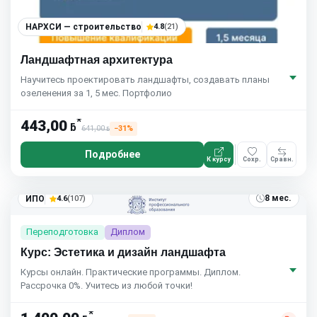
НАРХСИ — строительство
4.8
(21)
Ландшафтная архитектура
Научитесь проектировать ландшафты, создавать планы
озеленения за 1, 5 мес. Портфолио
*
443,00
ƃ
641,00
−31%
ƃ
Подробнее
К курсу
Сохр.
Сравн.
8 мес.
ИПО
4.6
(107)
Переподготовка
Диплом
Курс: Эстетика и дизайн ландшафта
Курсы онлайн. Практические программы. Диплом.
Рассрочка 0%. Учитесь из любой точки!
*