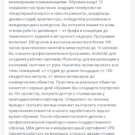
инженерными коммуникациями. Обучение ведут 15
специалистов-практиков: ведущие телепроектов
«Квартирный вопрос» и «Школа ремонта», владельцы
дизайн-студий, архитекторы, победители российских и
международных конкурсов. Вы получите знания по всем
этапам работы дизайнера — от брифа и концепции до
технического задания и авторского надзора. Программа
включает 200 уроков в высоком качестве и более 100
часов практических занятий в мини-группах до 15 человек.
Вы освоите профессиональные программы: ArchiCAD для
создания рабочих чертежей, Photoshop для визуализации и
коллажей, скетчинг от руки. Научитесь проектировать все
типы помещений: от студий до домов площадью от 150
квадратных метров, от жилых интерьеров до
коммерческих объектов. Практика на реальных объектах
начнется с первых дней обучения. Вы создадите портфолио
из 10+ проектов, получите доступ к стажировкам у
преподавателей и партнеров. Специалист по личному
бренду с третьего месяца поможет выстроить стратегию
привлечения клиентов и начать зарабатывать еще во
время обучения. После обучения получите диплом о
профессиональной переподготовке государственного
образца, MBA-диплом и международный сертификат CPD.
Сможете работать на фрилансе, открыть дизайн-студию