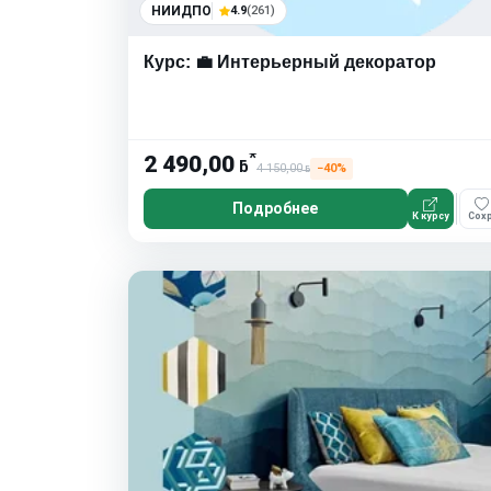
НИИДПО
4.9
(261)
Курс: 💼 Интерьерный декоратор
*
2 490,00
ƃ
4 150,00
−40%
ƃ
Подробнее
К курсу
Сохр