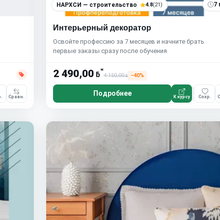
7 
НАРХСИ — строительство
4.8
(21)
Интерьерный декоратор
Освойте профессию за 7 месяцев и начните брать
первые заказы сразу после обучения
*
2 490,00
ƃ
4 150,00
−40%
ƃ
Подробнее
.
Сравн.
К курсу
Сохр.
С