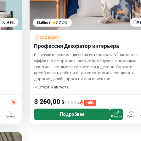
6 мес.
9 
Skillbox
3.7
(246)
Профессия
Профессия Декоратор интерьера
Вы изучите основы дизайна интерьеров. Узнаете, как
эффектно оформлять любые помещения с помощью
текстиля, предметов искусства и декора. Сможете
преобразить собственную квартиру или создавать
дорогие дизайн-проекты для клиентов.
Старт 9 августа
3 260,00
ƃ
8 210,00
−60%
ƃ
Подробнее
.
Сравн.
К курсу
Сохр.
С