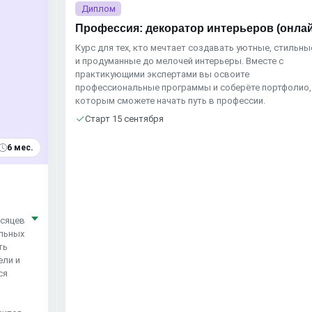
Диплом
Профессия: декоратор интерьеров (онла
Курс для тех, кто мечтает создавать уютные, стильны
и продуманные до мелочей интерьеры. Вместе с
практикующими экспертами вы освоите
профессиональные программы и соберёте портфолио,
которым сможете начать путь в профессии.
Старт 15 сентября
6 мес.
есяцев
ельных
ть
ели и
ся