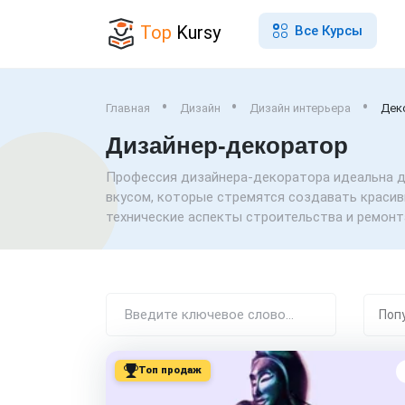
Top
Kursy
Все Курсы
Главная
Дизайн
Дизайн интерьера
Дек
Дизайнер-декоратор
Профессия дизайнера-декоратора идеальна д
вкусом, которые стремятся создавать красивы
технические аспекты строительства и ремонт
Топ продаж