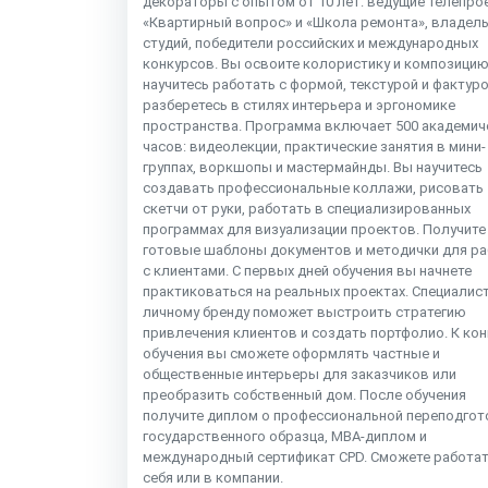
декораторы с опытом от 10 лет: ведущие телепро
«Квартирный вопрос» и «Школа ремонта», владел
студий, победители российских и международных
конкурсов. Вы освоите колористику и композицию
научитесь работать с формой, текстурой и фактуро
разберетесь в стилях интерьера и эргономике
пространства. Программа включает 500 академич
часов: видеолекции, практические занятия в мини-
группах, воркшопы и мастермайнды. Вы научитесь
создавать профессиональные коллажи, рисовать
скетчи от руки, работать в специализированных
программах для визуализации проектов. Получите
готовые шаблоны документов и методички для р
с клиентами. С первых дней обучения вы начнете
практиковаться на реальных проектах. Специалист
личному бренду поможет выстроить стратегию
привлечения клиентов и создать портфолио. К кон
обучения вы сможете оформлять частные и
общественные интерьеры для заказчиков или
преобразить собственный дом. После обучения
получите диплом о профессиональной переподгот
государственного образца, MBA-диплом и
международный сертификат CPD. Сможете работат
себя или в компании.