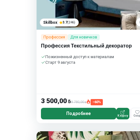
Skillbox
3.7
(246)
Профессия
Для новичков
Профессия Текстильный декоратор
Пожизненный доступ к материалам
Старт 9 августа
3 500,00
ƃ
8 780,00
−60%
ƃ
Подробнее
К курсу
Сохр