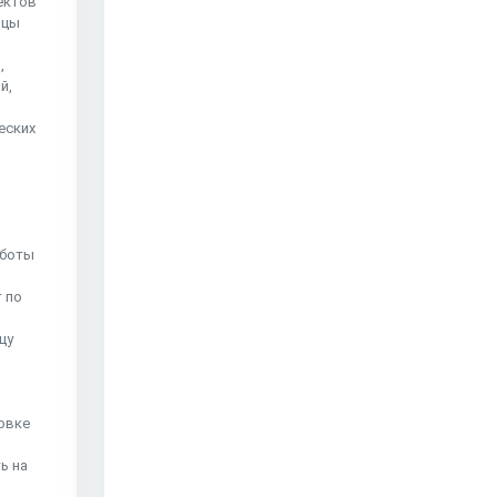
ектов
ьцы
,
й,
еских
аботы
 по
цу
овке
ь на