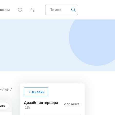
колы
Поиск
1-7
из 7
Дизайн
Дизайн интерьера
сбросить
мес.
115