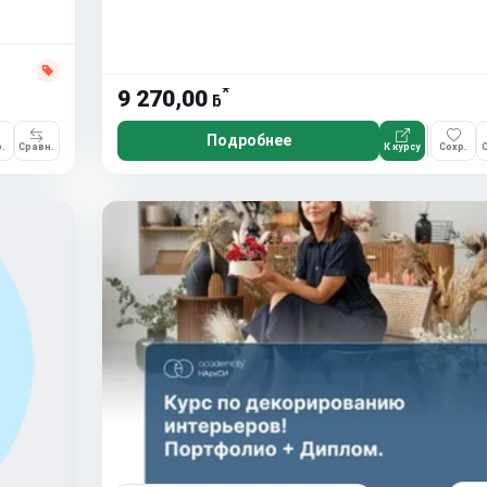
*
9 270,00
ƃ
Подробнее
.
Сравн.
К курсу
Сохр.
С