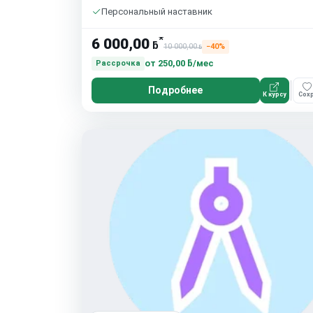
Персональный наставник
*
6 000,00
ƃ
10 000,00
−40%
ƃ
от
250,00 ƃ/мес
Рассрочка
Подробнее
К курсу
Сохр