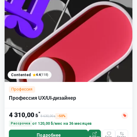
Contented
4.4
(118)
Профессия
Профессия UX/UI-дизайнер
*
4 310,00
ƃ
8 630,00
−50%
ƃ
от
120,00 ƃ/мес
на 36 месяцев
Рассрочка
Подробнее