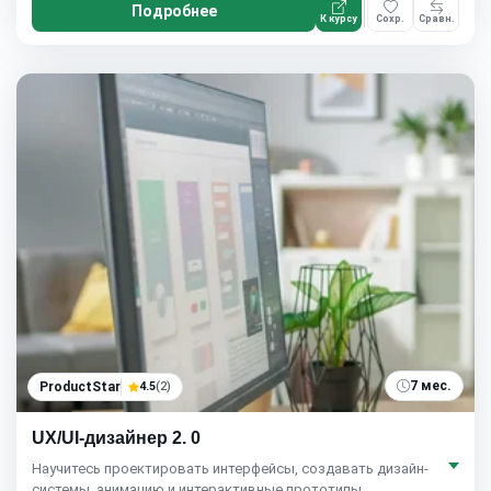
Подробнее
К курсу
Сохр.
Сравн.
7 мес.
ProductStar
4.5
(2)
UX/UI-дизайнер 2. 0
Научитесь проектировать интерфейсы, создавать дизайн-
системы, анимацию и интерактивные прототипы