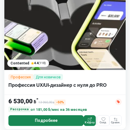
Contented
4.4
(118)
Профессия
Для новичков
Профессия UX/UI-дизайнер с нуля до PRO
*
6 530,00
ƃ
13 060,00
−50%
ƃ
от
181,00 ƃ/мес
на 36 месяцев
Рассрочка
Подробнее
К курсу
Сохр.
Сравн.