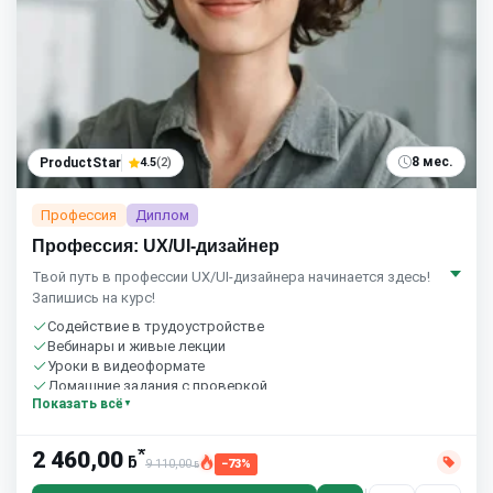
8 мес.
ProductStar
4.5
(2)
Профессия
Диплом
Профессия: UX/UI-дизайнер
Твой путь в профессии UX/UI-дизайнера начинается здесь!
Запишись на курс!
Содействие в трудоустройстве
Вебинары и живые лекции
Уроки в видеоформате
Домашние задания с проверкой
Показать всё
Сообщество студентов
6 часов в неделю
*
2 460,00
ƃ
9 110,00
−73%
ƃ