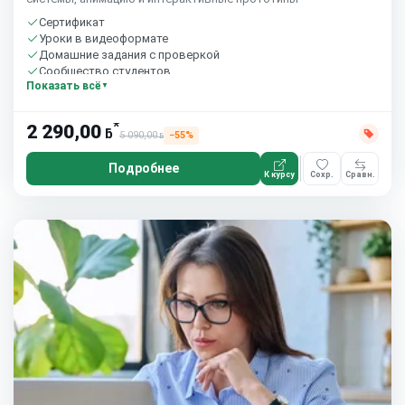
Сертификат
Уроки в видеоформате
Домашние задания с проверкой
Сообщество студентов
Показать всё
5 часов в неделю
*
2 290,00
ƃ
5 090,00
−55%
ƃ
Подробнее
К курсу
Сохр.
Сравн.