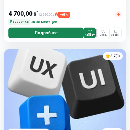
10 часов в неделю
*
4 700,00
ƃ
12 960,00
−64%
ƃ
на 36 месяцев
Рассрочка
Подробнее
К курсу
Сохр.
Сравн.
3.7
(3)