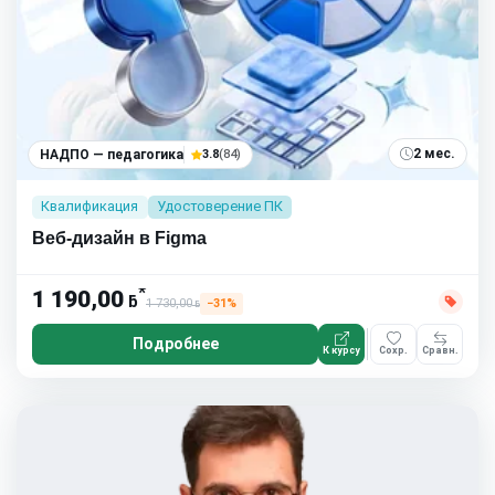
2 мес.
НАДПО — педагогика
3.8
(84)
Квалификация
Удостоверение ПК
Веб-дизайн в Figma
*
1 190,00
ƃ
1 730,00
−31%
ƃ
Подробнее
К курсу
Сохр.
Сравн.