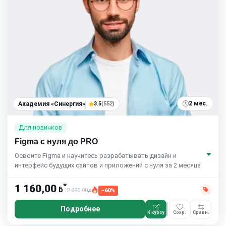
2 мес.
Академия «Синергия»
3.5
(552)
Для новичков
Figma с нуля до PRO
Освоите Figma и научитесь разрабатывать дизайн и
интерфейс будущих сайтов и приложений с нуля за 2 месяца
*
1 160,00
ƃ
2 890,00
−60%
ƃ
Подробнее
К курсу
Сохр.
Сравн.