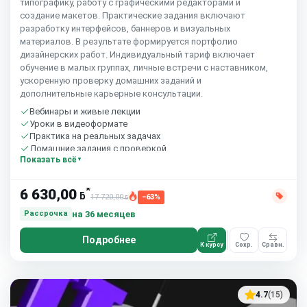
типографику, работу с графическими редакторами и
создание макетов. Практические задания включают
разработку интерфейсов, баннеров и визуальных
материалов. В результате формируется портфолио
дизайнерских работ. Индивидуальный тариф включает
обучение в малых группах, личные встречи с наставником,
ускоренную проверку домашних заданий и
дополнительные карьерные консультации.
Вебинары и живые лекции
Уроки в видеоформате
Практика на реальных задачах
Домашние задания с проверкой
Показать всё
Сообщество студентов
10 часов в неделю
*
6 630,00
ƃ
17 720,00
−63%
ƃ
на 36 месяцев
Рассрочка
Подробнее
К курсу
Сохр.
Сравн.
4.7
(15)