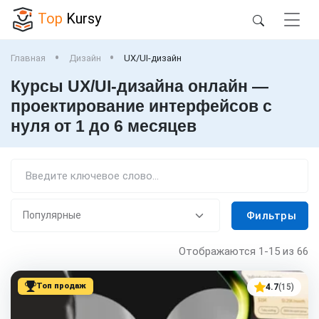
Top
Kursy
Главная
Дизайн
UX/UI-дизайн
Курсы UX/UI-дизайна онлайн —
проектирование интерфейсов с
нуля от 1 до 6 месяцев
Фильтры
Отображаются
1-15
из 66
Топ продаж
4.7
(15)