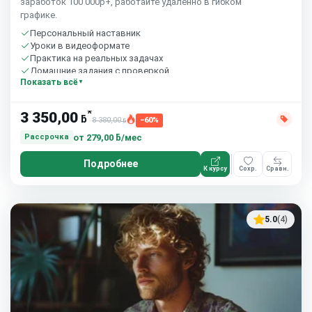
заработок 100 000р+, работайте удаленно в гибком
графике.
Персональный наставник
Уроки в видеоформате
Практика на реальных задачах
Домашние задания с проверкой
Показать всё
Бесплатный пробный урок
*
3 350,00
ƃ
8 380,00
−60%
ƃ
от
279,00 ƃ/мес
Рассрочка
Подробнее
К курсу
Сохр.
Сравн.
5.0
(4)