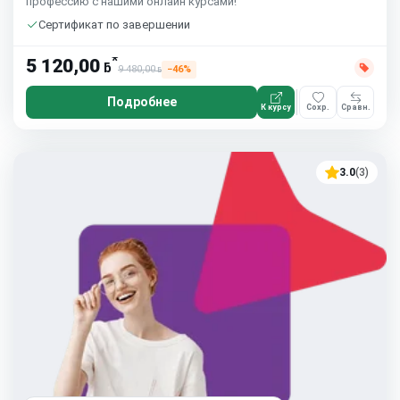
профессию с нашими онлайн курсами!
Сертификат по завершении
*
5 120,00
ƃ
9 480,00
−46%
ƃ
Подробнее
К курсу
Сохр.
Сравн.
3.0
(3)