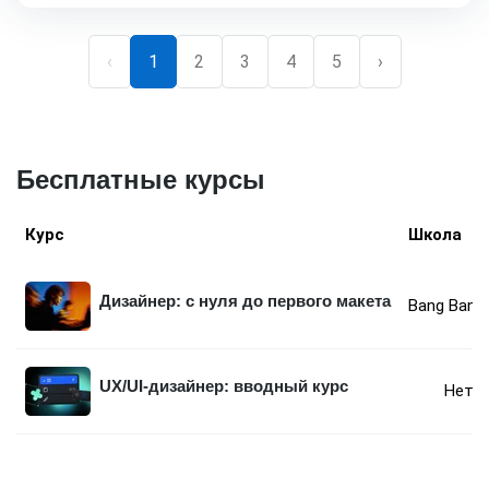
‹
1
2
3
4
5
›
Бесплатные курсы
Курс
Школа
Дизайнер: с нуля до первого макета
Bang Bang 
UX/UI-дизайнер: вводный курс
Нето