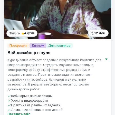
12 мес.
Skypro
4.5
(240)
Профессия
Диплом
Для новичков
Веб-дизайнер с нуля
Курс дизайна обучает созданию визуального контента для
цифровых продуктов. Студенты изучают композицию,
типографику, работу с графическими редакторами и
создание макетов. Практические задания включают
разработку интерфейсов, баннеров и визуальных
материалов. В результате формируется портфолио
дизайнерских работ.
Вебинары и живые лекции
Уроки в видеоформате
Практика на реальных задачах
Домашние задания с проверкой
Показать всё
Сообщество студентов