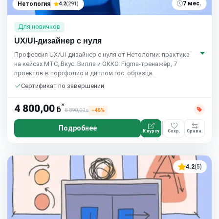
7 мес.
Нетология
4.2
(291)
Для новичков
UX/UI-дизайнер с нуля
Профессия UX/UI-дизайнер с нуля от Нетологии: практика
на кейсах МТС, Вкус. Вилла и ОККО. Figma-тренажёр, 7
проектов в портфолио и диплом гос. образца.
Сертификат по завершении
*
4 800,00
ƃ
8 890,00
−46%
ƃ
Подробнее
К курсу
Сохр.
Сравн.
4.2
(5)