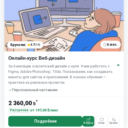
6 мес.
Бруноям
4.7
(94)
Онлайн-курс Веб-дизайн
За 6 месяцев освоите веб-дизайн с нуля. Учим работать с
Figma, Adobe Photoshop, Tilda. Показываем, как создавать
макеты для сайтов и приложений. В основе обучения —
практика на реальных проектах
Персональный наставник
*
2 360,00
ƃ
от
197,00 ƃ/мес
Рассрочка
Подробнее
К курсу
Сохр.
Сравн.