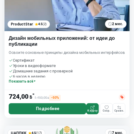
2 мес.
ProductStar
4.5
(2)
Дизайн мобильных приложений: от идеи до
публикации
Освоите основные принципы дизайна мобильных интерфейсов
Сертификат
Уроки в видеоформате
Домашние задания с проверкой
6 часов в неделю
Показать всё
*
724,00
ƃ
1 450,00
−50%
ƃ
Подробнее
К курсу
Сохр.
Сравн.
7 мес.
ЦАППКК
4.5
(17)