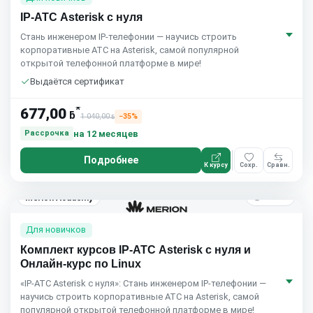
IP-АТС Asterisk с нуля
Стань инженером IP-телефонии — научись строить
корпоративные АТС на Asterisk, самой популярной
открытой телефонной платформе в мире!
Выдаётся сертификат
*
677,00
ƃ
1 040,00
−35%
ƃ
на 12 месяцев
Рассрочка
Подробнее
К курсу
Сохр.
Сравн.
4 мес.
Merion Academy
Для новичков
Комплект курсов IP-АТС Asterisk с нуля и
Онлайн-курс по Linux
«IP-АТС Asterisk с нуля»: Стань инженером IP-телефонии —
научись строить корпоративные АТС на Asterisk, самой
популярной открытой телефонной платформе в мире!