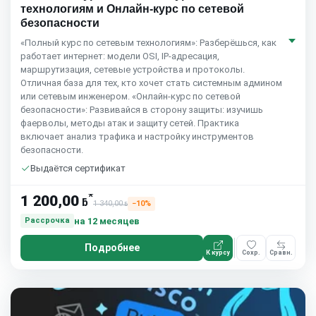
технологиям и Онлайн-курс по сетевой
безопасности
«Полный курс по сетевым технологиям»: Разберёшься, как
работает интернет: модели OSI, IP-адресация,
маршрутизация, сетевые устройства и протоколы.
Отличная база для тех, кто хочет стать системным админом
или сетевым инженером. «Онлайн-курс по сетевой
безопасности»: Развивайся в сторону защиты: изучишь
фаерволы, методы атак и защиту сетей. Практика
включает анализ трафика и настройку инструментов
безопасности.
Выдаётся сертификат
*
1 200,00
ƃ
1 340,00
−10%
ƃ
на 12 месяцев
Рассрочка
Подробнее
К курсу
Сохр.
Сравн.