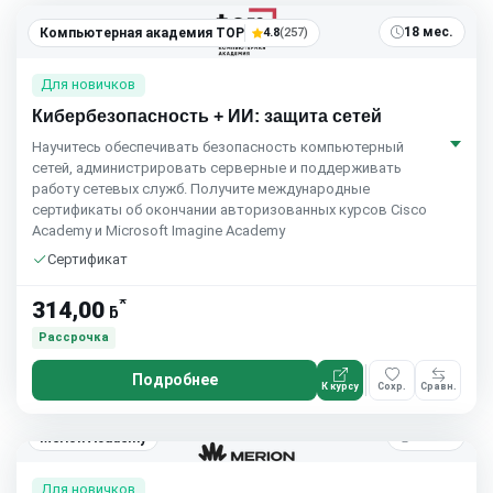
18 мес.
Компьютерная академия TOP
4.8
(257)
Для новичков
Кибербезопасность + ИИ: защита сетей
Научитесь обеспечивать безопасность компьютерный
сетей, администрировать серверные и поддерживать
работу сетевых служб. Получите международные
сертификаты об окончании авторизованных курсов Cisco
Academy и Microsoft Imagine Academy
Сертификат
*
314,00
ƃ
Рассрочка
Подробнее
К курсу
Сохр.
Сравн.
4 мес.
Merion Academy
Для новичков