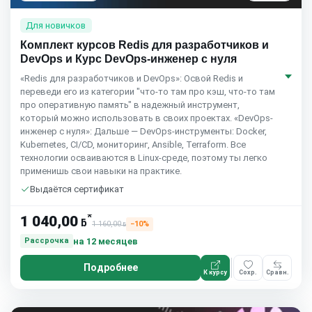
Для новичков
Комплект курсов Redis для разработчиков и
DevOps и Курс DevOps-инженер с нуля
«Redis для разработчиков и DevOps»: Освой Redis и
переведи его из категории "что-то там про кэш, что-то там
про оперативную память" в надежный инструмент,
который можно использовать в своих проектах. «DevOps-
инженер с нуля»: Дальше — DevOps-инструменты: Docker,
Kubernetes, CI/CD, мониторинг, Ansible, Terraform. Все
технологии осваиваются в Linux-среде, поэтому ты легко
применишь свои навыки на практике.
Выдаётся сертификат
*
1 040,00
ƃ
1 160,00
−10%
ƃ
на 12 месяцев
Рассрочка
Подробнее
К курсу
Сохр.
Сравн.