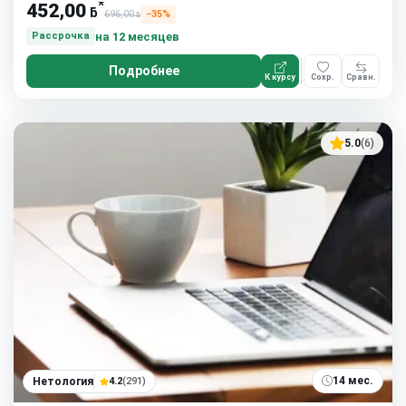
*
452,00
ƃ
696,00
−35%
ƃ
на 12 месяцев
Рассрочка
Подробнее
К курсу
Сохр.
Сравн.
5.0
(6)
14 мес.
Нетология
4.2
(291)