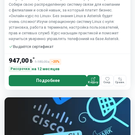
Собери свою распределённую систему связи для компании
с филиалами и освой навык, за который платит бизнес.
«Онлайн-курс по Linux»: Без знания Linux в Asterisk будет
очень сложно! Изучи операционную систему Linux с нуля:
установка, работа в терминале, настройка пользователей,
прав и сетевых служб. Курс насыщен практикой и поможет
научиться уверенно управлять телефонией на базе Asterisk.
Выдаётся сертификат
*
947,00
ƃ
1 180,00
−20%
ƃ
на 12 месяцев
Рассрочка
Подробнее
К курсу
Сохр.
Сравн.