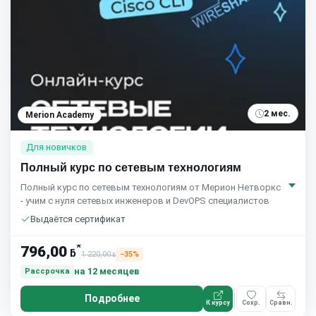
2 мес.
Merion Academy
Для новичков
Полный курс по сетевым технологиям
Полный курс по сетевым технологиям от Мерион Нетворкс
- учим с нуля сетевых инженеров и DevOPS специалистов
Выдаётся сертификат
*
796,00
ƃ
1 220,00
−35%
ƃ
на 12 месяцев
Рассрочка
Подробнее
К курсу
Сохр.
Сравн.