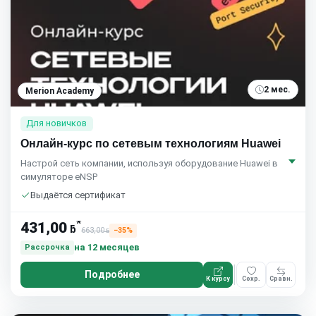
2 мес.
Merion Academy
Для новичков
Онлайн-курс по сетевым технологиям Huawei
Настрой сеть компании, используя оборудование Huawei в
симуляторе eNSP
Выдаётся сертификат
*
431,00
ƃ
663,00
−35%
ƃ
на 12 месяцев
Рассрочка
Подробнее
К курсу
Сохр.
Сравн.