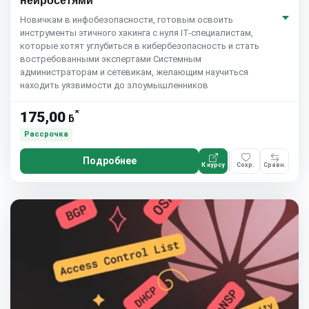
нейросетями
Новичкам в инфобезопасности, готовым освоить
инструменты этичного хакинга с нуля IT-специалистам,
которые хотят углубиться в кибербезопасность и стать
востребованными экспертами Системным
администраторам и сетевикам, желающим научиться
находить уязвимости до злоумышленников
*
175,00
ƃ
Рассрочка
Подробнее
К курсу
Сохр.
Сравн.