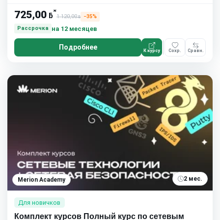
*
725,00
ƃ
1 120,00
−35%
ƃ
на 12 месяцев
Рассрочка
Подробнее
К курсу
Сохр.
Сравн.
2 мес.
Merion Academy
Для новичков
Комплект курсов Полный курс по сетевым