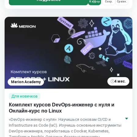
К курсу
Сохр.
Сравн.
4 мес.
Merion Academy
Для новичков
Комплект курсов DevOps-инженер с нуля и
Онлайн-курс по Linux
«DevOps-инженер с нуля»: Научишься основам CI/CD и
Infrastructure as Code (IaC). Изучишь основные инструменты
DevOps-инженера, поработаешь с Docker, Kubernetes,
Terraform и Ansible. Освоишь базовые принципы