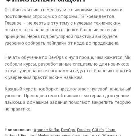
Стабильная ниша в Беларуси с высокими зарплатами и
постоянным спросом со стороны ПВТ-резидентов.
Главное — не лезть в эту тему с нулевым техническим
опытом, а сначала освоить Linux и базовые сетевые
принципы. Через год регулярной практики вы будете
уверенно собирать пайплайн от кода до продакшена.
Начать обучение по DevOps с нуля проще, чем кажется. Мы
собрали курсы, разработанные специально для новичков:
структурированные программы ведут от базовых понятий
к уверенным практическим навыкам.
Каждый курс в подборке предполагает нулевой начальный
уровень. Преподаватели объясняют материал доступным
языком, а домашние задания помогают закрепить теорию
на практике.
Направления:
Apache Kafka
,
DevOps
,
Docker
,
GitLab
,
Linux
,
Network Engineer
,
Информационная безопасность
,
Облачные