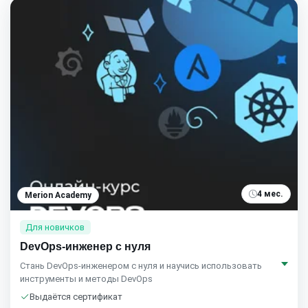
4 мес.
Merion Academy
Для новичков
DevOps-инженер с нуля
Стань DevOps-инженером с нуля и научись использовать
инструменты и методы DevOps
Выдаётся сертификат