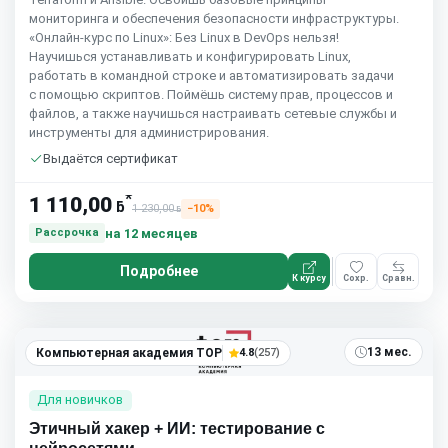
мониторинга и обеспечения безопасности инфраструктуры.
«Онлайн-курс по Linux»: Без Linux в DevOps нельзя!
Научишься устанавливать и конфигурировать Linux,
работать в командной строке и автоматизировать задачи
с помощью скриптов. Поймёшь систему прав, процессов и
файлов, а также научишься настраивать сетевые службы и
инструменты для администрирования.
Выдаётся сертификат
*
1 110,00
ƃ
1 230,00
−10%
ƃ
на 12 месяцев
Рассрочка
Подробнее
К курсу
Сохр.
Сравн.
13 мес.
Компьютерная академия TOP
4.8
(257)
Для новичков
Этичный хакер + ИИ: тестирование с