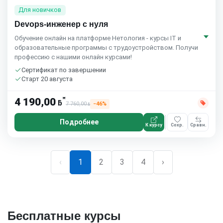
Для новичков
Devops-инженер с нуля
Обучение онлайн на платформе Нетология - курсы IT и
образовательные программы с трудоустройством. Получи
профессию с нашими онлайн курсами!
Сертификат по завершении
Старт 20 августа
*
4 190,00
ƃ
7 760,00
−46%
ƃ
Подробнее
К курсу
Сохр.
Сравн.
‹
1
2
3
4
›
Бесплатные курсы