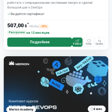
работать с операционными системами линукс и сделай
большой шаг к DevOps
Выдаётся сертификат
*
507,00
ƃ
780,00
−35%
ƃ
на 12 месяцев
Рассрочка
Подробнее
К курсу
Сохр.
Сравн.
4 мес.
Merion Academy