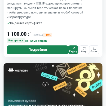
фундамент: модели OSI, IP-адресацию, протоколы и
маршруты. Сильная теоретическая база + практика —
чтобы уверенно применять знания в любой сетевой
инфраструктуре
Выдаётся сертификат
*
1 100,00
ƃ
1 230,00
−10%
ƃ
на 12 месяцев
Рассрочка
Подробнее
К курсу
Сохр.
Сравн.