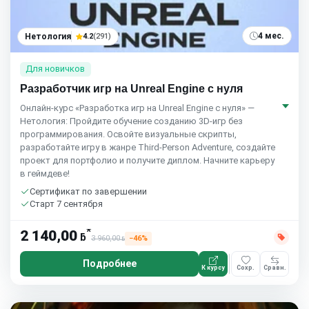
4 мес.
Нетология
4.2
(291)
Для новичков
Разработчик игр на Unreal Engine с нуля
Онлайн-курс «Разработка игр на Unreal Engine с нуля» —
Нетология: Пройдите обучение созданию 3D-игр без
программирования. Освойте визуальные скрипты,
разработайте игру в жанре Third-Person Adventure, создайте
проект для портфолио и получите диплом. Начните карьеру
в геймдеве!
Сертификат по завершении
Старт 7 сентября
*
2 140,00
ƃ
3 960,00
−46%
ƃ
Подробнее
К курсу
Сохр.
Сравн.