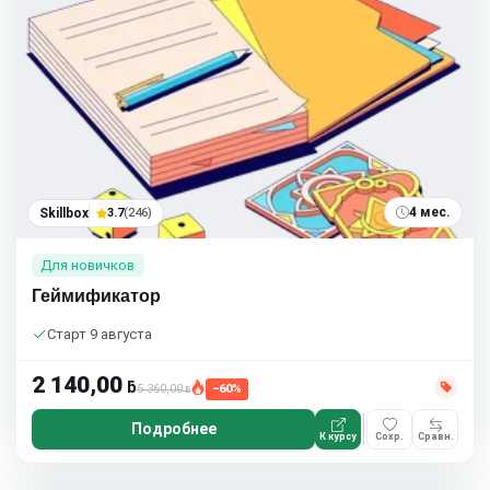
4 мес.
Skillbox
3.7
(246)
Для новичков
Геймификатор
Старт 9 августа
2 140,00
ƃ
5 360,00
−60%
ƃ
Подробнее
К курсу
Сохр.
Сравн.