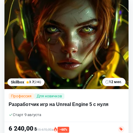
12 мес.
Skillbox
3.7
(246)
Профессия
Для новичков
Разработчик игр на Unreal Engine 5 с нуля
Старт 9 августа
6 240,00
ƃ
15 670,00
−60%
ƃ