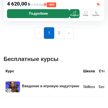
4 620,00
ƃ
11 570,00
−60%
ƃ
Подробнее
К курсу
Сохр.
Сравн.
‹
1
2
›
Бесплатные курсы
Курс
Школа
Стои
Введение в игровую индустрию
Skillbox
Бесп