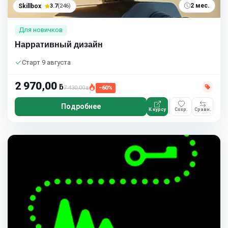
2 мес.
Skillbox
3.7
(246)
Для новичков
Нарративный дизайн
Старт 9 августа
2 970,00
ƃ
7 430,00
−60%
ƃ
Подробнее
К курсу
Сохр.
Сравн.