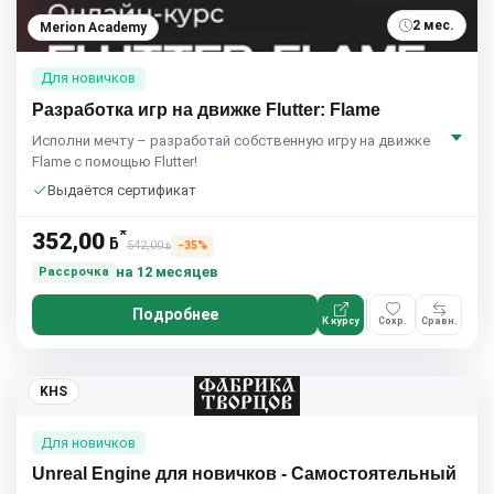
2 мес.
Merion Academy
Для новичков
Разработка игр на движке Flutter: Flame
Исполни мечту – разработай собственную игру на движке
Flame с помощью Flutter!
Выдаётся сертификат
*
352,00
ƃ
542,00
−35%
ƃ
на 12 месяцев
Рассрочка
Подробнее
К курсу
Сохр.
Сравн.
KHS
Для новичков
Unreal Engine для новичков - Самостоятельный