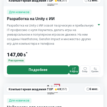
12 мес.
Компьютерная академия TOP
4.8
(257)
Для новичков
Разработка на Unity с ИИ
Разработка на Unity с ИИ освой творческую и прибыльную
IT-профессию с нуля Научитесь делать игры на
универсальном и популярном игровом движке. На нем
созданы Hearthstone, Genshin Impact и множество других
игр для компьютера и телефона
*
147,00
ƃ
Рассрочка
Подробнее
К курсу
Сохр.
Сравн.
6 мес.
Компьютерная академия TOP
4.8
(257)
Для новичков