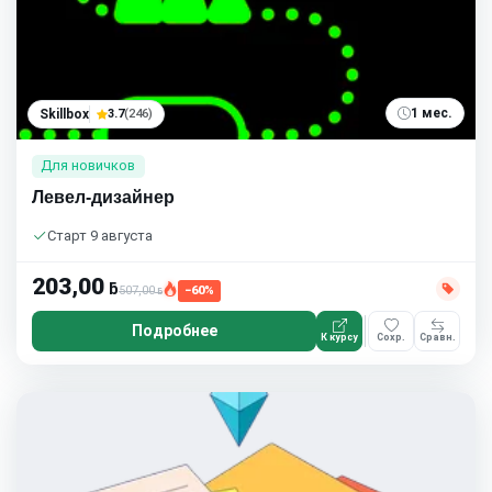
1 мес.
Skillbox
3.7
(246)
Для новичков
Левел-дизайнер
Старт 9 августа
203,00
ƃ
507,00
−60%
ƃ
Подробнее
К курсу
Сохр.
Сравн.