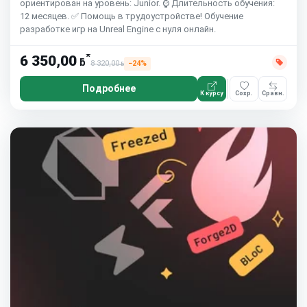
ориентирован на уровень: Junior. ⌚ Длительность обучения:
12 месяцев. ✅ Помощь в трудоустройстве! Обучение
разработке игр на Unreal Engine с нуля онлайн.
*
6 350,00
ƃ
8 320,00
−24%
ƃ
Подробнее
К курсу
Сохр.
Сравн.