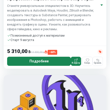
Станете универсальным специалистом в 3D. Научитесь
моделировать в Autodesk Maya, Houdini, ZBrush и Blender,
создавать текстуры в Substance Painter, ретушировать
изображения в Photoshop, работать с анимацией и
внедрять графику в сцены. Узнаете, как развиваться в
сфере геймдева, кино и рекламы.
Пожизненный доступ к материалам
Старт 9 августа
5 310,00
ƃ
13 300,00
−60%
ƃ
Подробнее
К курсу
Сохр.
Сравн.