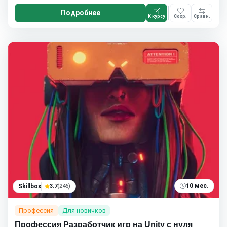
Подробнее
К курсу
Сохр.
Сравн.
10 мес.
Skillbox
3.7
(246)
Профессия
Для новичков
Профессия Разработчик игр на Unity с нуля