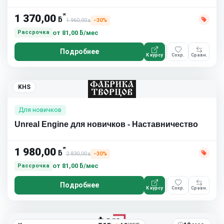
*
1 370,00
ƃ
1 960,00
−30%
ƃ
от
81,00 ƃ/мес
Рассрочка
Подробнее
К курсу
Сохр.
Сравн.
KHS
Для новичков
Unreal Engine для новичков - Наставничество
*
1 980,00
ƃ
2 830,00
−30%
ƃ
от
81,00 ƃ/мес
Рассрочка
Подробнее
К курсу
Сохр.
Сравн.