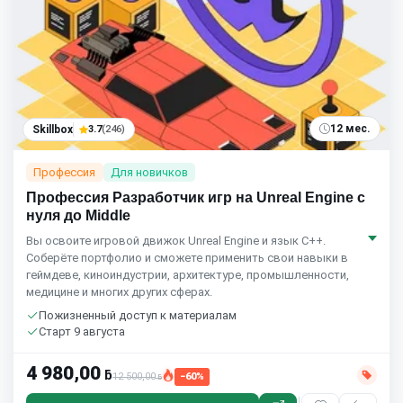
12 мес.
Skillbox
3.7
(246)
Профессия
Для новичков
Профессия Разработчик игр на Unreal Engine с
нуля до Middle
Вы освоите игровой движок Unreal Engine и язык C++.
Соберёте портфолио и сможете применить свои навыки в
геймдеве, киноиндустрии, архитектуре, промышленности,
медицине и многих других сферах.
Пожизненный доступ к материалам
Старт 9 августа
4 980,00
ƃ
12 500,00
−60%
ƃ